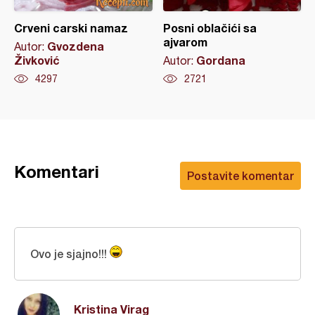
Crveni carski namaz
Posni oblačići sa
ajvarom
Gvozdena
Autor:
Živković
Gordana
Autor:
4297
2721
Komentari
Postavite komentar
Ovo je sjajno!!!
Kristina Virag