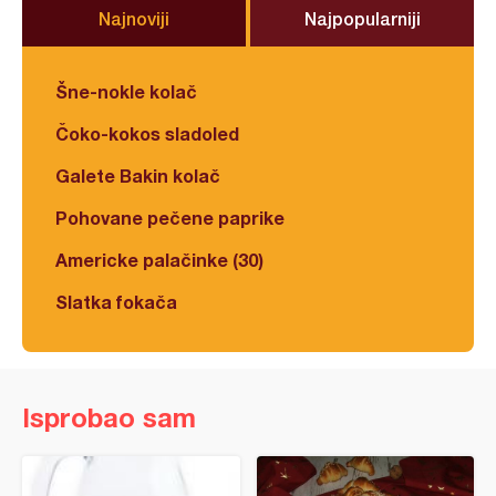
Najnoviji
Najpopularniji
Šne-nokle kolač
Čoko-kokos sladoled
Galete Bakin kolač
Pohovane pečene paprike
Americke palačinke (30)
Slatka fokača
Isprobao sam