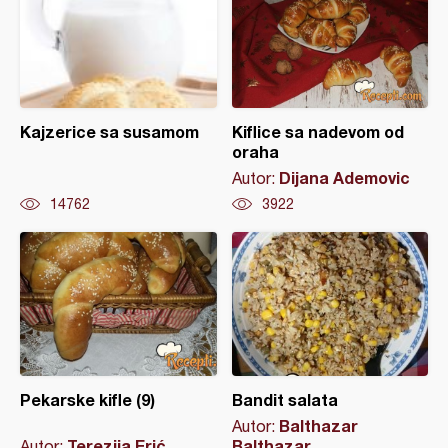
Kajzerice sa susamom
Kiflice sa nadevom od
oraha
Dijana Ademovic
Autor:
14762
3922
Pekarske kifle (9)
Bandit salata
Balthazar
Autor:
Terezija Erić
Balthazar
Autor: