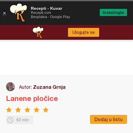
Recepti - Kuvar
Instalirajte
Recepti.com
Besplatna - Google Play
Ulogujte se
Zuzana Grnja
Autor:
Lanene pločice
Dodaj u listu
60 min