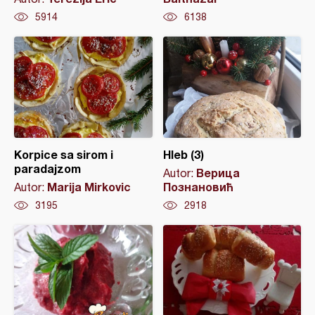
5914
6138
Korpice sa sirom i
Hleb (3)
paradajzom
Верица
Autor:
Marija Mirkovic
Познановић
Autor:
3195
2918