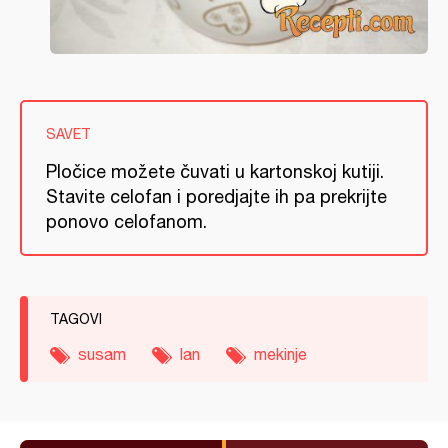
SAVET
Pločice možete čuvati u kartonskoj kutiji.
Stavite celofan i poredjajte ih pa prekrijte
ponovo celofanom.
TAGOVI
susam
lan
mekinje