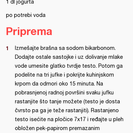
1 dl jogurta
po potrebi voda
Priprema
Izmešajte brašna sa sodom bikarbonom.
Dodajte ostale sastojke i uz dolivanje mlake
vode umesite glatko tvrdje testo. Potom ga
podelite na tri jufke i pokrijte kuhinjskom
krpom da odmori oko 15 minuta. Na
pobrasnjenoj radnoj površini svaku jufku
rastanjite što tanje možete (testo je dosta
čvrsto pa ga je teže rastanjiti). Rastanjeno
testo isećite na pločice 7x17 i ređajte u pleh
obložen pek-papirom premazanim