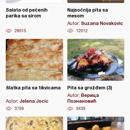
Salata od pečenih
Najsočnija pita sa
parika sa sirom
mesom
Suzana Novakovic
Autor:
28015
12012
Slatka pita sa tikvicama
Pita sa grožđem (3)
Верица
Autor:
Jelena Jocic
Познановић
Autor:
3799
3439