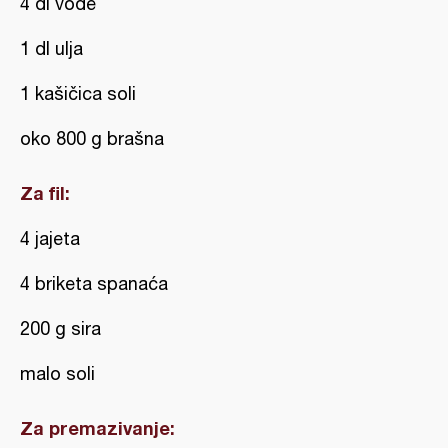
4 dl vode
1 dl ulja
1 kašičica soli
oko 800 g brašna
Za fil:
4 jajeta
4 briketa spanaća
200 g sira
malo soli
Za premazivanje: