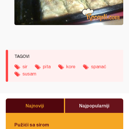
TAGOVI
sir
pita
kore
spanać
susam
Najnoviji
Najpopularniji
Pužići sa sirom