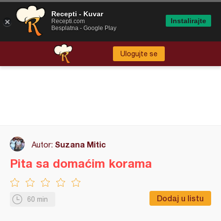
Recepti - Kuvar
Instalirajte
Recepti.com
Besplatna - Google Play
Ulogujte se
Suzana Mitic
Autor:
Pita sa domaćim korama
Dodaj u listu
60 min