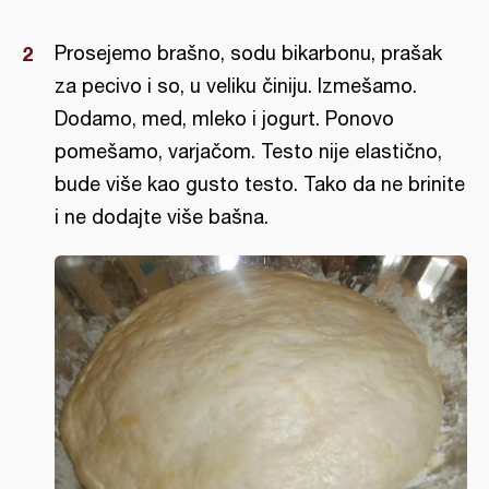
Prosejemo brašno, sodu bikarbonu, prašak
za pecivo i so, u veliku činiju. Izmešamo.
Dodamo, med, mleko i jogurt. Ponovo
pomešamo, varjačom. Testo nije elastično,
bude više kao gusto testo. Tako da ne brinite
i ne dodajte više bašna.