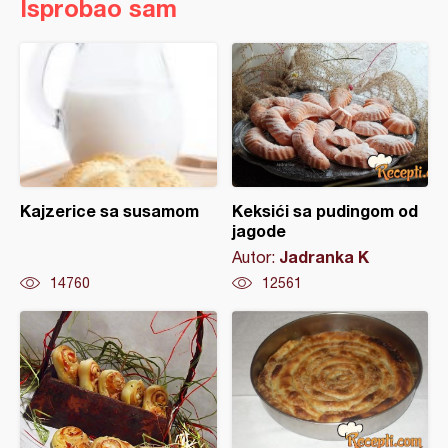
Isprobao sam
Kajzerice sa susamom
Keksići sa pudingom od
jagode
Jadranka K
Autor:
14760
12561