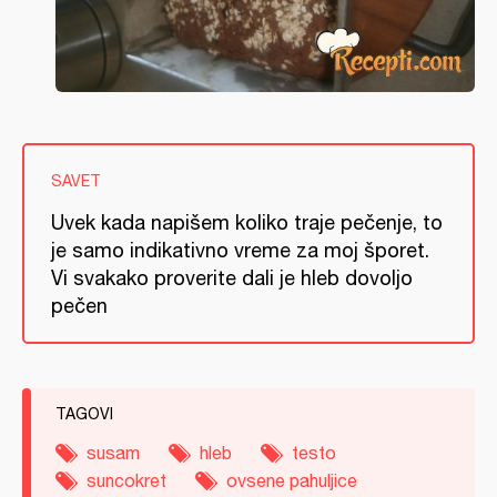
SAVET
Uvek kada napišem koliko traje pečenje, to
je samo indikativno vreme za moj šporet.
Vi svakako proverite dali je hleb dovoljo
pečen
TAGOVI
susam
hleb
testo
suncokret
ovsene pahuljice