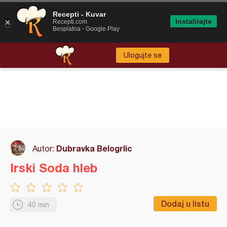
Recepti - Kuvar
Instalirajte
Recepti.com
Besplatna - Google Play
Ulogujte se
Dubravka Belogrlic
Autor:
Irski Soda hleb
Dodaj u listu
40 min