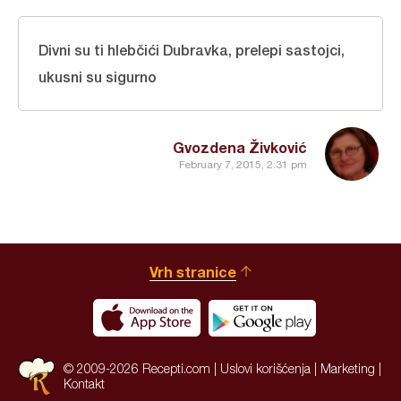
Divni su ti hlebčići Dubravka, prelepi sastojci,
ukusni su sigurno
Gvozdena Živković
February 7, 2015, 2:31 pm
Vrh stranice
© 2009-2026 Recepti.com |
Uslovi korišćenja
|
Marketing
|
Kontakt