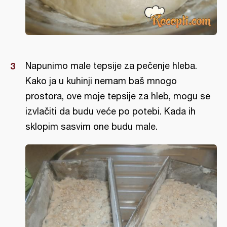
Napunimo male tepsije za pečenje hleba.
Kako ja u kuhinji nemam baš mnogo
prostora, ove moje tepsije za hleb, mogu se
izvlačiti da budu veće po potebi. Kada ih
sklopim sasvim one budu male.