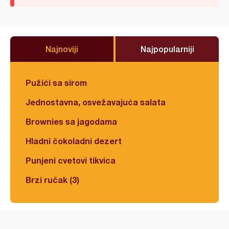
Najnoviji
Najpopularniji
Pužići sa sirom
Jednostavna, osvežavajuća salata
Brownies sa jagodama
Hladni čokoladni dezert
Punjeni cvetovi tikvica
Brzi ručak (3)