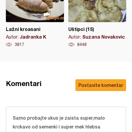
Lažni kroasani
Uštipci (15)
Jadranka K
Suzana Novakovic
Autor:
Autor:
3817
8448
Komentari
Postavite komentar
Samo probajte ukus je zaista super,malo
krckavo od semenki i super mek hlebsa