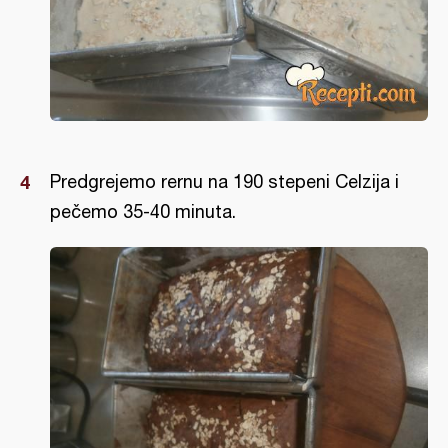
Predgrejemo rernu na 190 stepeni Celzija i
pečemo 35-40 minuta.