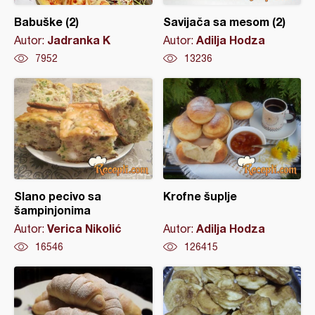
Babuške (2)
Savijača sa mesom (2)
Jadranka K
Adilja Hodza
Autor:
Autor:
7952
13236
Slano pecivo sa
Krofne šuplje
šampinjonima
Verica Nikolić
Adilja Hodza
Autor:
Autor:
16546
126415