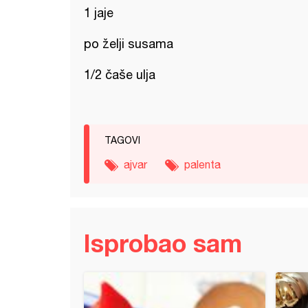
1 jaje
po želji susama
1/2 čaše ulja
TAGOVI
ajvar
palenta
Isprobao sam
ina u sosu sa ajvarom