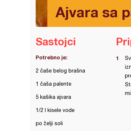
Ajvara sa 
Sastojci
Pr
Potrebno je:
Sv
iz
2 čaše belog brašna
pr
1 čaša palente
St
mi
5 kašika ajvara
1/2 l kisele vode
po želji soli