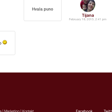
Hvala puno
Tijana
February 18, 2015, 2:41 pm
no
ja
|
Marketing
|
Kontakt
Facebook
Twitt