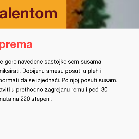
palentom
iprema
e gore navedene sastojke sem susama
miksirati. Dobijenu smesu posuti u pleh i
odrmati da se izjednači. Po njoj posuti susam.
aviti u prethodno zagrejanu rernu i peći 30
nuta na 220 stepeni.