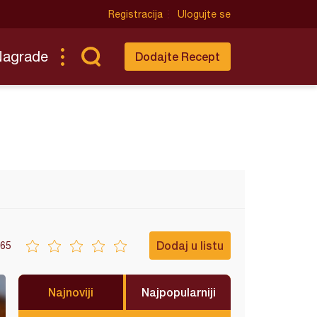
Registracija
Ulogujte se
Nagrade
Dodajte Recept
Dodaj u listu
65
Najnoviji
Najpopularniji