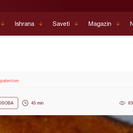
Ishrana
Saveti
Magazin
 palentom
OSOBA
45 min
63