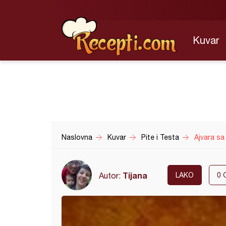
Kuvar
Naslovna
Kuvar
Pite i Testa
Ajvara sa
Tijana
Autor:
LAKO
0