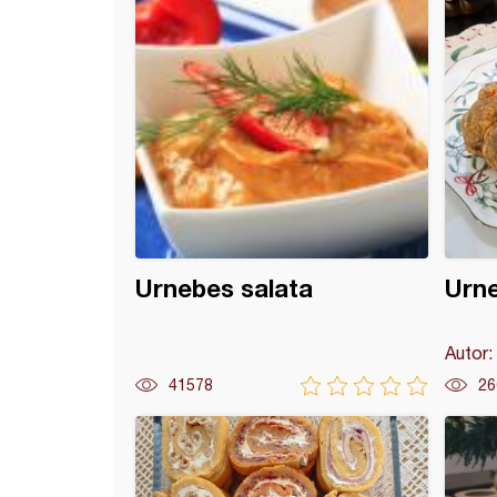
Urnebes salata
Urne
Autor:
41578
26
i svinjski vrat u sosu sa kajmakom