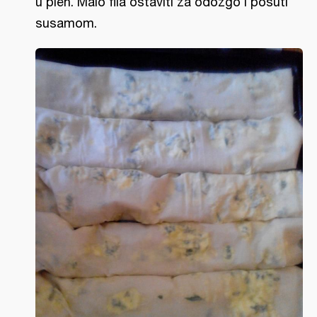
u pleh. Malo fila ostaviti za odozgo i posuti
susamom.