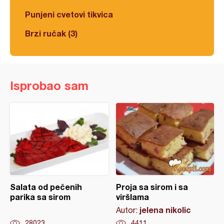
Punjeni cvetovi tikvica
Brzi ručak (3)
Isprobao sam
Salata od pečenih
Proja sa sirom i sa
parika sa sirom
viršlama
jelena nikolic
Autor:
28023
4411