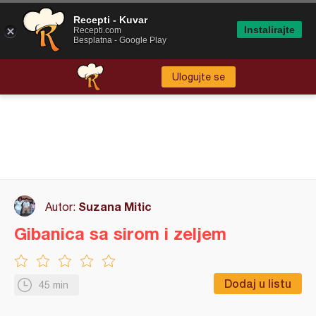
Recepti - Kuvar
Instalirajte
Recepti.com
Besplatna - Google Play
Ulogujte se
Suzana Mitic
Autor:
Gibanica sa sirom i zeljem
Dodaj u listu
45 min