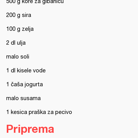
500 g kore za gibanicu
200 g sira
100 g zelja
2 dl ulja
malo soli
1 dl kisele vode
1 čaša jogurta
malo susama
1 kesica praška za pecivo
Priprema