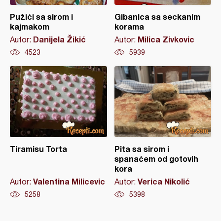
Pužići sa sirom i
Gibanica sa seckanim
kajmakom
korama
Danijela Žikić
Milica Zivkovic
Autor:
Autor:
4523
5939
Tiramisu Torta
Pita sa sirom i
spanaćem od gotovih
kora
Valentina Milicevic
Verica Nikolić
Autor:
Autor:
5258
5398