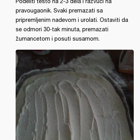
Podeliti testo na 2-3 dela i razvući na
pravougaonik. Svaki premazati sa
pripremljenim nadevom i urolati. Ostaviti da
se odmori 30-tak minuta, premazati
žumancetom i posuti susamom.