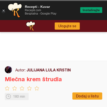
Recepti - Kuvar
Instalirajte
Recepti.com
Besplatna - Google Play
Ulogujte se
JULIJANA LULA KRSTIN
Autor:
Mlečna krem štrudla
Dodaj u listu
180 min