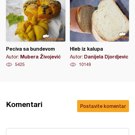
Peciva sa bundevom
Hleb iz kalupa
Mubera Živojević
Danijela Djordjevic
Autor:
Autor:
5425
10149
Komentari
Postavite komentar