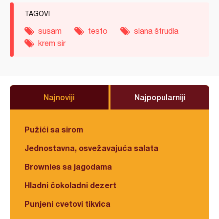
TAGOVI
susam
testo
slana štrudla
krem sir
Najnoviji
Najpopularniji
Pužići sa sirom
Jednostavna, osvežavajuća salata
Brownies sa jagodama
Hladni čokoladni dezert
Punjeni cvetovi tikvica