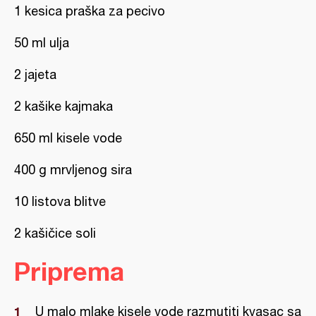
1 kesica praška za pecivo
50 ml ulja
2 jajeta
2 kašike kajmaka
650 ml kisele vode
400 g mrvljenog sira
10 listova blitve
2 kašičice soli
Priprema
U malo mlake kisele vode razmutiti kvasac sa