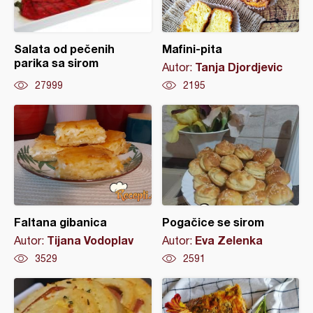
Salata od pečenih
Mafini-pita
parika sa sirom
Tanja Djordjevic
Autor:
27999
2195
Faltana gibanica
Pogačice se sirom
Tijana Vodoplav
Eva Zelenka
Autor:
Autor:
3529
2591