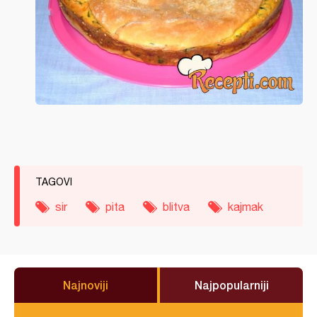
TAGOVI
sir
pita
blitva
kajmak
Najnoviji
Najpopularniji