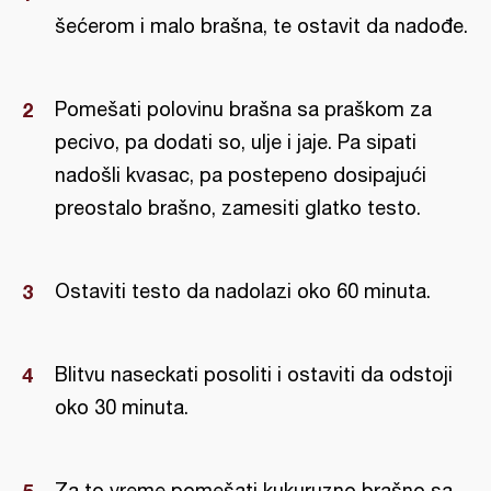
šećerom i malo brašna, te ostavit da nadođe.
Pomešati polovinu brašna sa praškom za
pecivo, pa dodati so, ulje i jaje. Pa sipati
nadošli kvasac, pa postepeno dosipajući
preostalo brašno, zamesiti glatko testo.
Ostaviti testo da nadolazi oko 60 minuta.
Blitvu naseckati posoliti i ostaviti da odstoji
oko 30 minuta.
Za to vreme pomešati kukuruzno brašno sa