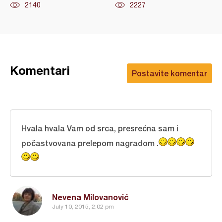
2140
2227
Komentari
Postavite komentar
Hvala hvala Vam od srca, presrećna sam i
počastvovana prelepom nagradom .
Nevena Milovanović
July 10, 2015, 2:02 pm