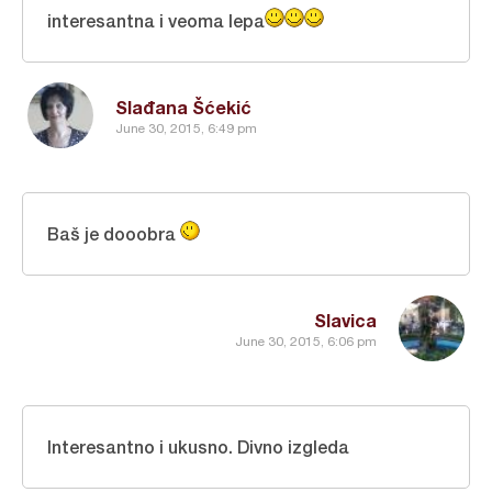
interesantna i veoma lepa
Slađana Šćekić
June 30, 2015, 6:49 pm
Baš je dooobra
Slavica
June 30, 2015, 6:06 pm
Interesantno i ukusno. Divno izgleda