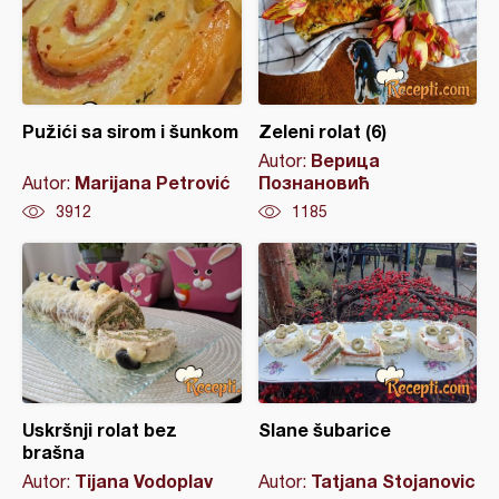
Pužići sa sirom i šunkom
Zeleni rolat (6)
Верица
Autor:
Marijana Petrović
Познановић
Autor:
3912
1185
Uskršnji rolat bez
Slane šubarice
brašna
Tijana Vodoplav
Tatjana Stojanovic
Autor:
Autor: