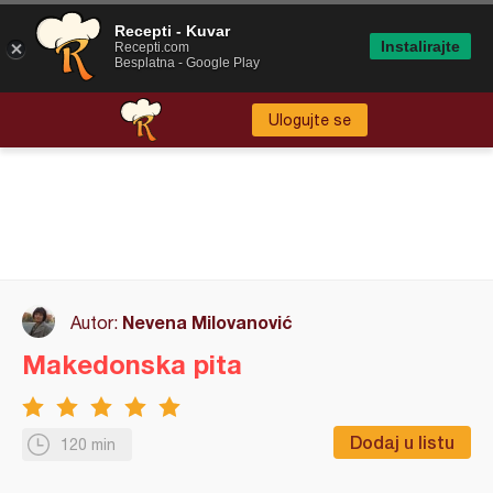
Recepti - Kuvar
Instalirajte
Recepti.com
Besplatna - Google Play
Ulogujte se
Nevena Milovanović
Autor:
Makedonska pita
Dodaj u listu
120 min