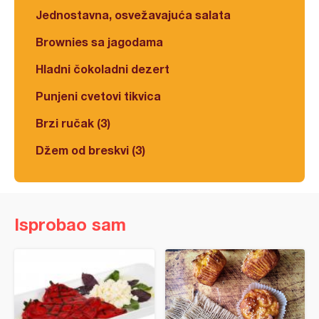
Jednostavna, osvežavajuća salata
Brownies sa jagodama
Hladni čokoladni dezert
Punjeni cvetovi tikvica
Brzi ručak (3)
Džem od breskvi (3)
Isprobao sam