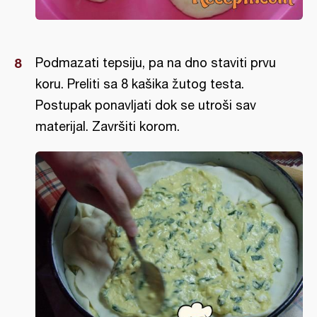
Podmazati tepsiju, pa na dno staviti prvu
koru. Preliti sa 8 kašika žutog testa.
Postupak ponavljati dok se utroši sav
materijal. Završiti korom.