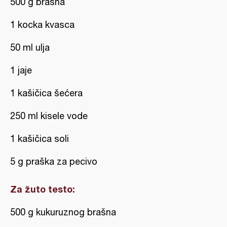
500 g brašna
1 kocka kvasca
50 ml ulja
1 jaje
1 kašičica šećera
250 ml kisele vode
1 kašičica soli
5 g praška za pecivo
Za žuto testo:
500 g kukuruznog brašna