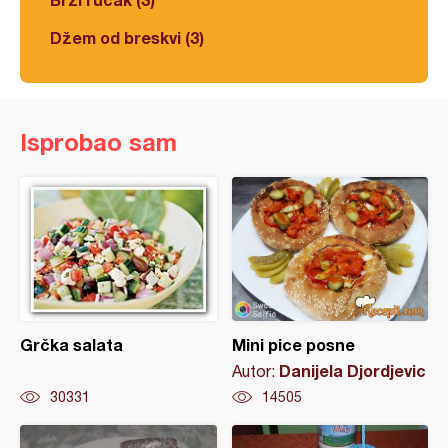
Džem od breskvi (3)
Isprobao sam
Grčka salata
Mini pice posne
Danijela Djordjevic
Autor:
30331
14505