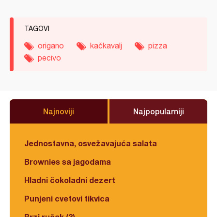
TAGOVI
origano
kačkavalj
pizza
pecivo
Najnoviji
Najpopularniji
Jednostavna, osvežavajuća salata
Brownies sa jagodama
Hladni čokoladni dezert
Punjeni cvetovi tikvica
Brzi ručak (3)