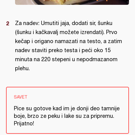
Za nadev: Umutiti jaja, dodati sir, šunku
(šunku i kačkavalj možete izrendati). Prvo
kečap i origano namazati na testo, a zatim
nadev staviti preko testa i peći oko 15
minuta na 220 stepeni u nepodmazanom
plehu.
SAVET
Pice su gotove kad im je donji deo tamnije
boje, brzo ze peku i lake su za pripremu.
Prijatno!