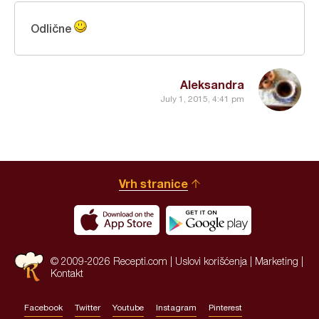
Odlične
Aleksandra
July 1, 2015, 4:41 pm
Vrh stranice
© 2009-2026 Recepti.com |
Uslovi korišćenja
|
Marketing
|
Kontakt
Facebook
Twitter
Youtube
Instagram
Pinterest