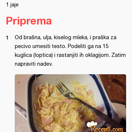
1 jaje
Priprema
Od brašna, ulja, kiselog mleka, i praška za
pecivo umesiti testo. Podeliti ga na 15
kuglica (loptica) i rastanjiti ih oklagijom. Zatim
napraviti nadev.