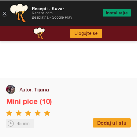
Recepti - Kuvar
Instalirajte
Recepti.com
Besplatna - Google Play
Ulogujte se
Tijana
Autor:
Mini pice (10)
Dodaj u listu
45 min