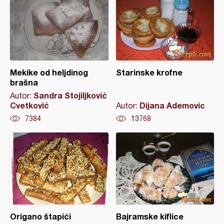
Mekike od heljdinog
Starinske krofne
brašna
Sandra Stojiljković
Autor:
Cvetković
Dijana Ademovic
Autor:
7384
13768
Origano štapići
Bajramske kiflice