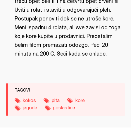
treću opet beli fil i na četvrtu opet crveni fil.
Uviti u rolat i staviti u odgovarajući pleh.
Postupak ponoviti dok se ne utroše kore.
Meni ispadnu 4 rolata, ali sve zavisi od toga
koje kore kupite u prodavnici. Preostalim
belim filom premazati odozgo. Peći 20
minuta na 200 C. Seći kada se ohlade.
TAGOVI
kokos
pita
kore
jagode
poslastica