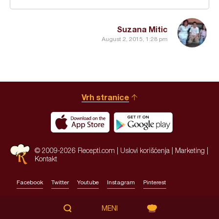
Suzana Mitic
August 2, 2015, 1:28 pm
Vrh stranice
© 2009-2026 Recepti.com |
Uslovi korišćenja
|
Marketing
|
Kontakt
Facebook
Twitter
Youtube
Instagram
Pinterest
Site by:
HALO