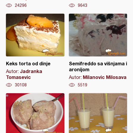
24296
9643
Keks torta od dinje
Semifreddo sa višnjama i
aronijom
Jadranka
Autor:
Tomasevic
Milanovic Milosava
Autor:
30108
5519