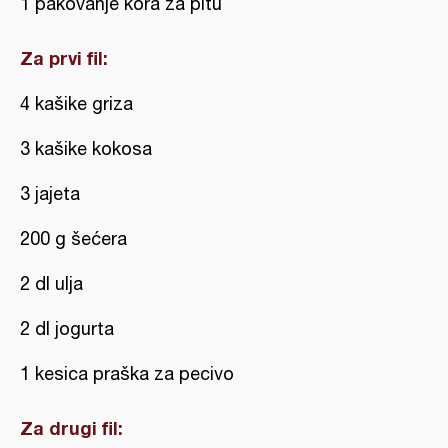
1 pakovanje kora za pitu
Za prvi fil:
4 kašike griza
3 kašike kokosa
3 jajeta
200 g šećera
2 dl ulja
2 dl jogurta
1 kesica praška za pecivo
Za drugi fil: