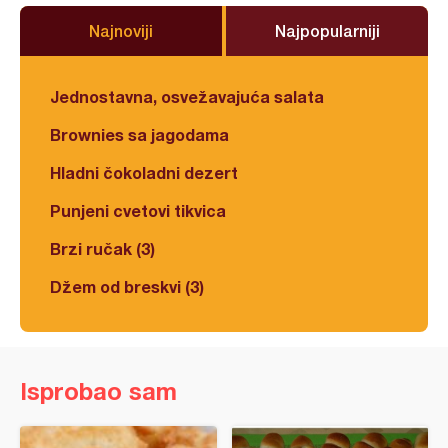
Najnoviji
Najpopularniji
Jednostavna, osvežavajuća salata
Brownies sa jagodama
Hladni čokoladni dezert
Punjeni cvetovi tikvica
Brzi ručak (3)
Džem od breskvi (3)
Isprobao sam