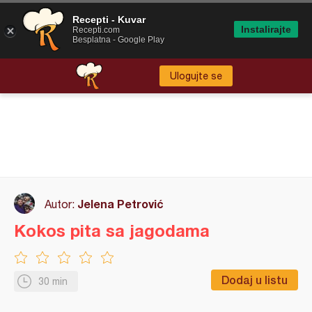
Recepti - Kuvar
Instalirajte
Recepti.com
Besplatna - Google Play
Ulogujte se
Jelena Petrović
Autor:
Kokos pita sa jagodama
Dodaj u listu
30 min