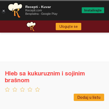
Recepti - Kuvar
Instalirajte
Recepti.com
Besplatna - Google Play
Ulogujte se
Hleb sa kukuruznim i sojinim
brašnom
Dodaj u listu