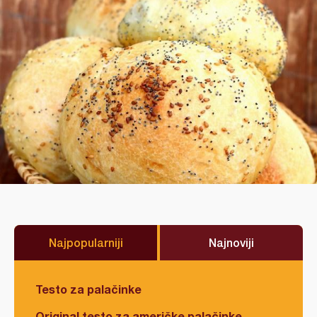
Najpopularniji
Najnoviji
Testo za palačinke
Original testo za američke palačinke