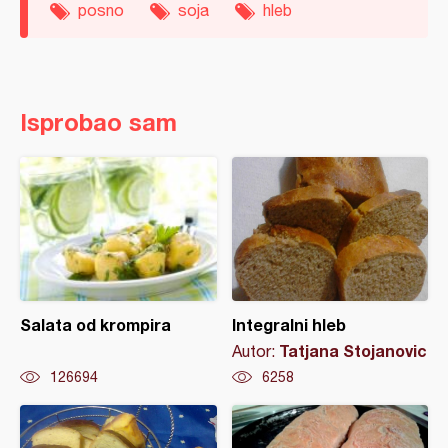
posno
soja
hleb
Isprobao sam
Salata od krompira
Integralni hleb
Tatjana Stojanovic
Autor:
126694
6258