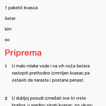
1 paketić kvasca
šećer
kim
so
Priprema
U malo mlake vode i na vrh noža šećera
rastopiti prethodno izmrvljen kvasac pa
ostaviti da naraste i postane penast.
U dubljoj posudi izmešati sve tri vrste
brašna, u sredinu sipati kvasac, po ukusu