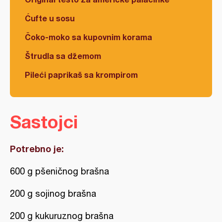
Ćufte u sosu
Čoko-moko sa kupovnim korama
Štrudla sa džemom
Pileći paprikaš sa krompirom
Sastojci
Potrebno je:
600 g pšeničnog brašna
200 g sojinog brašna
200 g kukuruznog brašna