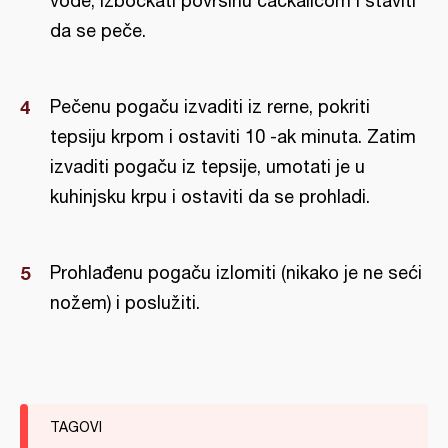
vode, izbockati površinu čačkalicom i staviti
da se peče.
Pečenu pogaču izvaditi iz rerne, pokriti
tepsiju krpom i ostaviti 10 -ak minuta. Zatim
izvaditi pogaču iz tepsije, umotati je u
kuhinjsku krpu i ostaviti da se prohladi.
Prohlađenu pogaču izlomiti (nikako je ne seći
nožem) i poslužiti.
TAGOVI