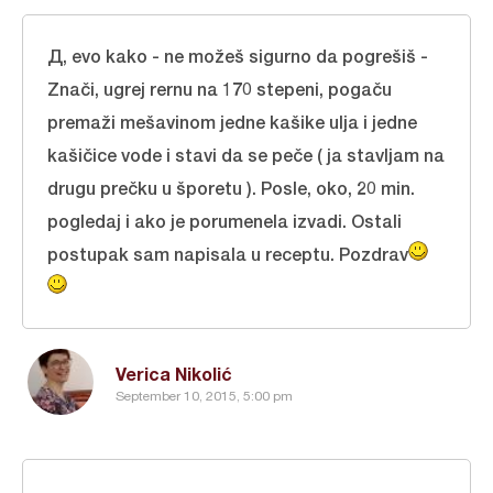
Д, evo kako - ne možeš sigurno da pogrešiš -
Znači, ugrej rernu na 170 stepeni, pogaču
premaži mešavinom jedne kašike ulja i jedne
kašičice vode i stavi da se peče ( ja stavljam na
drugu prečku u šporetu ). Posle, oko, 20 min.
pogledaj i ako je porumenela izvadi. Ostali
postupak sam napisala u receptu. Pozdrav
Verica Nikolić
September 10, 2015, 5:00 pm