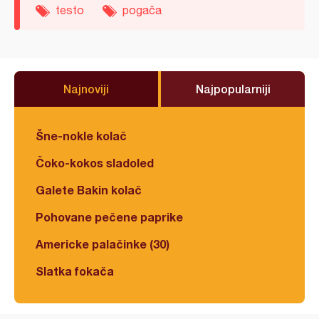
testo
pogača
Najnoviji
Najpopularniji
Šne-nokle kolač
Čoko-kokos sladoled
Galete Bakin kolač
Pohovane pečene paprike
Americke palačinke (30)
Slatka fokača