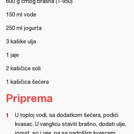
600 g crnog brašna (T-950)
150 ml vode
250 ml jogurta
3 kašike ulja
1 jaje
2 kašičice soli
1 kašičica šećera
Priprema
U toploj vodi, sa dodatkom šećera, podići
kvasac. U vanglicu staviti brašno, dodati ulje,
jogurt, so i jaje, pa sa nadošlim kvascem