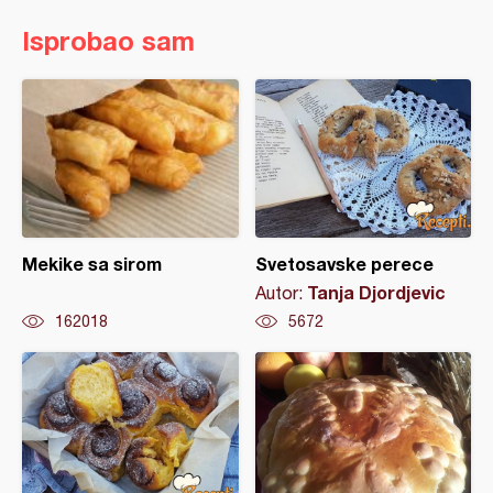
Isprobao sam
Mekike sa sirom
Svetosavske perece
Tanja Djordjevic
Autor:
162018
5672