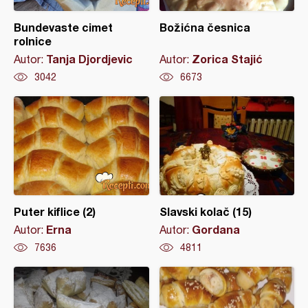
Bundevaste cimet
Božićna česnica
rolnice
Tanja Djordjevic
Zorica Stajić
Autor:
Autor:
3042
6673
Puter kiflice (2)
Slavski kolač (15)
Erna
Gordana
Autor:
Autor:
7636
4811