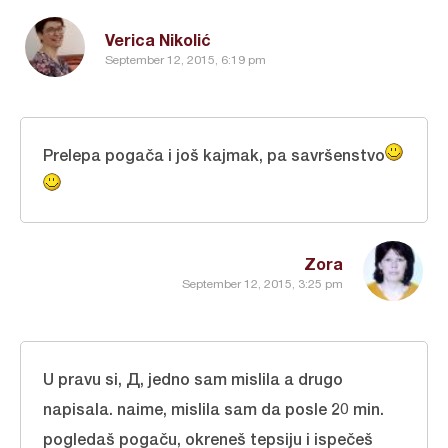
Verica Nikolić
September 12, 2015, 6:19 pm
Prelepa pogača i još kajmak, pa savršenstvo
Zora
September 12, 2015, 3:25 pm
U pravu si, Д, јеdno sam mislila a drugo
napisala. naime, mislila sam da posle 20 min.
pogledaš pogaču, okreneš tepsiju i ispečeš