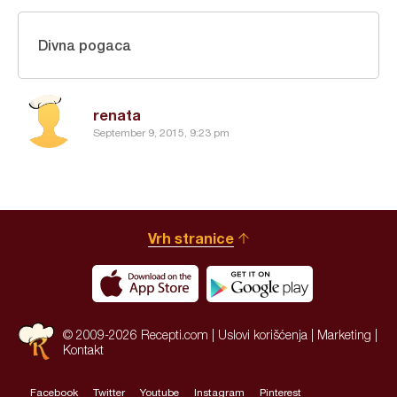
Divna pogaca
renata
September 9, 2015, 9:23 pm
Vrh stranice
© 2009-2026 Recepti.com |
Uslovi korišćenja
|
Marketing
|
Kontakt
Facebook
Twitter
Youtube
Instagram
Pinterest