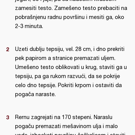
zamesiti testo. Zamešeno testo prebaciti na
pobrašnjenu radnu površinu i mesiti ga, oko
2-3 minuta.
Uzeti dublju tepsiju, vel. 28 cm, i dno prekriti
pek papirom a stranice premazati uljem.
Umešeno testo oblikovati u krug, staviti ga u
tepsiju, pa ga rukom razvući, da se pokrije
celo dno tepsije. Pokriti krpom i ostaviti da
pogača naraste.
Rernu zagrejati na 170 stepeni. Naraslu
pogaču premazati mešavinom ulja i malo