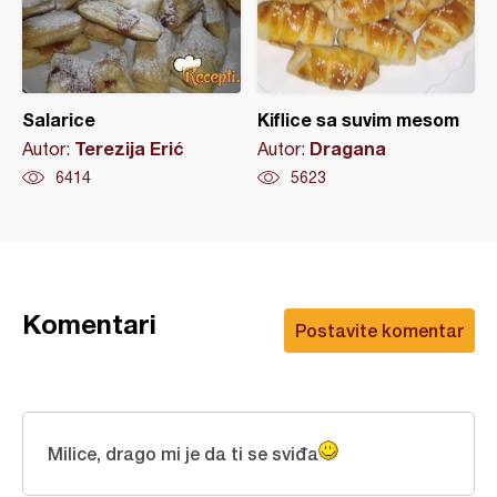
Salarice
Kiflice sa suvim mesom
Terezija Erić
Dragana
Autor:
Autor:
6414
5623
Komentari
Postavite komentar
Milice, drago mi je da ti se sviđa