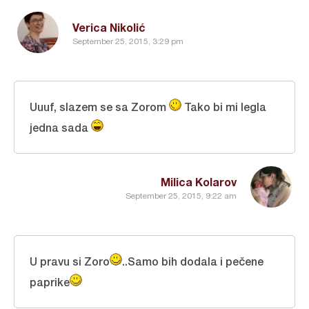
Verica Nikolić
September 25, 2015, 3:29 pm
Uuuf, slazem se sa Zorom
Tako bi mi legla
jedna sada
Milica Kolarov
September 25, 2015, 9:22 am
U pravu si Zoro
..Samo bih dodala i pečene
paprike