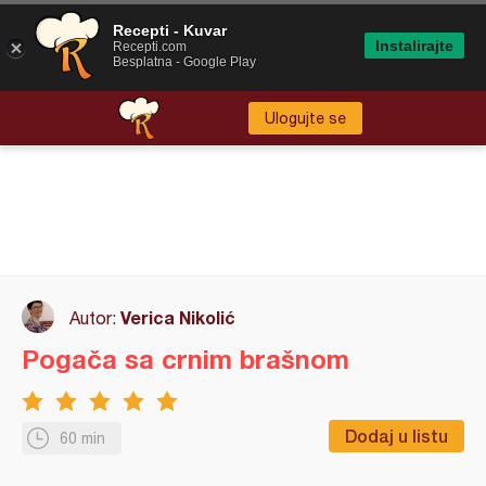
Recepti - Kuvar
Instalirajte
Recepti.com
Besplatna - Google Play
Ulogujte se
Verica Nikolić
Autor:
Pogača sa crnim brašnom
Dodaj u listu
60 min