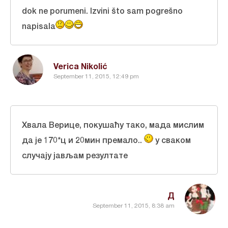
dok ne porumeni. Izvini što sam pogrešno
napisala
Verica Nikolić
September 11, 2015, 12:49 pm
Хвала Верице, покушаћу тако, мада мислим
да је 170*ц и 20мин премало..
у сваком
случају јављам резултате
Д
September 11, 2015, 8:38 am