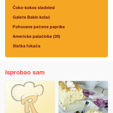
Čoko-kokos sladoled
Galete Bakin kolač
Pohovane pečene paprike
Americke palačinke (30)
Slatka fokača
Isprobao sam