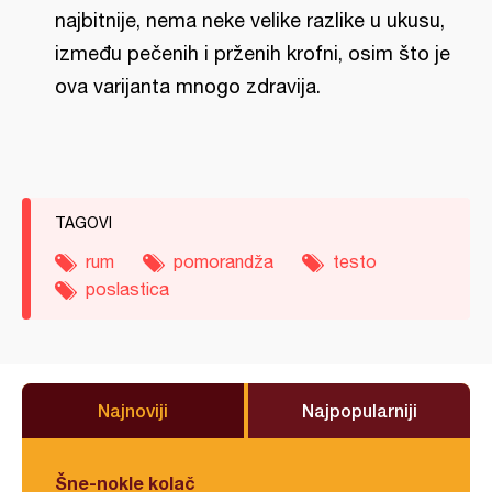
najbitnije, nema neke velike razlike u ukusu,
između pečenih i prženih krofni, osim što je
ova varijanta mnogo zdravija.
TAGOVI
rum
pomorandža
testo
poslastica
Najnoviji
Najpopularniji
Šne-nokle kolač