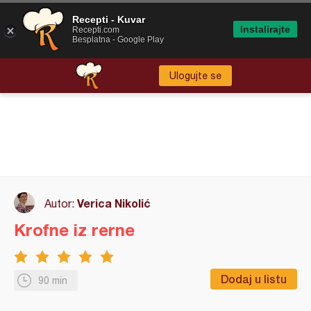
Recepti - Kuvar
Instalirajte
Recepti.com
Besplatna - Google Play
Ulogujte se
Verica Nikolić
Autor:
Krofne iz rerne
Dodaj u listu
90 min