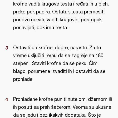
krofne vaditi krugove testa i ređati ih u pleh,
preko pek papira. Ostatak testa premesiti,
ponovo razviti, vaditi krugove i postupak
ponavljati, dok ima testa.
Ostaviti da krofne, dobro, narastu. Za to
vreme uključiti rernu da se zagreje na 180
stepeni. Staviti krofne da se peku. Čim,
blago, porumene izvaditi ih i ostaviti da se
prohlade.
Prohlađene krofne puniti nutelom, džemom ili
ih posuti sa prah šećerom. Veoma su ukusne
da se jedu i bez ikakvih dodataka. Što je