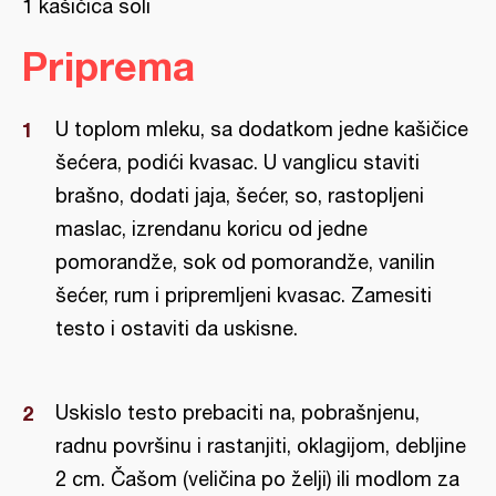
1 kašičica soli
Priprema
U toplom mleku, sa dodatkom jedne kašičice
šećera, podići kvasac. U vanglicu staviti
brašno, dodati jaja, šećer, so, rastopljeni
maslac, izrendanu koricu od jedne
pomorandže, sok od pomorandže, vanilin
šećer, rum i pripremljeni kvasac. Zamesiti
testo i ostaviti da uskisne.
Uskislo testo prebaciti na, pobrašnjenu,
radnu površinu i rastanjiti, oklagijom, debljine
2 cm. Čašom (veličina po želji) ili modlom za