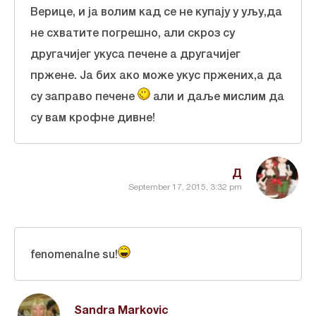
Верице, и ја волим кад се не купају у уљу,да
не схватите погрешно, али скроз су
другачијег укуса печене а другачијег
пржене. Ја бих ако може укус пржених,а да
су заправо печене
али и даље мислим да
су вам крофне дивне!
Д
September 17, 2015, 3:32 pm
fenomenalne su!
Sandra Markovic