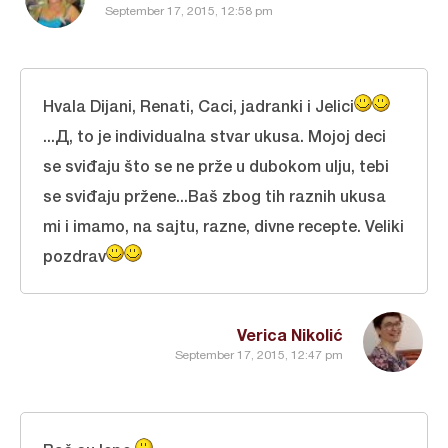
September 17, 2015, 12:58 pm
Hvala Dijani, Renati, Caci, jadranki i Jelici
...Д, to je individualna stvar ukusa. Mojoj deci
se sviđaju što se ne prže u dubokom ulju, tebi
se sviđaju pržene...Baš zbog tih raznih ukusa
mi i imamo, na sajtu, razne, divne recepte. Veliki
pozdrav
Verica Nikolić
September 17, 2015, 12:47 pm