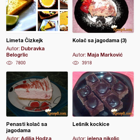
Limeta Čizkejk
Kolač sa jagodama (3)
Dubravka
Autor:
Belogrlic
Maja Marković
Autor:
7800
3918
Penasti kolač sa
Lešnik kockice
jagodama
Adilja Hodza
jelena nikolic
Autor:
Autor: