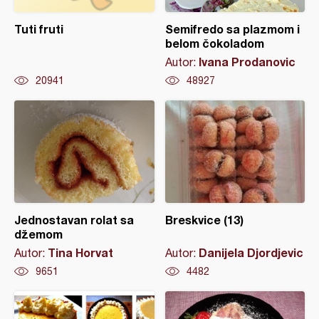
Tuti fruti
Semifredo sa plazmom i
belom čokoladom
Ivana Prodanovic
Autor:
20941
48927
Jednostavan rolat sa
Breskvice (13)
džemom
Tina Horvat
Danijela Djordjevic
Autor:
Autor:
9651
4482