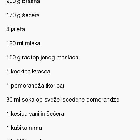
900 g brašna
170 g šećera
4 jajeta
120 ml mleka
150 g rastopljenog maslaca
1 kockica kvasca
1 pomorandža (korica)
80 ml soka od sveže isceđene pomorandže
1 kesica vanilin šećera
1 kašika ruma