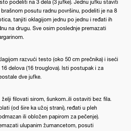
sto podeliti na 3 dela (3 jufke). Jednu jufku staviti
 brašnom posutu radnu površinu, podeliti je na 8
ptica, tanjiti oklagijom jednu po jednu i ređati ih
dnu na drugu. Sve osim poslednje premazati
rgarinom.
lagijom razvući testo (oko 50 cm prečnika) i iseći
 16 delova (16 trouglova). Isti postupak i za
eostale dve jufke.
 želji filovati sirom, šunkom..ili ostaviti bez fila.
olati (od šire ka užoj strani), ređati u pleh
odmazan ili obložen papirom za pečenje).
emazati ulupanim žumancetom, posuti