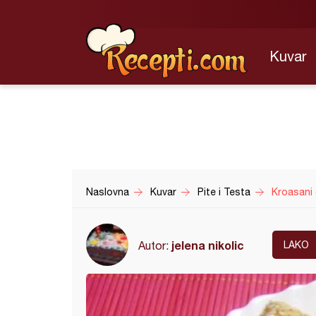
Kuvar
Naslovna
Kuvar
Pite i Testa
Kroasani 
jelena nikolic
Autor:
LAKO