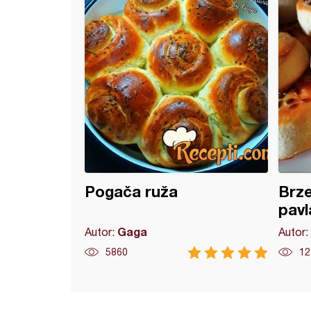
Pogača ruža
Brze
pav
Gaga
Autor:
Autor:
5860
12