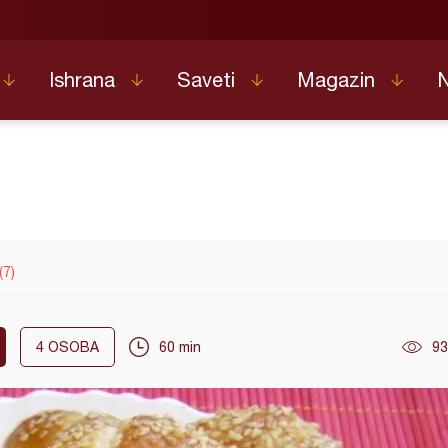
Ishrana
Saveti
Magazin
(7)
4
OSOBA
60 min
93