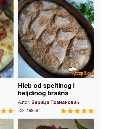
Hleb od speltinog i
heljdinog brašna
Верица Познановић
Autor:
18806