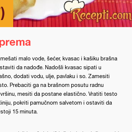
)
iprema
mešati malo vode, šećer, kvasac i kašiku brašna
ostaviti da nadođe. Nadošli kvasac sipati u
ašno, dodati vodu, ulje, pavlaku i so. Zamesiti
sto. Prebaciti ga na brašnom posutu radnu
vršinu, mesiti da postane elastično. Vratiti testo
činiju, pokriti pamučnom salvetom i ostaviti da
stoji 15 minuta.