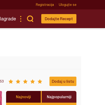
Registracija
Ulogujte se
Nagrade
Dodajte Recept
Dodaj u listu
53
Najnoviji
Najpopularniji