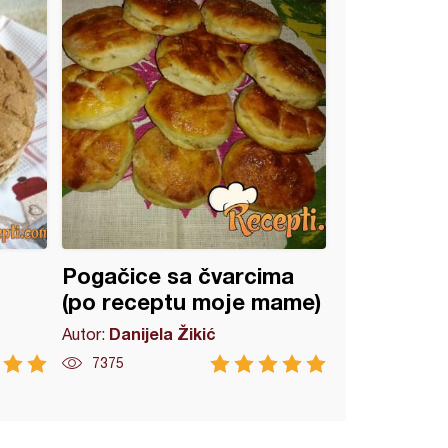
Pogačice sa čvarcima
(po receptu moje mame)
Danijela Žikić
Autor:
7375