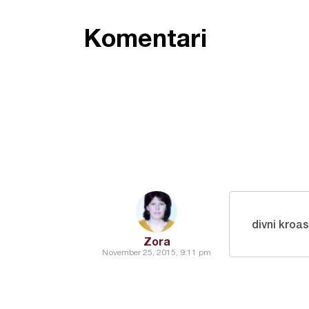
Komentari
divni kroas
Zora
November 25, 2015, 9:11 pm