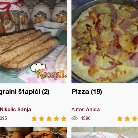
ralni štapići (2)
Pizza (19)
Nikolic Sanja
Anica
Autor:
095
4596