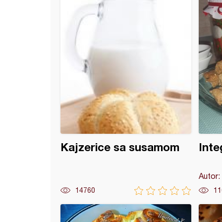
Kajzerice sa susamom
Integ
Autor:
14760
11
ice sa čvarcima (po receptu moje mame)