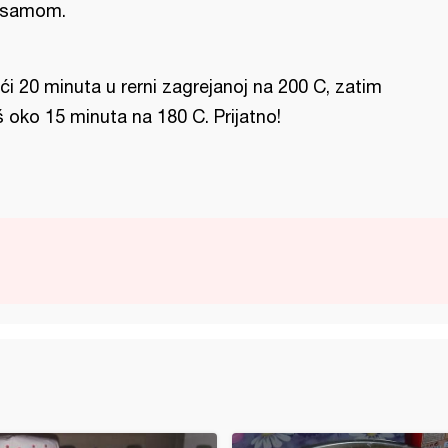
usamom.
ći 20 minuta u rerni zagrejanoj na 200 C, zatim
š oko 15 minuta na 180 C. Prijatno!