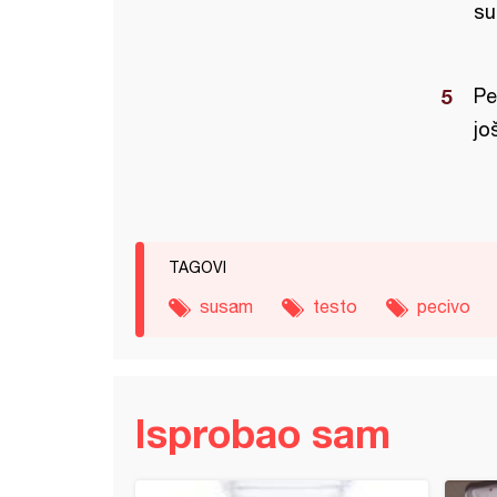
s
Pe
jo
TAGOVI
susam
testo
pecivo
Isprobao sam
od speltinog i heljdinog brašna