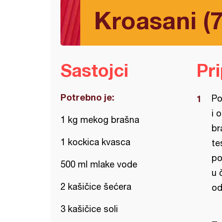
Kroasani (7
Sastojci
Pr
Potrebno je:
Po
i 
1 kg mekog brašna
br
1 kockica kvasca
te
po
500 ml mlake vode
u 
2 kašičice šećera
od
3 kašičice soli