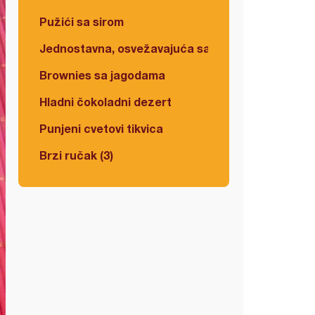
Pužići sa sirom
Jednostavna, osvežavajuća salata
Brownies sa jagodama
Hladni čokoladni dezert
Punjeni cvetovi tikvica
Brzi ručak (3)