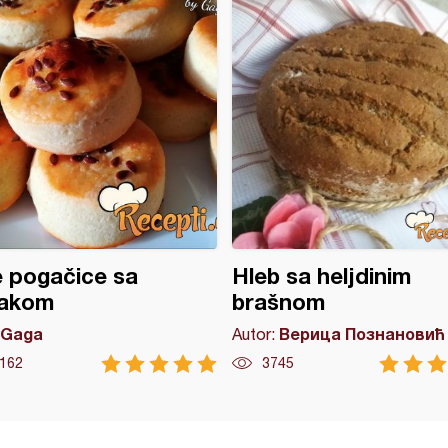
 pogačice sa
Hleb sa heljdinim
lakom
brašnom
Gaga
Верица Познановић
Autor:
162
3745