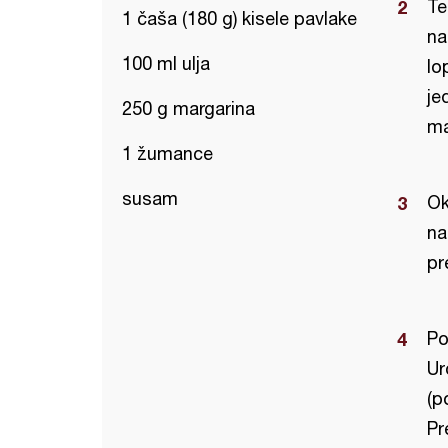
Te
1 čaša (180 g) kisele pavlake
na
100 ml ulja
lo
je
250 g margarina
ma
1 žumance
susam
Ok
na
pr
Po
Ur
(p
Pr