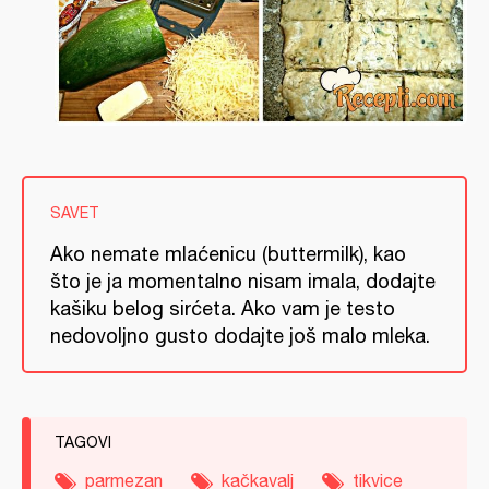
SAVET
Ako nemate mlaćenicu (buttermilk), kao
što je ja momentalno nisam imala, dodajte
kašiku belog sirćeta. Ako vam je testo
nedovoljno gusto dodajte još malo mleka.
TAGOVI
parmezan
kačkavalj
tikvice