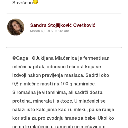
Savršeno
Sandra Stojiljković Cvetković
March 6, 2016, 10:43 am
@Gaga , @Jukijana Mlaćenica je fermentisani
mlečni napitak, odnosno tečnost koja se
izdvoji nakon pravljenja maslaca. Sadrži oko
0,5 g mlečne masti na 100 g namirnice.
Siromašna je vitaminima, ali sadrži dosta
proteina, minerala i laktoze. U mlaćenici se
nalazi isto kalcijuma kao i u mleku, pa se ranije
koristila za proizvodnju hrane za bebe. Ukoliko
nemate mlaćenicu, zamenite je mešavinom