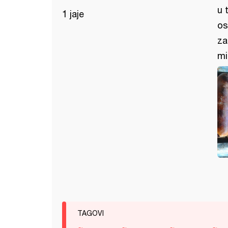
u 
1 jaje
os
za
mi
TAGOVI