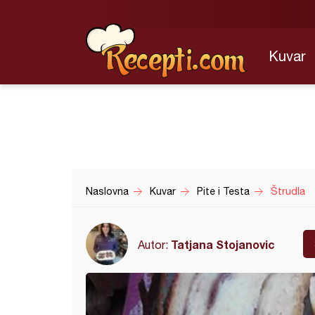
Kuvar
Naslovna
Kuvar
Pite i Testa
Štrudla
Tatjana Stojanovic
Autor: