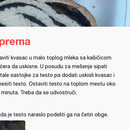
iprema
aviti kvasac u malo toplog mleka sa kašičicom
ćera da uskisne. U posudu za mešenje sipati
tale sastojke za testo pa dodati uskisli kvasac i
esiti testo. Ostaviti testo na toplom mestu oko
 minuta. Treba da se udvostruči.
da je testo naraslo podeliti ga na četiri obge.