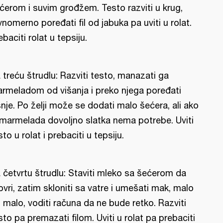
ćerom i suvim grođžem. Testo razviti u krug,
vnomerno poređati fil od jabuka pa uviti u rolat.
ebaciti rolat u tepsiju.
 treću štrudlu: Razviti testo, manazati ga
rmeladom od višanja i preko njega poređati
šnje. Po želji može se dodati malo šećera, ali ako
 marmelada dovoljno slatka nema potrebe. Uviti
sto u rolat i prebaciti u tepsiju.
 četvrtu štrudlu: Staviti mleko sa šećerom da
ovri, zatim skloniti sa vatre i umešati mak, malo
 malo, voditi računa da ne bude retko. Razviti
sto pa premazati filom. Uviti u rolat pa prebaciti