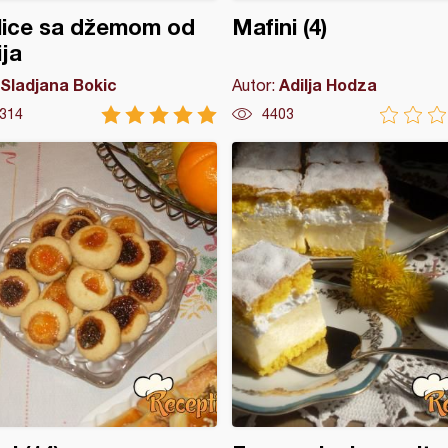
lice sa džemom od
Mafini (4)
ija
Sladjana Bokic
Adilja Hodza
Autor:
314
4403