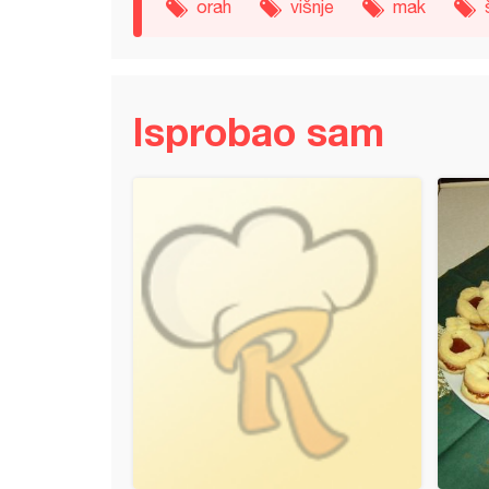
orah
višnje
mak
Isprobao sam
a torta od kajsija