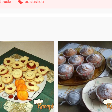
štrudla
poslastica