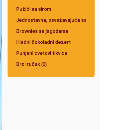
Pužići sa sirom
Jednostavna, osvežavajuća salata
Brownies sa jagodama
Hladni čokoladni dezert
Punjeni cvetovi tikvica
Brzi ručak (3)