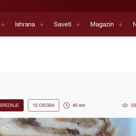
Ishrana
Saveti
Magazin
SREDNJE
10
OSOBA
40 min
50