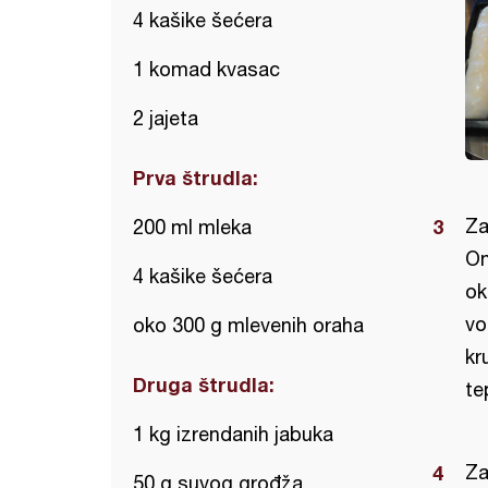
4 kašike šećera
1 komad kvasac
2 jajeta
Prva štrudla:
Za
200 ml mleka
On
4 kašike šećera
ok
vo
oko 300 g mlevenih oraha
kr
Druga štrudla:
te
1 kg izrendanih jabuka
Za
50 g suvog grođža