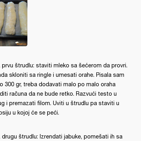
 prvu štrudlu: staviti mleko sa šećerom da provri.
da skloniti sa ringle i umesati orahe. Pisala sam
o 300 gr, treba dodavati malo po malo oraha
diti računa da ne bude retko. Razvući testo u
ug i premazati filom. Uviti u štrudlu pa staviti u
psiju u kojoj će se peći.
 drugu štrudlu: Izrendati jabuke, pomešati ih sa