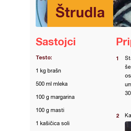
Štrudla
Sastojci
Pr
Testo:
St
še
1 kg brašn
os
500 ml mleka
um
30
100 g margarina
100 g masti
Ka
1 kašičica soli