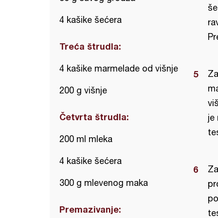
še
4 kašike šećera
ra
Pr
Treća štrudla:
4 kašike marmelade od višnje
Za
ma
200 g višnje
vi
Četvrta štrudla:
je
te
200 ml mleka
4 kašike šećera
Za
300 g mlevenog maka
pr
po
Premazivanje:
te