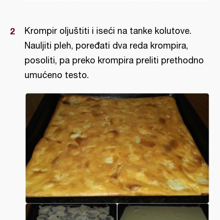
Krompir oljuštiti i iseći na tanke kolutove.
Nauljiti pleh, poređati dva reda krompira,
posoliti, pa preko krompira preliti prethodno
umućeno testo.