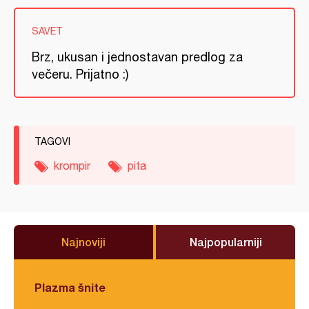
SAVET
Brz, ukusan i jednostavan predlog za
večeru. Prijatno :)
TAGOVI
krompir
pita
Najnoviji
Najpopularniji
Plazma šnite