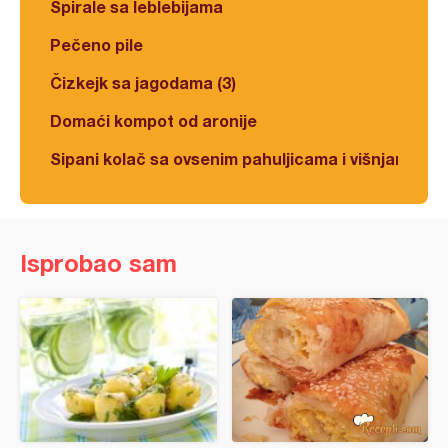
Spirale sa leblebijama
Pečeno pile
Čizkejk sa jagodama (3)
Domaći kompot od aronije
Sipani kolač sa ovsenim pahuljicama i višnjama
Isprobao sam