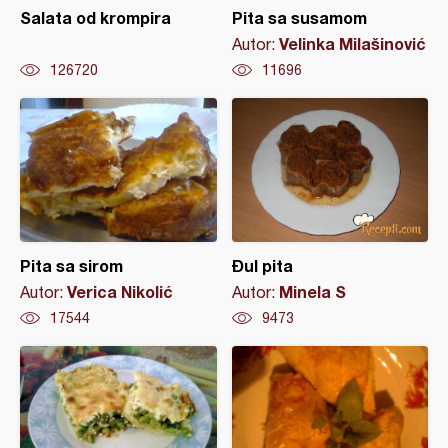
Salata od krompira
Pita sa susamom
Velinka Milašinović
Autor:
126720
11696
Pita sa sirom
Đul pita
Verica Nikolić
Minela S
Autor:
Autor:
17544
9473