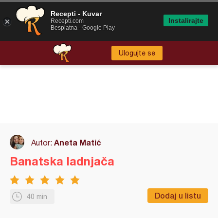
Recepti - Kuvar
Instalirajte
Recepti.com
Besplatna - Google Play
Ulogujte se
Aneta Matić
Autor:
Banatska ladnjača
Dodaj u listu
40 min