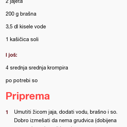
2 jajeta
200 g brašna
3,5 dl kisele vode
1 kašičica soli
I još:
4 srednja srednja krompira
po potrebi so
Priprema
Umutiti žicom jaja, dodati vodu, brašno i so.
Dobro izmešati da nema grudvica (dobijena