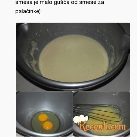
smesa je malo gušća od smese za
palačinke).