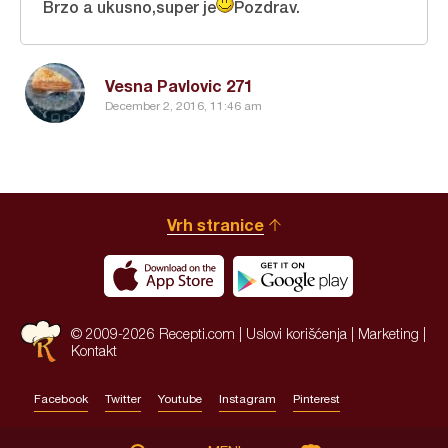
Brzo a ukusno,super je
Pozdrav.
Vesna Pavlovic 271
December 2, 2016, 11:46 am
Vrh stranice
© 2009-2026 Recepti.com |
Uslovi korišćenja
|
Marketing
|
Kontakt
Facebook
Twitter
Youtube
Instagram
Pinterest
Site by:
HALO