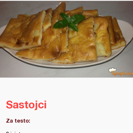
Sastojci
Za testo: