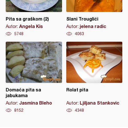
Pita sa graškom (2)
Slani Trouglići
Angela Kis
jelena radic
Autor:
Autor:
5748
4063
Domaća pita sa
Rolat pita
jabukama
Jasmina Bleho
Ljiljana Stankovic
Autor:
Autor:
8152
4348