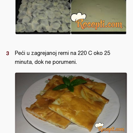
Peći u zagrejanoj rerni na 220 C oko 25
minuta, dok ne porumeni.