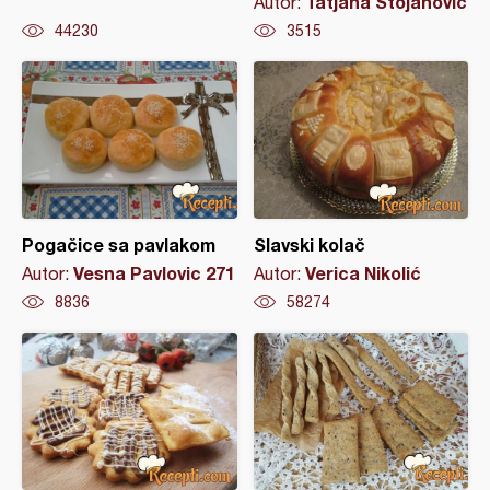
Tatjana Stojanovic
Autor:
44230
3515
Pogačice sa pavlakom
Slavski kolač
Vesna Pavlovic 271
Verica Nikolić
Autor:
Autor:
8836
58274