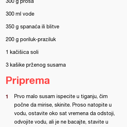
300 g prosa
300 ml vode
350 g spanaća ili blitve
200 g poriluk-praziluk
1 kačišica soli
3 kašike prženog susama
Priprema
Prvo malo susam ispecite u tiganju, čim
počne da mirise, skinite. Proso natopite u
vodu, ostavite oko sat vremena da odstoji,
odvojite vodu, ali je ne bacajte, stavite u