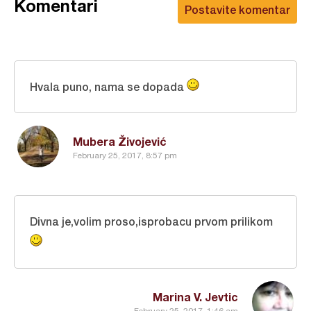
Komentari
Postavite komentar
Hvala puno, nama se dopada
Mubera Živojević
February 25, 2017, 8:57 pm
Divna je,volim proso,isprobacu prvom prilikom
Marina V. Jevtic
February 25, 2017, 1:46 am