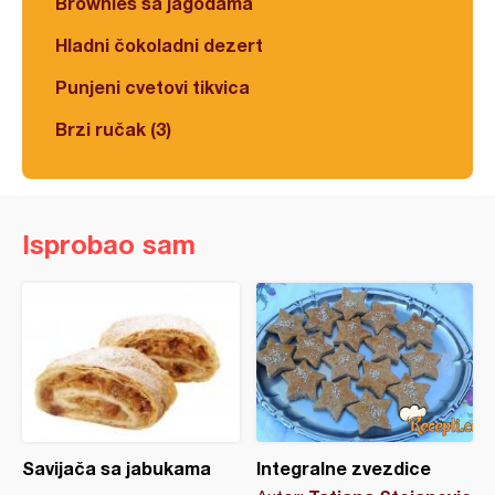
Brownies sa jagodama
Hladni čokoladni dezert
Punjeni cvetovi tikvica
Brzi ručak (3)
Isprobao sam
Savijača sa jabukama
Integralne zvezdice