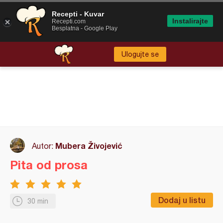
Recepti - Kuvar
Instalirajte
Recepti.com
Besplatna - Google Play
Ulogujte se
Mubera Živojević
Autor:
Pita od prosa
Dodaj u listu
30 min