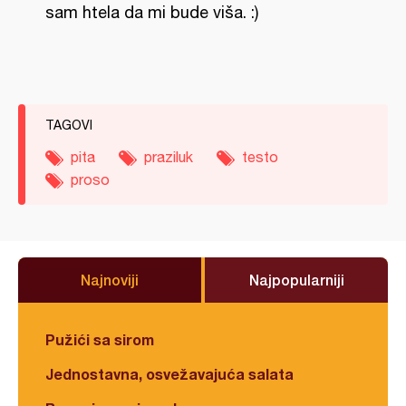
sam htela da mi bude viša. :)
TAGOVI
pita
praziluk
testo
proso
Najnoviji
Najpopularniji
Pužići sa sirom
Jednostavna, osvežavajuća salata