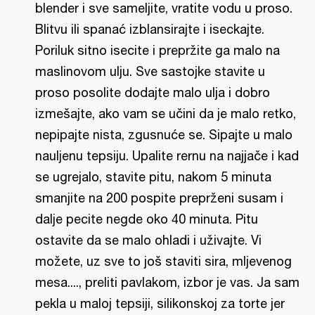
blender i sve sameljite, vratite vodu u proso.
Blitvu ili spanać izblansirajte i iseckajte.
Poriluk sitno isecite i prepržite ga malo na
maslinovom ulju. Sve sastojke stavite u
proso posolite dodajte malo ulja i dobro
izmešajte, ako vam se učini da je malo retko,
nepipajte nista, zgusnuće se. Sipajte u malo
nauljenu tepsiju. Upalite rernu na najjače i kad
se ugrejalo, stavite pitu, nakom 5 minuta
smanjite na 200 pospite preprženi susam i
dalje pecite negde oko 40 minuta. Pitu
ostavite da se malo ohladi i uživajte. Vi
možete, uz sve to još staviti sira, mljevenog
mesa...., preliti pavlakom, izbor je vas. Ja sam
pekla u maloj tepsiji, silikonskoj za torte jer