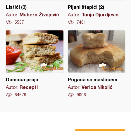
Listići (3)
Pijani štapići (2)
Mubera Živojević
Tanja Djordjevic
Autor:
Autor:
5557
7461
Domaća proja
Pogača sa maslacem
Recepti
Verica Nikolić
Autor:
Autor:
64679
9006