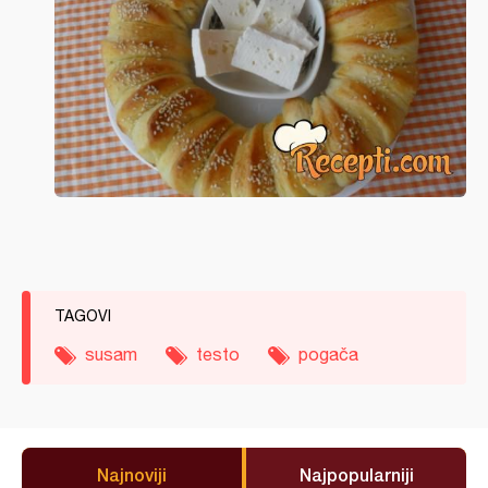
TAGOVI
susam
testo
pogača
Najnoviji
Najpopularniji