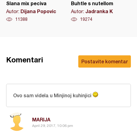
Slana mix peciva
Buhtle s nutellom
Dijana Popovic
Jadranka K
Autor:
Autor:
11388
19274
Komentari
Postavite komentar
Ovo sam videla u Minjinoj kuhinjici
MARIJA
April 29, 2017, 10:06 pm