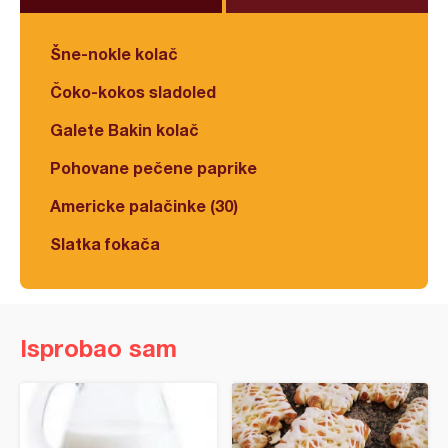
Šne-nokle kolač
Čoko-kokos sladoled
Galete Bakin kolač
Pohovane pečene paprike
Americke palačinke (30)
Slatka fokača
Isprobao sam