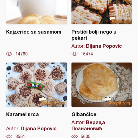
Kajzerice sa susamom
Prstići bolji nego u
pekari
Dijana Popovic
Autor:
14760
16474
Karamel srca
Gibančice
Верица
Autor:
Dijana Popovic
Познановић
Autor:
3561
5605