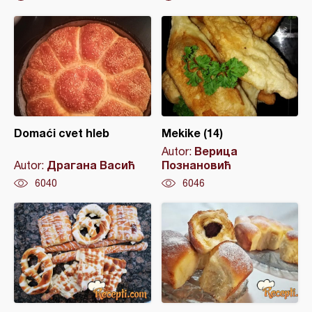
Domaći cvet hleb
Mekike (14)
Верица
Autor:
Драгана Васић
Познановић
Autor:
6040
6046