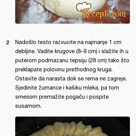
Nadošlo testo razvucite na najmanje 1 cm
debljine. Vadite krugove (8–9 cm) i slažite ih u
puterom podmazanu tepsiju (28 cm) tako što
preklapate polovinu prethodnog kruga.
Ostavite da narasta dok se rerna ne zagreje.
Sjedinite žumance i kašiku mleka, pa tom
smesom premažite pogaču i pospite
susamom.