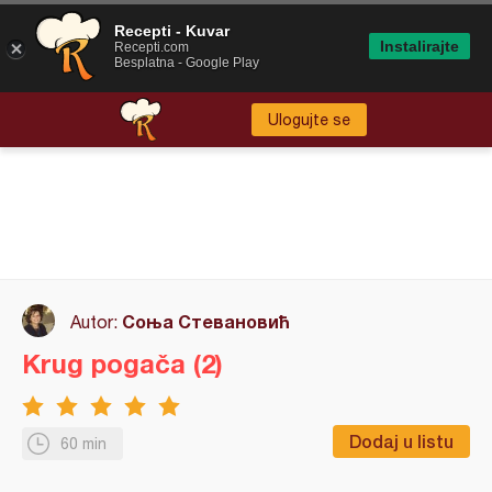
Recepti - Kuvar
Instalirajte
Recepti.com
Besplatna - Google Play
Ulogujte se
Соња Стевановић
Autor:
Krug pogača (2)
Dodaj u listu
60 min