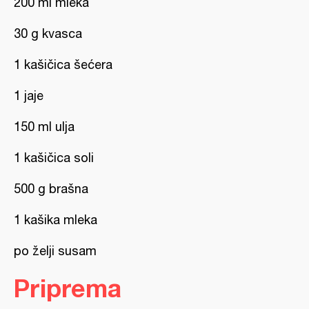
200 ml mleka
30 g kvasca
1 kašičica šećera
1 jaje
150 ml ulja
1 kašičica soli
500 g brašna
1 kašika mleka
po želji susam
Priprema