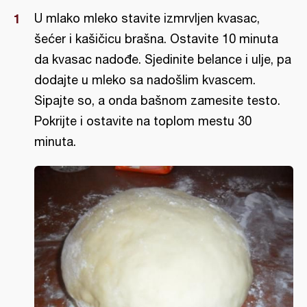
U mlako mleko stavite izmrvljen kvasac,
šećer i kašičicu brašna. Ostavite 10 minuta
da kvasac nadođe. Sjedinite belance i ulje, pa
dodajte u mleko sa nadošlim kvascem.
Sipajte so, a onda bašnom zamesite testo.
Pokrijte i ostavite na toplom mestu 30
minuta.