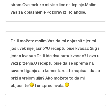
sirom.Ove mekike mi vise lice na lepinje.Molim
vas za objasnjenje.Pozdrav iz Holandije.
Da li možete molim Vas da mi objasnite jer mi
još uvek nije jasno?U receptu piše kvasac 25g i
jedan kvasac.Da li ide dva puta kvasac? I ovo u
vezi prženja.U receptu piše da se sprema na
suvom tiganju a u komentaru ste napisali da se
prži u vrelom ulju? Ako možete to da mi
objasnite
I unapred hvala