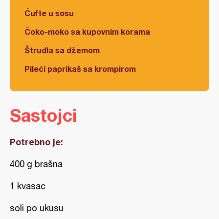
Ćufte u sosu
Čoko-moko sa kupovnim korama
Štrudla sa džemom
Pileći paprikaš sa krompirom
Sastojci
Potrebno je:
400 g brašna
1 kvasac
soli po ukusu