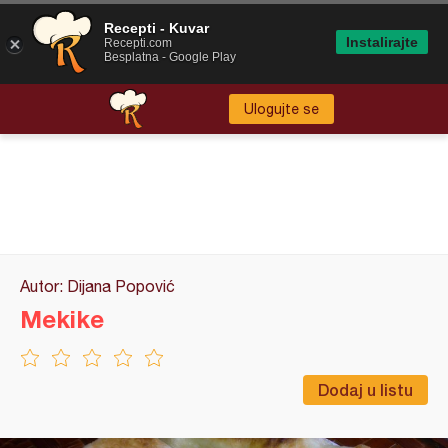
Recepti - Kuvar
Instalirajte
Recepti.com
Besplatna - Google Play
Ulogujte se
Autor: Dijana Popović
Mekike
Dodaj u listu