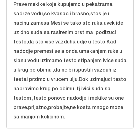
Prave mekike koje kupujemo u pekatrama
sadrze vodu,so kvasac i brasno,stos je u
nacinu zamesa.Mesi se tako sto ruka uvek ide
uz dno suda sa rasirenim prstima ,podizuci
testo,da sto vise vazduha udje u testo.Kad
nadodje premesi se a onda umakanjem ruke u
slanu vodu uzimamo testo stipanjem ivice suda
u krug po obimu ,da ne bi ispustili vazduh iz
testai przimo u vrucem ulju.Dok uzimajuci testo
napravimo krug po obimu ,tj ivici suda sa
testom ,testo ponovo nadodje i mekike su one
prave.prijatno,probajte,ne kosta mnogo moze i
sa manjom kolicinom.