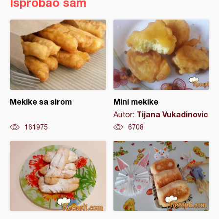
Isprobao sam
Mekike sa sirom
Mini mekike
Tijana Vukadinovic
Autor:
161975
6708