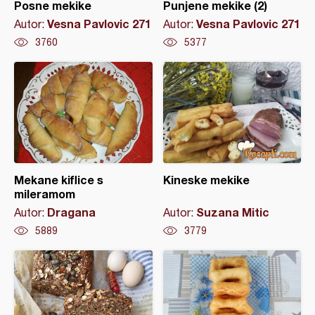
Posne mekike
Punjene mekike (2)
Vesna Pavlovic 271
Vesna Pavlovic 271
Autor:
Autor:
3760
5377
Mekane kiflice s
Kineske mekike
mileramom
Dragana
Suzana Mitic
Autor:
Autor:
5889
3779