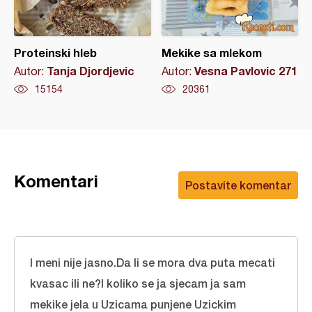
Proteinski hleb
Mekike sa mlekom
Tanja Djordjevic
Vesna Pavlovic 271
Autor:
Autor:
15154
20361
Komentari
Postavite komentar
I meni nije jasno.Da li se mora dva puta mecati
kvasac ili ne?I koliko se ja sjecam ja sam
mekike jela u Uzicama punjene Uzickim