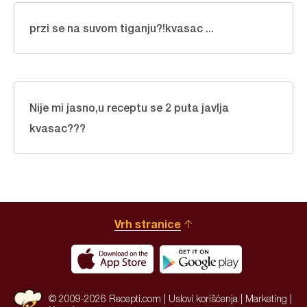
przi se na suvom tiganju?!kvasac ...
Nije mi jasno,u receptu se 2 puta javlja
kvasac???
Vrh stranice
© 2009-2026 Recepti.com |
Uslovi korišćenja
|
Marketing
|