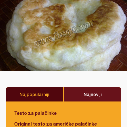
Najpopularniji
Najnoviji
Testo za palačinke
Original testo za američke palačinke