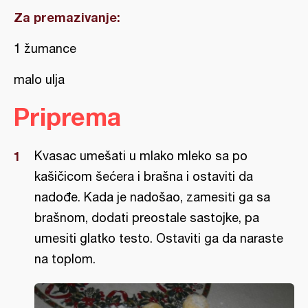
Za premazivanje:
1 žumance
malo ulja
Priprema
Kvasac umešati u mlako mleko sa po
kašičicom šećera i brašna i ostaviti da
nadođe. Kada je nadošao, zamesiti ga sa
brašnom, dodati preostale sastojke, pa
umesiti glatko testo. Ostaviti ga da naraste
na toplom.