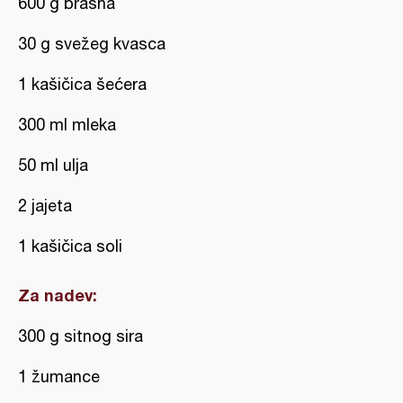
600 g brašna
30 g svežeg kvasca
1 kašičica šećera
300 ml mleka
50 ml ulja
2 jajeta
1 kašičica soli
Za nadev:
300 g sitnog sira
1 žumance