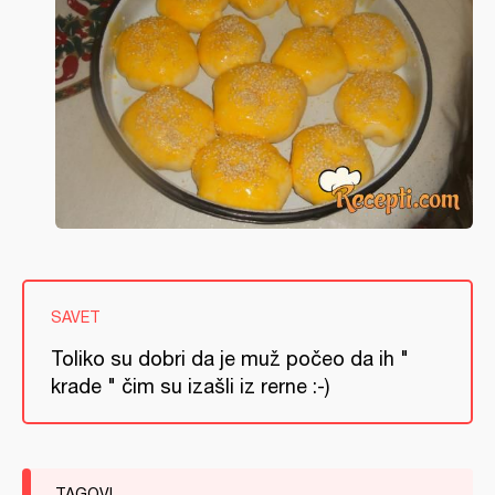
SAVET
Toliko su dobri da je muž počeo da ih "
krade " čim su izašli iz rerne :-)
TAGOVI