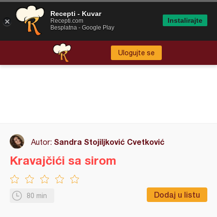
Recepti - Kuvar
Instalirajte
Recepti.com
Besplatna - Google Play
Ulogujte se
Sandra Stojiljković Cvetković
Autor:
Kravajčići sa sirom
Dodaj u listu
80 min