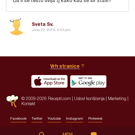
Da li se testo uvija tj kako kad se sir stavi?
Sveta Sv.
June 22, 2018, 4:53 pm
Vrh stranice
© 2009-2026 Recepti.com |
Uslovi korišćenja
|
Marketing
|
Kontakt
Facebook
Twitter
Youtube
Instagram
Pinterest
Site by:
HALO