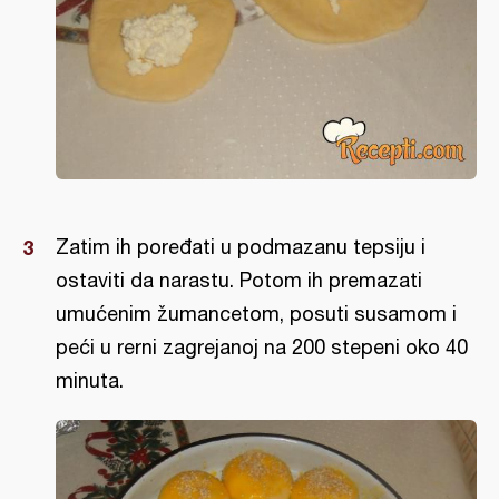
Zatim ih poređati u podmazanu tepsiju i
ostaviti da narastu. Potom ih premazati
umućenim žumancetom, posuti susamom i
peći u rerni zagrejanoj na 200 stepeni oko 40
minuta.