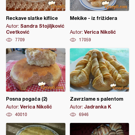
Reckave slatke kiflice
Mekike - iz frižidera
Sandra Stojiljković
Autor:
Cvetković
Verica Nikolić
Autor:
7709
17059
Posna pogača (2)
Zavrzlame s palentom
Verica Nikolić
Jadranka K
Autor:
Autor:
40010
6946