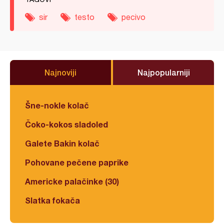
sir
testo
pecivo
Najnoviji
Najpopularniji
Šne-nokle kolač
Čoko-kokos sladoled
Galete Bakin kolač
Pohovane pečene paprike
Americke palačinke (30)
Slatka fokača