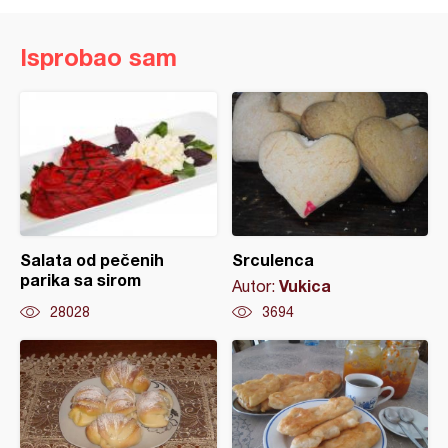
Isprobao sam
Salata od pečenih
Srculenca
parika sa sirom
Vukica
Autor:
28028
3694