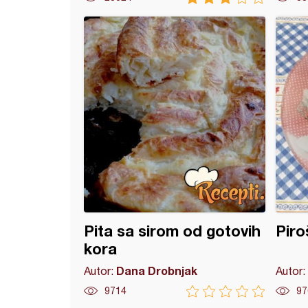
ći sa sirom
Pita sa sirom od gotovih
Piro
kora
Dana Drobnjak
Autor:
Autor:
9714
97