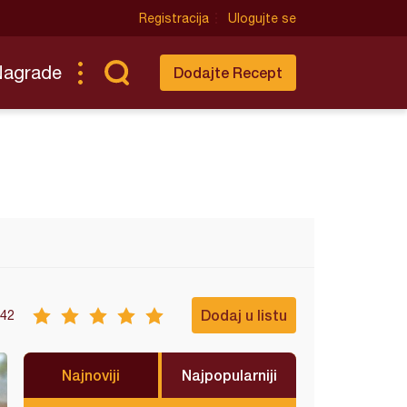
Registracija
Ulogujte se
Nagrade
Dodajte Recept
Dodaj u listu
42
Najnoviji
Najpopularniji