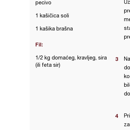
Uz
pecivo
pr
1 kašičica soli
me
st
1 kašika brašna
pr
Fil:
1/2 kg domaćeg, kravljeg, sira
Na
(ili feta sir)
do
ko
bi
do
Pr
za