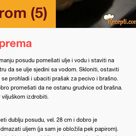
rom (5)
iprema
manju posudu pomešati ulje i vodu i staviti na
tru da se ulje sjedini sa vodom. Skloniti, ostaviti
 se prohladi i ubaciti prašak za pecivo i brašno.
bro promešati da ne ostanu grudvice od brašna.
r viljuškom izdrobiti.
eti dublju posudu, vel. 28 cm i dobro je
dmazati uljem (ja sam je obložila pek papirom).