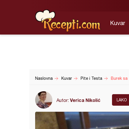
Kuvar
Naslovna
Kuvar
Pite i Testa
Burek sa 
Verica Nikolić
Autor:
LAKO