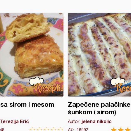
 sa sirom i mesom
Zapečene palačinke
šunkom i sirom)
Terezija Erić
jelena nikolic
Autor:
48
16992