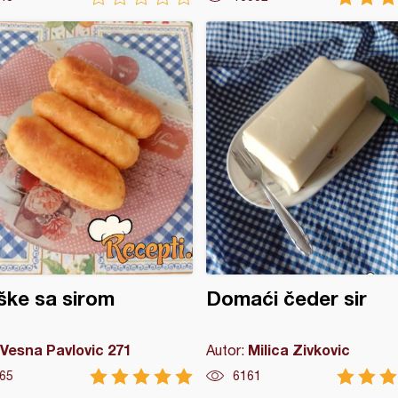
ške sa sirom
Domaći čeder sir
Vesna Pavlovic 271
Milica Zivkovic
Autor:
65
6161