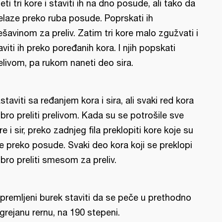
eti tri kore i staviti ih na dno posude, ali tako da
elaze preko ruba posude. Poprskati ih
šavinom za preliv. Zatim tri kore malo zgužvati i
aviti ih preko poređanih kora. I njih popskati
elivom, pa rukom naneti deo sira.
staviti sa ređanjem kora i sira, ali svaki red kora
bro preliti prelivom. Kada su se potrošile sve
re i sir, preko zadnjeg fila preklopiti kore koje su
le preko posude. Svaki deo kora koji se preklopi
bro preliti smesom za preliv.
ipremljeni burek staviti da se peče u prethodno
grejanu rernu, na 190 stepeni.