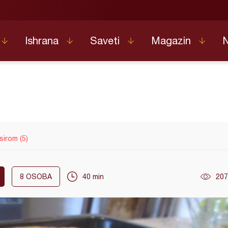
Ishrana
Saveti
Magazin
sirom (5)
8
OSOBA
40 min
207