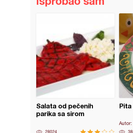
Isprobao sam
ta pita sa sirom i prazilukom
Salata od pečenih
Pita
parika sa sirom
Autor:
28024
38