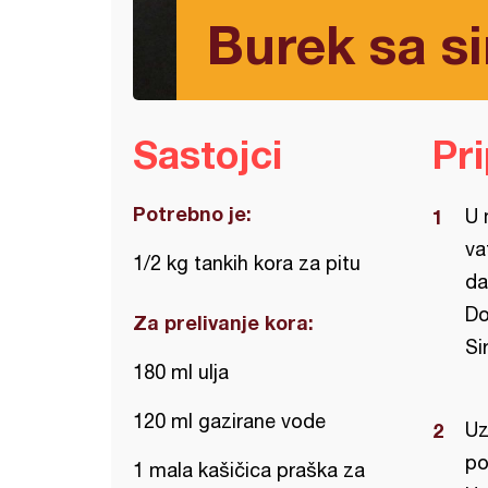
Burek sa si
Sastojci
Pr
Potrebno je:
U 
va
1/2 kg tankih kora za pitu
da
Do
Za prelivanje kora:
Si
180 ml ulja
120 ml gazirane vode
Uz
po
1 mala kašičica praška za