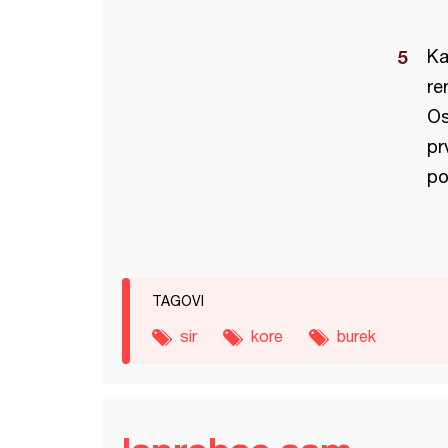
Ka
re
Os
pr
po
TAGOVI
sir
kore
burek