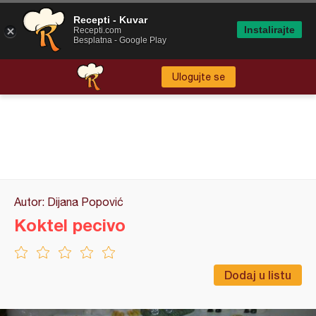
Recepti - Kuvar
Instalirajte
Recepti.com
Besplatna - Google Play
Ulogujte se
Autor: Dijana Popović
Koktel pecivo
Dodaj u listu