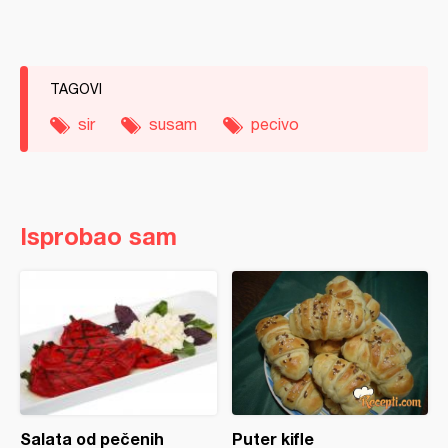
TAGOVI
sir
susam
pecivo
Isprobao sam
Salata od pečenih
Puter kifle