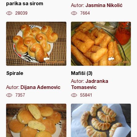
parika sa sirom
Jasmina Nikolić
Autor:
28039
7664
Spirale
Mafiši (3)
Jadranka
Autor:
Dijana Ademovic
Tomasevic
Autor:
7357
55841