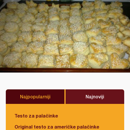
Najpopularniji
Najnoviji
Testo za palačinke
Original testo za američke palačinke