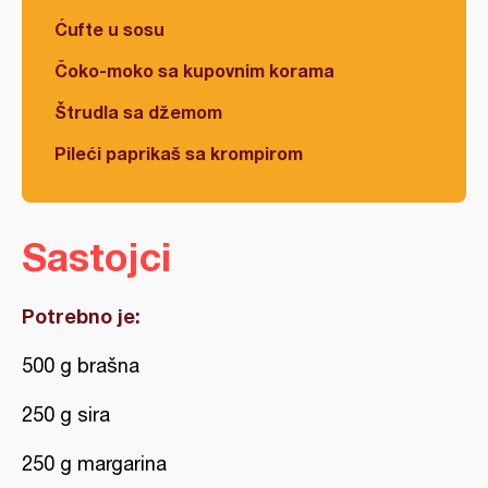
Ćufte u sosu
Čoko-moko sa kupovnim korama
Štrudla sa džemom
Pileći paprikaš sa krompirom
Sastojci
Potrebno je:
500 g brašna
250 g sira
250 g margarina