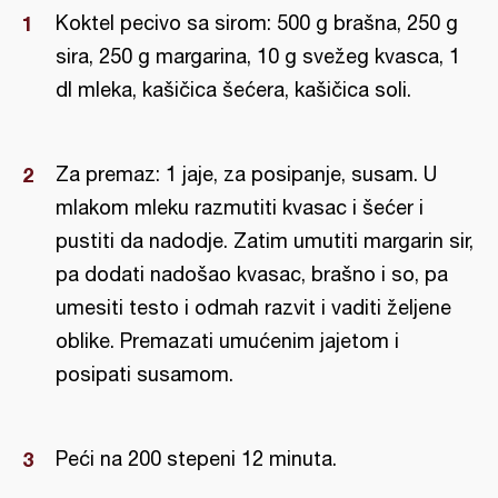
Koktel pecivo sa sirom: 500 g brašna, 250 g
sira, 250 g margarina, 10 g svežeg kvasca, 1
dl mleka, kašičica šećera, kašičica soli.
Za premaz: 1 jaje, za posipanje, susam. U
mlakom mleku razmutiti kvasac i šećer i
pustiti da nadodje. Zatim umutiti margarin sir,
pa dodati nadošao kvasac, brašno i so, pa
umesiti testo i odmah razvit i vaditi željene
oblike. Premazati umućenim jajetom i
posipati susamom.
Peći na 200 stepeni 12 minuta.