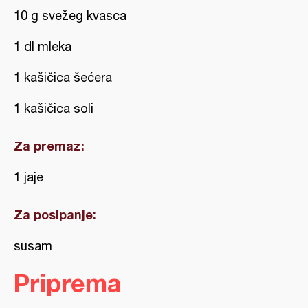
10 g svežeg kvasca
1 dl mleka
1 kašičica šećera
1 kašičica soli
Za premaz:
1 jaje
Za posipanje:
susam
Priprema