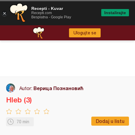
Recepti - Kuvar
Instalirajte
Recepti.com
Besplatna - Google Play
Ulogujte se
Верица Познановић
Autor:
Hleb (3)
Dodaj u listu
70 min