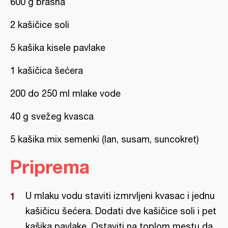
600 g brašna
2 kašičice soli
5 kašika kisele pavlake
1 kašičica šećera
200 do 250 ml mlake vode
40 g svežeg kvasca
5 kašika mix semenki (lan, susam, suncokret)
Priprema
U mlaku vodu staviti izmrvljeni kvasac i jednu
kašičicu šećera. Dodati dve kašičice soli i pet
kašika pavlake. Ostaviti na toplom mestu da