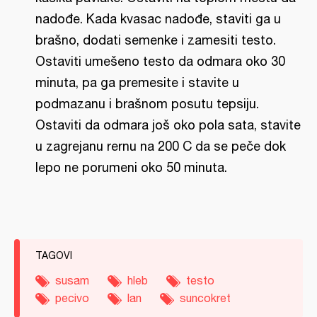
nadođe. Kada kvasac nadođe, staviti ga u
brašno, dodati semenke i zamesiti testo.
Ostaviti umešeno testo da odmara oko 30
minuta, pa ga premesite i stavite u
podmazanu i brašnom posutu tepsiju.
Ostaviti da odmara još oko pola sata, stavite
u zagrejanu rernu na 200 C da se peče dok
lepo ne porumeni oko 50 minuta.
TAGOVI
susam
hleb
testo
pecivo
lan
suncokret