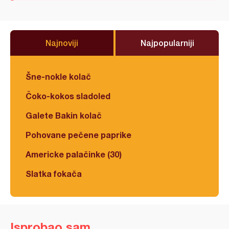
Najnoviji
Najpopularniji
Šne-nokle kolač
Čoko-kokos sladoled
Galete Bakin kolač
Pohovane pečene paprike
Americke palačinke (30)
Slatka fokača
Isprobao sam