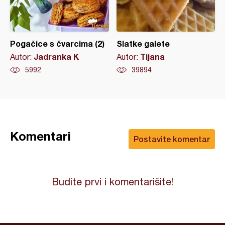
Pogačice s čvarcima (2)
Slatke galete
Jadranka K
Tijana
Autor:
Autor:
5992
39894
Komentari
Postavite komentar
Budite prvi i komentarišite!