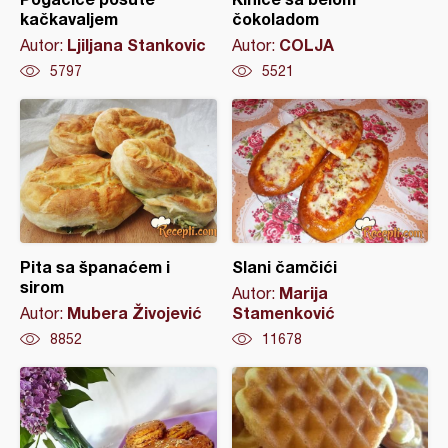
kačkavaljem
čokoladom
Ljiljana Stankovic
COLJA
Autor:
Autor:
5797
5521
Pita sa španaćem i
Slani čamčići
sirom
Marija
Autor:
Mubera Živojević
Stamenković
Autor:
8852
11678