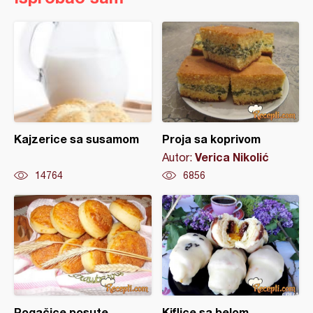
Kajzerice sa susamom
Proja sa koprivom
Verica Nikolić
Autor:
14764
6856
Pogačice posute
Kiflice sa belom