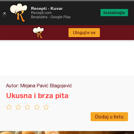
Recepti - Kuvar
Instalirajte
Recepti.com
Besplatna - Google Play
Ulogujte se
Autor: Mirjana Pavić Blagojević
Ukusna i brza pita
Dodaj u listu