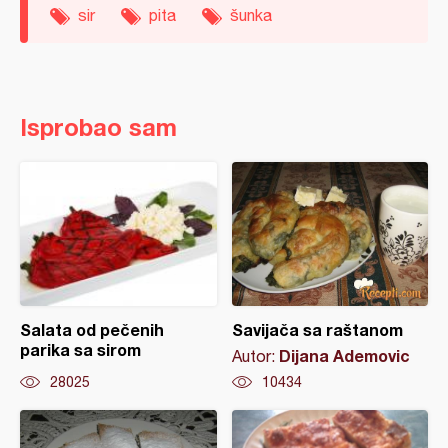
sir
pita
šunka
Isprobao sam
Salata od pečenih
Savijača sa raštanom
parika sa sirom
Dijana Ademovic
Autor:
28025
10434