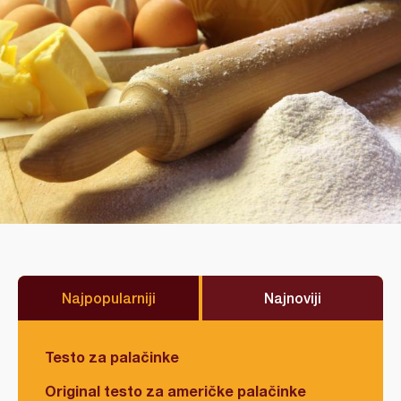
Najpopularniji
Najnoviji
Testo za palačinke
Original testo za američke palačinke