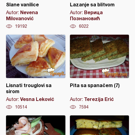
Slane vanilice
Lazanje sa blitvom
Nevena
Верица
Autor:
Autor:
Milovanović
Познановић
19192
6022
Lisnati trouglovi sa
Pita sa spanačem (7)
sirom
Vesna Leković
Terezija Erić
Autor:
Autor:
10514
7594