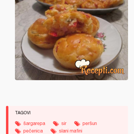
TAGOVI
šargarepa
sir
peršun
pečenica
slani mafini