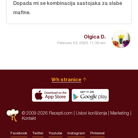
Dopada mi se kombinacija sastojaka za slabe
mafine.
Olgica D.
February 23, 2020, 11:30 am
Vrh stranice
© 2009-2026 Recepti.com |
Uslovi korišćenja
|
Marketing
|
Kontakt
Facebook
Twitter
Youtube
Instagram
Pinterest