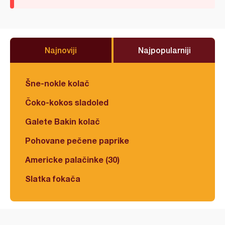
Najnoviji
Najpopularniji
Šne-nokle kolač
Čoko-kokos sladoled
Galete Bakin kolač
Pohovane pečene paprike
Americke palačinke (30)
Slatka fokača