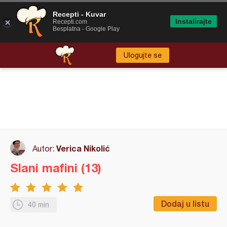
Recepti - Kuvar
Instalirajte
Recepti.com
Besplatna - Google Play
Ulogujte se
Verica Nikolić
Autor:
Slani mafini (13)
Dodaj u listu
40 min