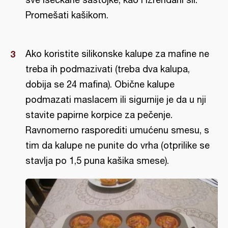
Promešati kašikom.
Ako koristite silikonske kalupe za mafine ne
treba ih podmazivati (treba dva kalupa,
dobija se 24 mafina). Obične kalupe
podmazati maslacem ili sigurnije je da u nji
stavite papirne korpice za pečenje.
Ravnomerno rasporediti umućenu smesu, s
tim da kalupe ne punite do vrha (otprilike se
stavlja po 1,5 puna kašika smese).