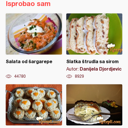
Isprobao sam
Salata od šargarepe
Slatka štrudla sa sirom
Danijela Djordjevic
Autor:
44780
8929