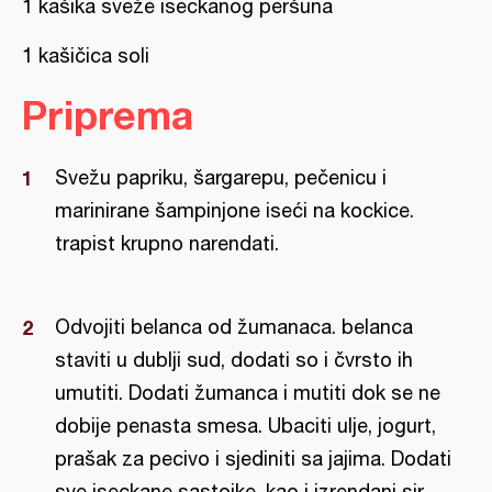
1 kašika sveže iseckanog peršuna
1 kašičica soli
Priprema
Svežu papriku, šargarepu, pečenicu i
marinirane šampinjone iseći na kockice.
trapist krupno narendati.
Odvojiti belanca od žumanaca. belanca
staviti u dublji sud, dodati so i čvrsto ih
umutiti. Dodati žumanca i mutiti dok se ne
dobije penasta smesa. Ubaciti ulje, jogurt,
prašak za pecivo i sjediniti sa jajima. Dodati
sve iseckane sastojke, kao i izrendani sir.