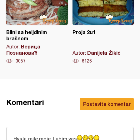
Blini sa heljdinim
Proja 2u1
brašnom
Верица
Autor:
Познановић
Danijela Žikić
Autor:
3057
6126
Komentari
Postavite komentar
Hvala mile moje, ljubim vas