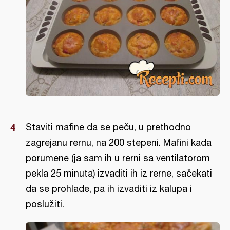
Staviti mafine da se peču, u prethodno
zagrejanu rernu, na 200 stepeni. Mafini kada
porumene (ja sam ih u rerni sa ventilatorom
pekla 25 minuta) izvaditi ih iz rerne, sačekati
da se prohlade, pa ih izvaditi iz kalupa i
poslužiti.