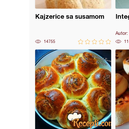
Kajzerice sa susamom
Integ
Autor:
14755
11
ice sa čvarcima (po receptu moje mame)