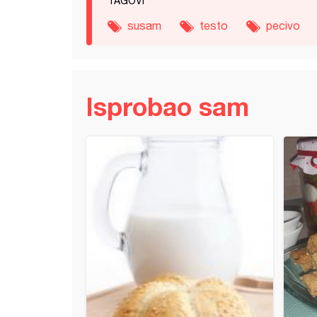
TAGOVI
susam
testo
pecivo
Isprobao sam
od speltinog i heljdinog brašna