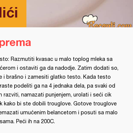
ići
iprema
sto: Razmutiti kvasac u malo toplog mleka sa
ćerom i ostaviti ga da nadodje. Zatim dodati so,
je i brašno i zamesiti glatko testo. Kada testo
raste podeliti ga na 4 jednaka dela, pa svaki od
ih razviti, namazati punjenjem, urolati i seći cik
k kako bi ste dobili trouglove. Gotove trouglove
emazati umućenim belancetom i posuti sa malo
sama. Peći ih na 200C.