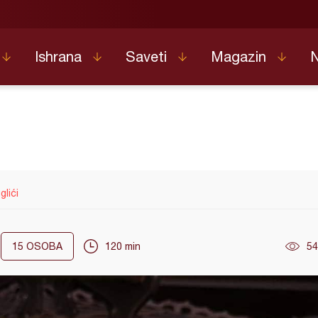
Ishrana
Saveti
Magazin
glići
15
OSOBA
120 min
54