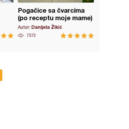
Pogačice sa čvarcima
(po receptu moje mame)
Danijela Žikić
Autor:
7372