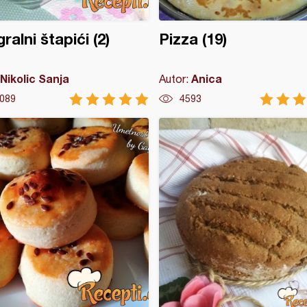
ralni štapići (2)
Pizza (19)
Nikolic Sanja
Anica
Autor:
089
4593