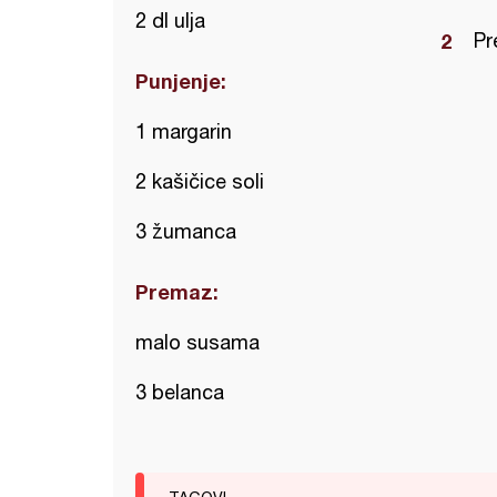
2 dl ulja
Pr
Punjenje:
1 margarin
2 kašičice soli
3 žumanca
Premaz:
malo susama
3 belanca