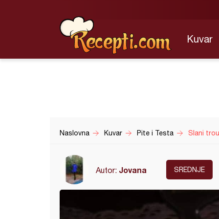
Kuvar
Naslovna
Kuvar
Pite i Testa
Slani trou
Jovana
Autor:
SREDNJE