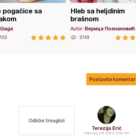
 pogačice sa
Hleb sa heljdinim
lakom
brašnom
Gaga
Верица Познановић
Autor:
153
3743
Postavite komentar
Odlični trouglići
Terezija Erić
February 29, 2020, 8:32 am