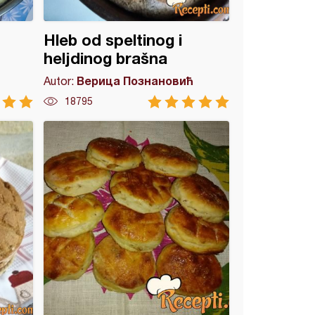
Hleb od speltinog i
heljdinog brašna
Верица Познановић
Autor:
18795