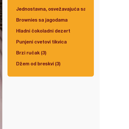
Jednostavna, osvežavajuća salata
Brownies sa jagodama
Hladni čokoladni dezert
Punjeni cvetovi tikvica
Brzi ručak (3)
Džem od breskvi (3)