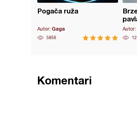
Pogača ruža
Brze
pav
Gaga
Autor:
Autor:
5856
12
Komentari