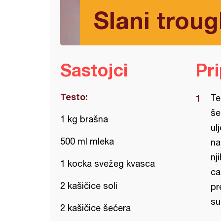
Slani trougl
Sastojci
Pr
Testo:
Te
še
1 kg brašna
ul
500 ml mleka
na
nj
1 kocka svežeg kvasca
ca
2 kašičice soli
pr
su
2 kašičice šećera