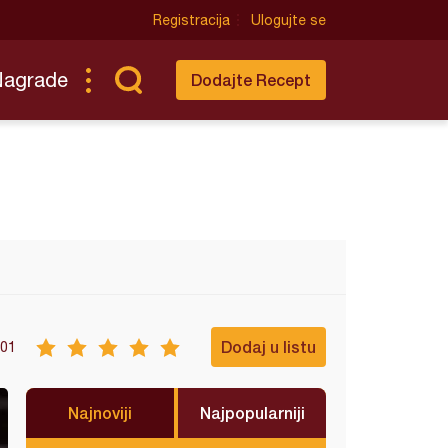
Registracija
Ulogujte se
Nagrade
Dodajte Recept
Dodaj u listu
01
Najnoviji
Najpopularniji