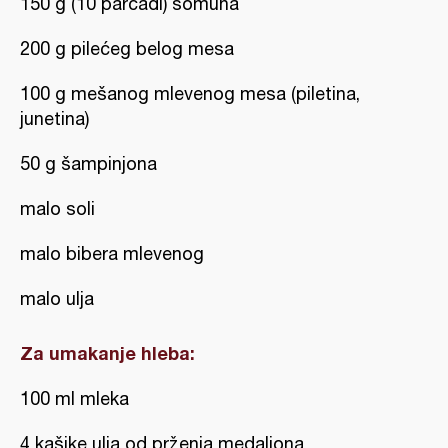
150 g (10 parčadi) somuna
200 g pilećeg belog mesa
100 g mešanog mlevenog mesa (piletina,
junetina)
50 g šampinjona
malo soli
malo bibera mlevenog
malo ulja
Za umakanje hleba:
100 ml mleka
4 kašike ulja od prženja medaljona