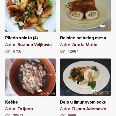
Pileća salata (4)
Rolnice od belog mesa
Suzana Veljkovic
Aneta Matić
Autor:
Autor:
6756
12887
Keške
Belo u limunovom soku
Tatjana
Dijana Ademovic
Autor:
Autor:
30571
6689