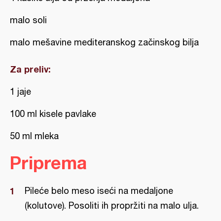
malo soli
malo mešavine mediteranskog začinskog bilja
Za preliv:
1 jaje
100 ml kisele pavlake
50 ml mleka
Priprema
Pileće belo meso iseći na medaljone
(kolutove). Posoliti ih propržiti na malo ulja.