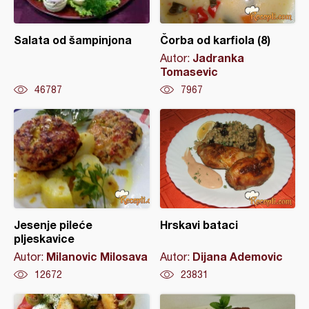
Salata od šampinjona
Čorba od karfiola (8)
Jadranka
Autor:
Tomasevic
46787
7967
Jesenje pileće
Hrskavi bataci
pljeskavice
Milanovic Milosava
Dijana Ademovic
Autor:
Autor:
12672
23831