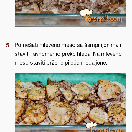
Pomešati mleveno meso sa šampinjonima i
staviti ravnomerno preko hleba. Na mleveno
meso staviti pržene pileće medaljone.