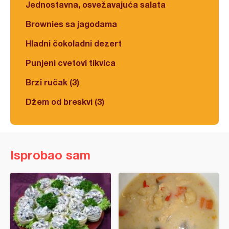
Jednostavna, osvežavajuća salata
Brownies sa jagodama
Hladni čokoladni dezert
Punjeni cvetovi tikvica
Brzi ručak (3)
Džem od breskvi (3)
Isprobao sam