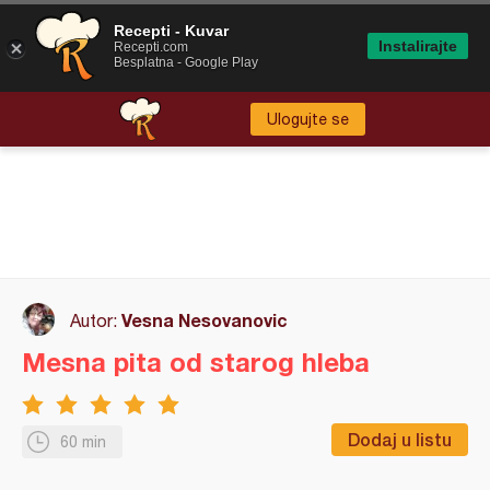
Recepti - Kuvar
Instalirajte
Recepti.com
Besplatna - Google Play
Ulogujte se
Vesna Nesovanovic
Autor:
Mesna pita od starog hleba
Dodaj u listu
60 min