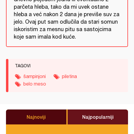
parčeta hleba, tako da mi uvek ostane
hleba a već nakon 2 dana je previše suv za
jelo. Ovaj put sam odlučila da stari somun
iskoristim za mesnu pitu sa sastojcima
koje sam imala kod kuće.
TAGOVI
šampinjoni
piletina
belo meso
Najnoviji
Najpopularniji