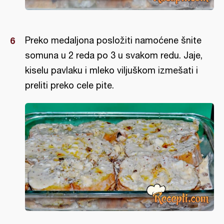
Preko medaljona posložiti namoćene šnite
somuna u 2 reda po 3 u svakom redu. Jaje,
kiselu pavlaku i mleko viljuškom izmešati i
preliti preko cele pite.