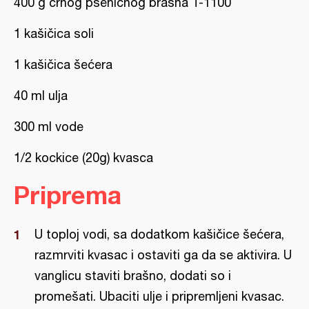
400 g crnog pšeničnog brašna T-1100
1 kašičica soli
1 kašičica šećera
40 ml ulja
300 ml vode
1/2 kockice (20g) kvasca
Priprema
U toploj vodi, sa dodatkom kašičice šećera,
razmrviti kvasac i ostaviti ga da se aktivira. U
vanglicu staviti brašno, dodati so i
promešati. Ubaciti ulje i pripremljeni kvasac.