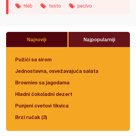
hleb
testo
pecivo
Najnoviji
Najpopularniji
Pužići sa sirom
Jednostavna, osvežavajuća salata
Brownies sa jagodama
Hladni čokoladni dezert
Punjeni cvetovi tikvica
Brzi ručak (3)