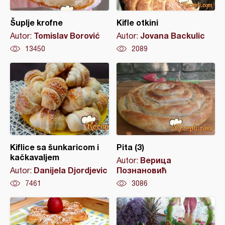
Šuplje krofne
Kifle otkini
Tomislav Borović
Jovana Backulic
Autor:
Autor:
13450
2089
Kiflice sa šunkaricom i
Pita (3)
kačkavaljem
Верица
Autor:
Danijela Djordjevic
Познановић
Autor:
7461
3086