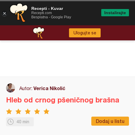
Recepti - Kuvar
Instalirajte
Recepti.com
Besplatna - Google Play
Ulogujte se
Verica Nikolić
Autor:
Hleb od crnog pšeničnog brašna
Dodaj u listu
40 min