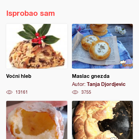
Isprobao sam
Voćni hleb
Maslac gnezda
Tanja Djordjevic
Autor:
13161
3755