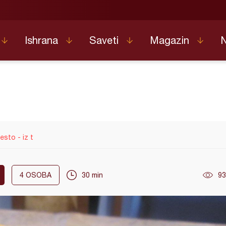
Ishrana
Saveti
Magazin
esto - iz t
4
OSOBA
30 min
93