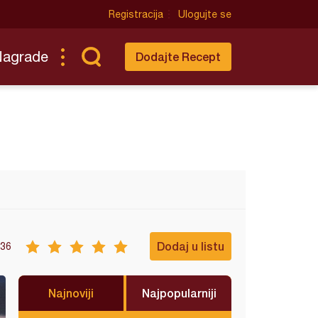
Registracija
Ulogujte se
Nagrade
Dodajte Recept
Dodaj u listu
36
Najnoviji
Najpopularniji