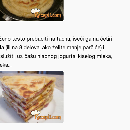
ženo testo prebaciti na tacnu, iseći ga na četiri
la (ili na 8 delova, ako želite manje parčiće) i
služiti, uz čašu hladnog jogurta, kiselog mleka,
eka...