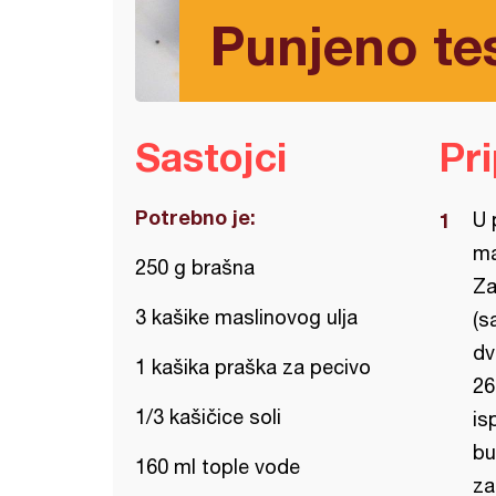
Punjeno tes
Sastojci
Pr
Potrebno je:
U 
ma
250 g brašna
Za
3 kašike maslinovog ulja
(s
dv
1 kašika praška za pecivo
26
1/3 kašičice soli
is
bu
160 ml tople vode
za