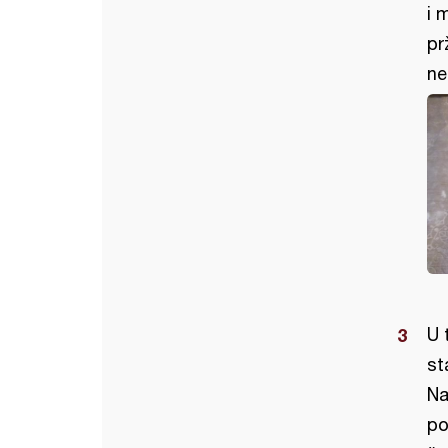
i 
pr
ne
U 
st
Na
po