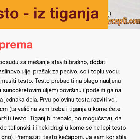
to - iz tiganja
iprema
posudu za mešanje staviti brašno, dodati
slinovo ulje, prašak za pecivo, so i toplu vodu.
mesiti testo. Testo prebaciti na blago nauljenu
a suncokretovim uljem) površinu i podeliti ga na
a jednaka dela. Prvu polovinu testa razviti vel.
cm (ta veličina vam treba i tiganja u kome ćete
pržiti testo. Tiganj bi trebalo, po mogućstvu, da
de teflonski, ili neki drugi u kome se ne lepi testo
 dno). Premazati testo kečapom. Ja sam koristila