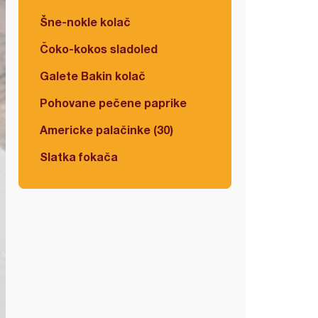
Šne-nokle kolač
Čoko-kokos sladoled
Galete Bakin kolač
Pohovane pečene paprike
Americke palačinke (30)
Slatka fokača