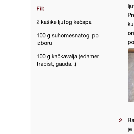
lj
Fil:
Pr
2 kašike ljutog kečapa
ku
or
100 g suhomesnatog, po
po
izboru
100 g kačkavalja (edamer,
trapist, gauda...)
Ra
je