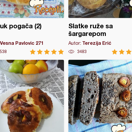
k pogača (2)
Slatke ruže sa
šargarepom
Vesna Pavlovic 271
Terezija Erić
Autor:
538
3483