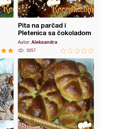
Pita na parčad i
Pletenica sa čokoladom
Aleksandra
Autor:
3257