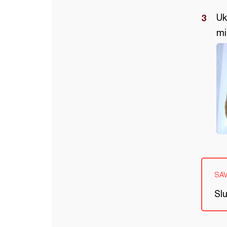
Uk
mi
SA
Sl