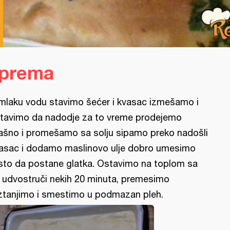
iprema
mlaku vodu stavimo šećer i kvasac izmešamo i
tavimo da nadodje za to vreme prodejemo
ašno i promešamo sa solju sipamo preko nadošli
asac i dodamo maslinovo ulje dobro umesimo
sto da postane glatka. Ostavimo na toplom sa
 udvostruči nekih 20 minuta, premesimo
ztanjimo i smestimo u podmazan pleh.