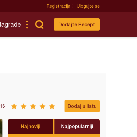
Registracija
Ulogujte se
Nagrade
Dodajte Recept
Dodaj u listu
16
Najnoviji
Najpopularniji