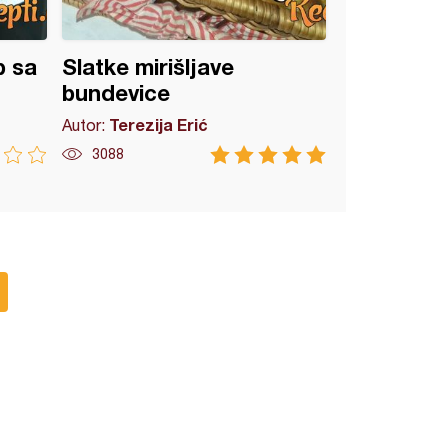
b sa
Slatke mirišljave
bundevice
Terezija Erić
Autor:
3088