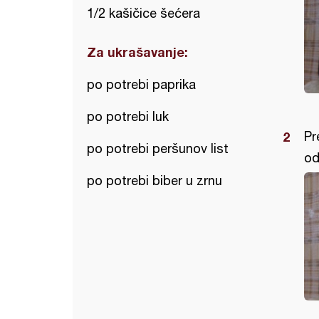
1/2 kašičice šećera
Za ukrašavanje:
po potrebi paprika
po potrebi luk
Pr
po potrebi peršunov list
od
po potrebi biber u zrnu