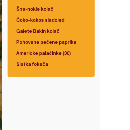
Šne-nokle kolač
Čoko-kokos sladoled
Galete Bakin kolač
Pohovane pečene paprike
Americke palačinke (30)
Slatka fokača