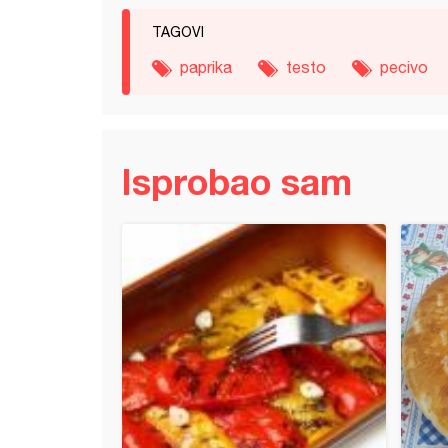
TAGOVI
paprika
testo
pecivo
Isprobao sam
na parčad i Pletenica sa čokoladom