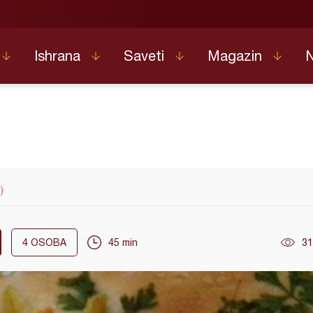
Ishrana
Saveti
Magazin
)
4
OSOBA
45 min
31