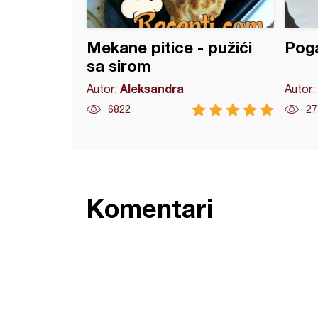
Mekane pitice - pužići
Poga
sa sirom
Aleksandra
Autor:
Autor:
6822
27
Komentari