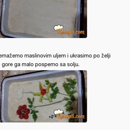
emažemo maslinovim uljem i ukrasimo po želji
 gore ga malo pospemo sa solju.