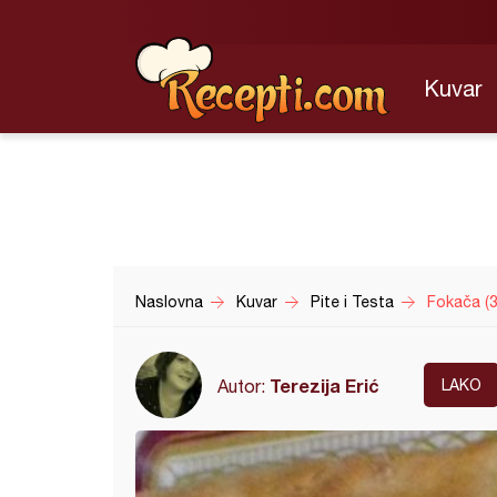
Kuvar
Naslovna
Kuvar
Pite i Testa
Fokača (3
Terezija Erić
Autor:
LAKO