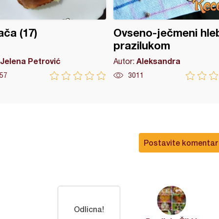
ča (17)
Ovseno-ječmeni hle
prazilukom
Jelena Petrović
Aleksandra
Autor:
57
3011
Postavite komentar
Odlicna!