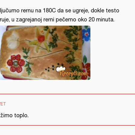
ljučumo rernu na 180C da se ugreje, dokle testo
ruje, u zagrejanoj rerni pečemo oko 20 minuta.
VET
užimo toplo.