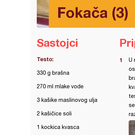
Fokača (3)
Sastojci
Pr
Testo:
U 
os
330 g brašna
br
270 ml mlake vode
kv
te
3 kašike maslinovog ulja
se
2 kašičice soli
ra
1 kockica kvasca