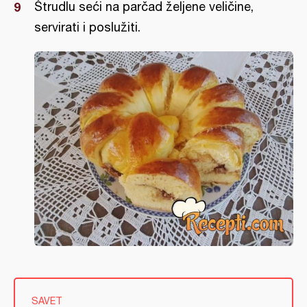
Štrudlu seći na parčad željene veličine,
servirati i poslužiti.
SAVET