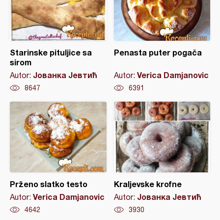
Starinske pituljice sa
Penasta puter pogača
sirom
Јованка Јевтић
Verica Damjanovic
Autor:
Autor:
8647
6391
Prženo slatko testo
Kraljevske krofne
Verica Damjanovic
Јованка Јевтић
Autor:
Autor:
4642
3930