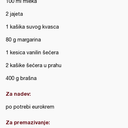
100 ml mleka
2 jajeta
1 kašika suvog kvasca
80 g margarina
1 kesica vanilin šećera
2 kašike šećera u prahu
400 g brašna
Za nadev:
po potrebi eurokrem
Za premazivanje: