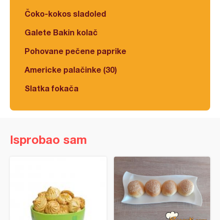
Čoko-kokos sladoled
Galete Bakin kolač
Pohovane pečene paprike
Americke palačinke (30)
Slatka fokača
Isprobao sam