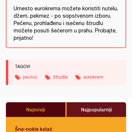
Umesto eurokrema možete koristiti nutelu,
džem, pekmez - po sopstvenom izboru.
Pečenu, prohlađenu i isečenu štrudlu
možete posuti šećerom u prahu. Probajte,
prijatno!
TAGOVI
pecivo
štrudla
eurokrem
Najnoviji
Najpopularniji
Šne-nokle kolač