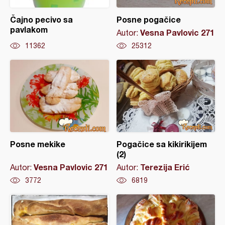
Čajno pecivo sa
Posne pogačice
pavlakom
Vesna Pavlovic 271
Autor:
11362
25312
Posne mekike
Pogačice sa kikirikijem
(2)
Vesna Pavlovic 271
Terezija Erić
Autor:
Autor:
3772
6819