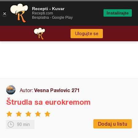
Recepti - Kuvar
Instalirajte
Recepti.com
Besplatna - Google Play
Ulogujte se
Vesna Pavlovic 271
Autor:
Štrudla sa eurokremom
Dodaj u listu
90 min