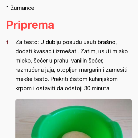
1 žumance
Priprema
Za testo: U dublju posudu usuti brašno,
dodati kvasac i izmešati. Zatim, usuti mlako
mleko, šećer u prahu, vanilin šećer,
razmućena jaja, otopljen margarin i zamesiti
mekše testo. Prekriti čistom kuhinjskom
krpom i ostaviti da odstoji 30 minuta.