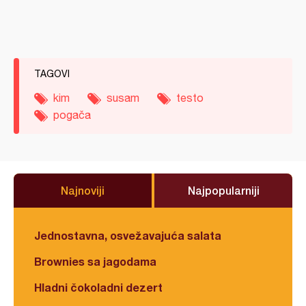
TAGOVI
kim
susam
testo
pogača
Najnoviji
Najpopularniji
Jednostavna, osvežavajuća salata
Brownies sa jagodama
Hladni čokoladni dezert