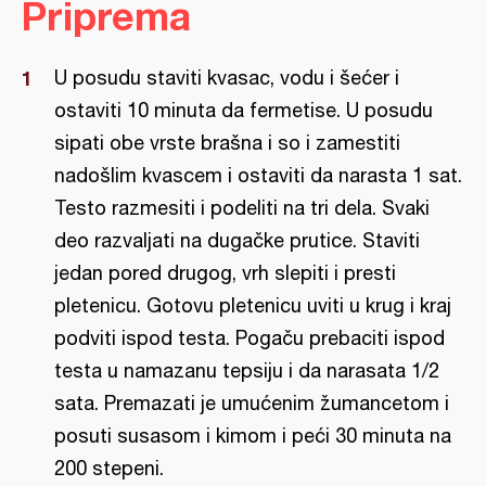
Priprema
U posudu staviti kvasac, vodu i šećer i
ostaviti 10 minuta da fermetise. U posudu
sipati obe vrste brašna i so i zamestiti
nadošlim kvascem i ostaviti da narasta 1 sat.
Testo razmesiti i podeliti na tri dela. Svaki
deo razvaljati na dugačke prutice. Staviti
jedan pored drugog, vrh slepiti i presti
pletenicu. Gotovu pletenicu uviti u krug i kraj
podviti ispod testa. Pogaču prebaciti ispod
testa u namazanu tepsiju i da narasata 1/2
sata. Premazati je umućenim žumancetom i
posuti susasom i kimom i peći 30 minuta na
200 stepeni.