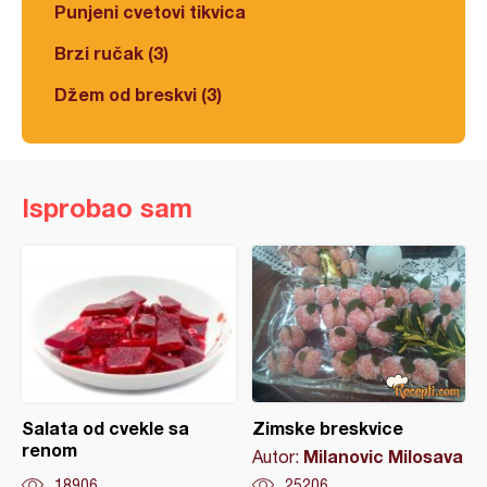
Punjeni cvetovi tikvica
Brzi ručak (3)
Džem od breskvi (3)
Isprobao sam
Salata od cvekle sa
Zimske breskvice
renom
Milanovic Milosava
Autor:
18906
25206