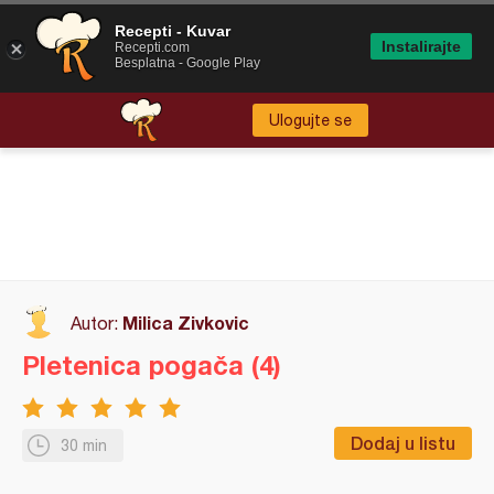
Recepti - Kuvar
Instalirajte
Recepti.com
Besplatna - Google Play
Ulogujte se
Milica Zivkovic
Autor:
Pletenica pogača (4)
Dodaj u listu
30 min