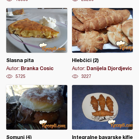
Slasna pita
Hlebčići (2)
Branka Cosic
Danijela Djordjevic
Autor:
Autor:
5725
3227
Somuni (4)
Integralne bavarske kifle