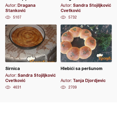
Dragana
Sandra Stojiljković
Autor:
Autor:
Stanković
Cvetković
5107
5732
Sirnica
Hlebići sa peršunom
Sandra Stojiljković
Autor:
Cvetković
Tanja Djordjevic
Autor:
4631
2709