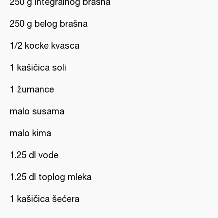
250 g integralnog brašna
250 g belog brašna
1/2 kocke kvasca
1 kašičica soli
1 žumance
malo susama
malo kima
1.25 dl vode
1.25 dl toplog mleka
1 kašičica šećera