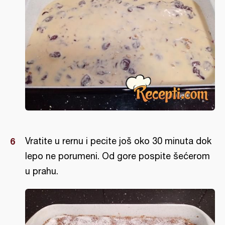
Vratite u rernu i pecite još oko 30 minuta dok
lepo ne porumeni. Od gore pospite šećerom
u prahu.