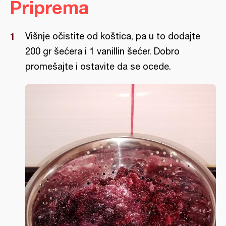
Priprema
Višnje očistite od koštica, pa u to dodajte
200 gr šećera i 1 vanillin šećer. Dobro
promešajte i ostavite da se ocede.