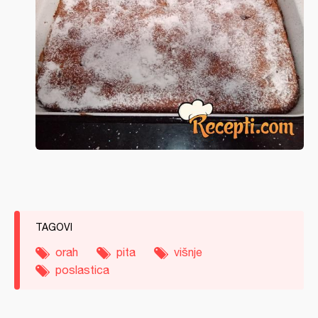
TAGOVI
orah
pita
višnje
poslastica