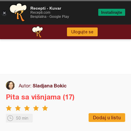
Recepti - Kuvar
Instalirajte
Recepti.com
Besplatna - Google Play
Ulogujte se
Sladjana Bokic
Autor:
Pita sa višnjama (17)
Dodaj u listu
50 min