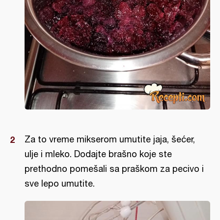
Za to vreme mikserom umutite jaja, šećer,
ulje i mleko. Dodajte brašno koje ste
prethodno pomešali sa praškom za pecivo i
sve lepo umutite.