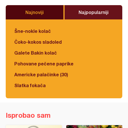
Najnoviji
Najpopularniji
Šne-nokle kolač
Čoko-kokos sladoled
Galete Bakin kolač
Pohovane pečene paprike
Americke palačinke (30)
Slatka fokača
Isprobao sam