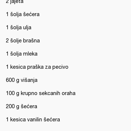
2 jajeta
1 šolja šećera
1 šolja ulja
2 šolje brašna
1 šolja mleka
1 kesica praška za pecivo
600 g višanja
100 g krupno sekcanih oraha
200 g šećera
1 kesica vanilin šećera