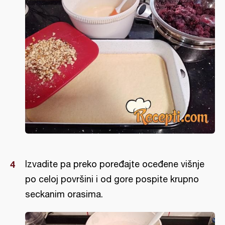
Izvadite pa preko poređajte oceđene višnje
po celoj površini i od gore pospite krupno
seckanim orasima.