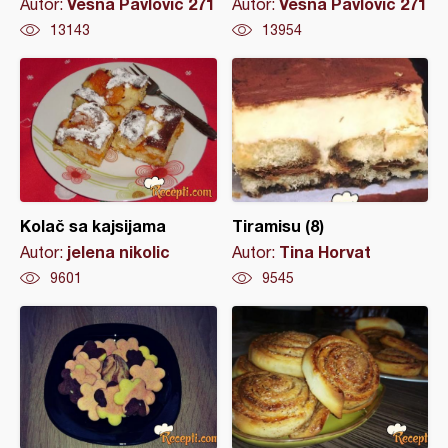
Vesna Pavlovic 271
Vesna Pavlovic 271
Autor:
Autor:
13143
13954
Kolač sa kajsijama
Tiramisu (8)
jelena nikolic
Tina Horvat
Autor:
Autor:
9601
9545