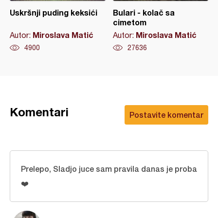
Uskršnji puding keksići
Bulari - kolač sa
cimetom
Miroslava Matić
Miroslava Matić
Autor:
Autor:
4900
27636
Komentari
Postavite komentar
Prelepo, Sladjo juce sam pravila danas je proba
❤️