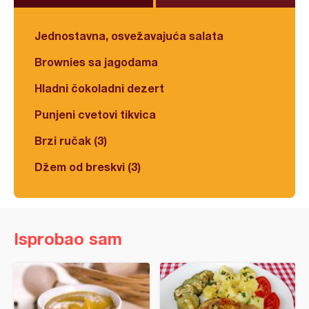
Jednostavna, osvežavajuća salata
Brownies sa jagodama
Hladni čokoladni dezert
Punjeni cvetovi tikvica
Brzi ručak (3)
Džem od breskvi (3)
Isprobao sam