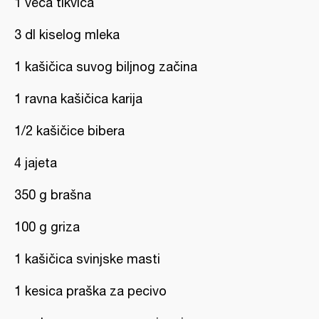
1 veća tikvica
3 dl kiselog mleka
1 kašičica suvog biljnog začina
1 ravna kašičica karija
1/2 kašičice bibera
4 jajeta
350 g brašna
100 g griza
1 kašičica svinjske masti
1 kesica praška za pecivo