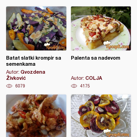
Batat slatki krompir sa
Palenta sa nadevom
semenkama
Gvozdena
Autor:
Živković
COLJA
Autor:
6079
4175