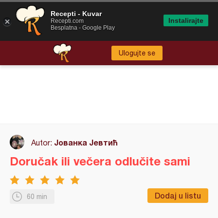
Recepti - Kuvar
Instalirajte
Recepti.com
Besplatna - Google Play
Ulogujte se
Јованка Јевтић
Autor:
Doručak ili večera odlučite sami
Dodaj u listu
60 min