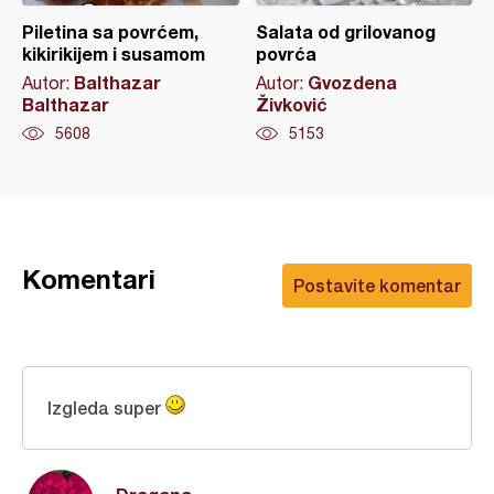
Piletina sa povrćem,
Salata od grilovanog
kikirikijem i susamom
povrća
Balthazar
Gvozdena
Autor:
Autor:
Balthazar
Živković
5608
5153
Komentari
Postavite komentar
Izgleda super