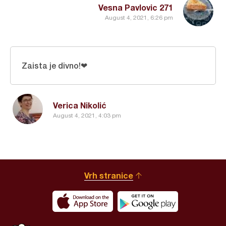
Vesna Pavlovic 271
August 4, 2021, 6:26 pm
Zaista je divno!❤
Verica Nikolić
August 4, 2021, 4:03 pm
Vrh stranice