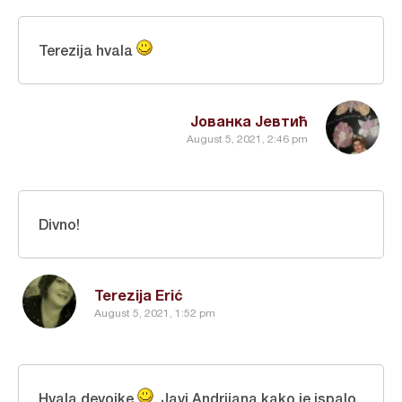
Terezija hvala
Јованка Јевтић
August 5, 2021, 2:46 pm
Divno!
Terezija Erić
August 5, 2021, 1:52 pm
Hvala devojke
. Javi Andrijana kako je ispalo.