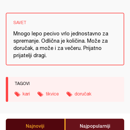
SAVET
Mnogo lepo pecivo vrlo jednostavno za
spremanje. Odlična je količina. Može za
doručak, a može i za večeru. Prijatno
prijatelji dragi.
TAGOVI
kari
tikvice
doručak
Najnoviji
Najpopularniji