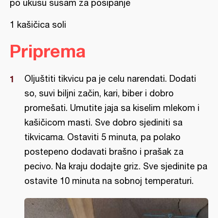
po ukusu susam za posipanje
1 kašičica soli
Priprema
Oljuštiti tikvicu pa je celu narendati. Dodati
so, suvi biljni začin, kari, biber i dobro
promešati. Umutite jaja sa kiselim mlekom i
kašičicom masti. Sve dobro sjediniti sa
tikvicama. Ostaviti 5 minuta, pa polako
postepeno dodavati brašno i prašak za
pecivo. Na kraju dodajte griz. Sve sjedinite pa
ostavite 10 minuta na sobnoj temperaturi.