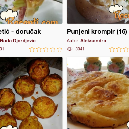
tić - doručak
Punjeni krompir (16)
Nada Djordjevic
Aleksandra
Autor:
31
3041