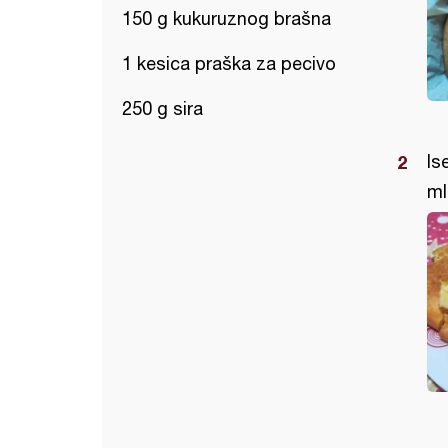
150 g kukuruznog brašna
1 kesica praška za pecivo
250 g sira
Is
ml