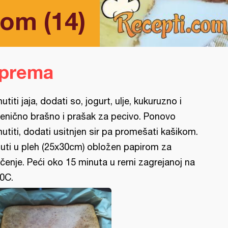
rom (14)
iprema
utiti jaja, dodati so, jogurt, ulje, kukuruzno i
enično brašno i prašak za pecivo. Ponovo
utiti, dodati usitnjen sir pa promešati kašikom.
uti u pleh (25x30cm) obložen papirom za
čenje. Peći oko 15 minuta u rerni zagrejanoj na
0C.