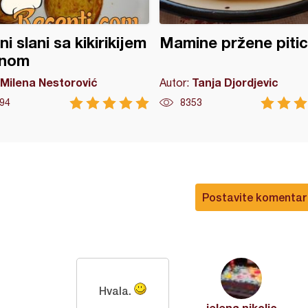
ni slani sa kikirikijem
Mamine pržene piti
jnom
Milena Nestorović
Tanja Djordjevic
Autor:
94
8353
Postavite komentar
Hvala.
jelena nikolic