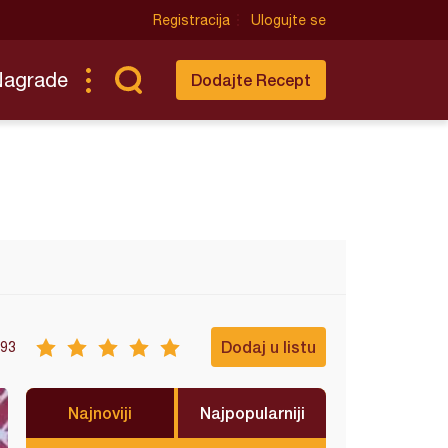
Registracija
Ulogujte se
Nagrade
Dodajte Recept
Dodaj u listu
93
Najnoviji
Najpopularniji