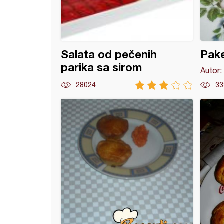
Salata od pečenih
Pake
parika sa sirom
Autor:
28024
33
ne pohovane tikvice