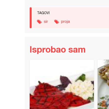
TAGOVI
sir
proja
Isprobao sam
sa blitvom (4)