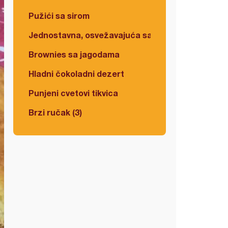
Pužići sa sirom
Jednostavna, osvežavajuća salata
Brownies sa jagodama
Hladni čokoladni dezert
Punjeni cvetovi tikvica
Brzi ručak (3)