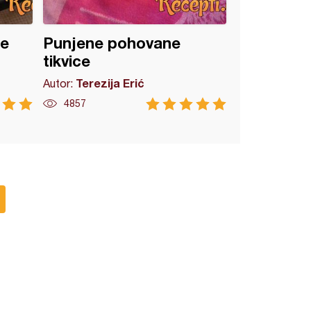
ce
Punjene pohovane
tikvice
Terezija Erić
Autor:
4857