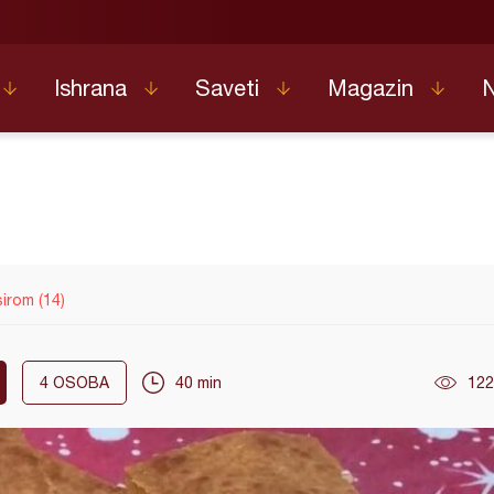
Ishrana
Saveti
Magazin
sirom (14)
4
OSOBA
40 min
122