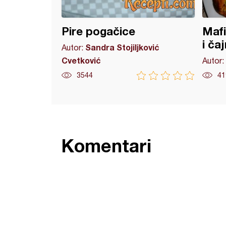
Pire pogačice
Mafi
i ča
Sandra Stojiljković
Autor:
Cvetković
Autor:
3544
41
Komentari