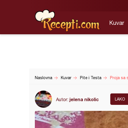
Kuvar
Naslovna
Kuvar
Pite i Testa
Proja sa 
jelena nikolic
Autor:
LAKO