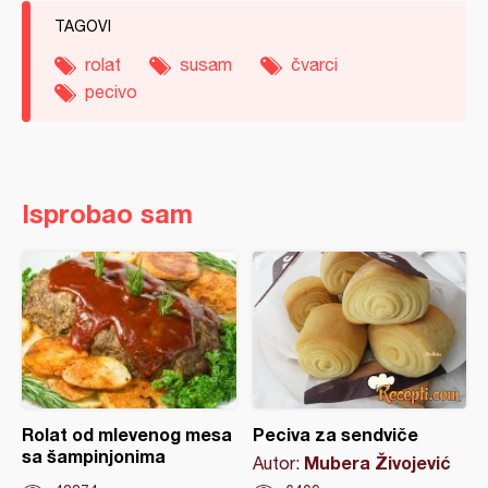
TAGOVI
rolat
susam
čvarci
pecivo
Isprobao sam
Rolat od mlevenog mesa
Peciva za sendviče
sa šampinjonima
Mubera Živojević
Autor: