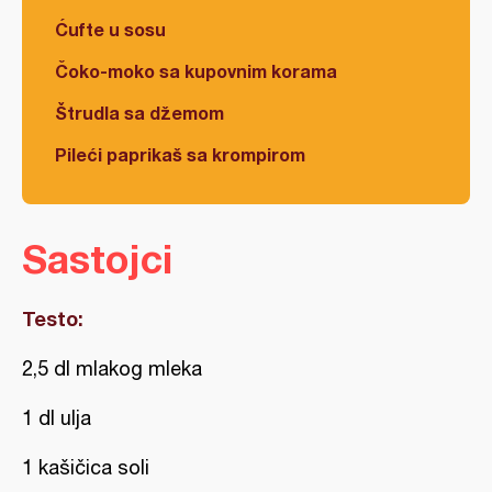
Ćufte u sosu
Čoko-moko sa kupovnim korama
Štrudla sa džemom
Pileći paprikaš sa krompirom
Sastojci
Testo:
2,5 dl mlakog mleka
1 dl ulja
1 kašičica soli