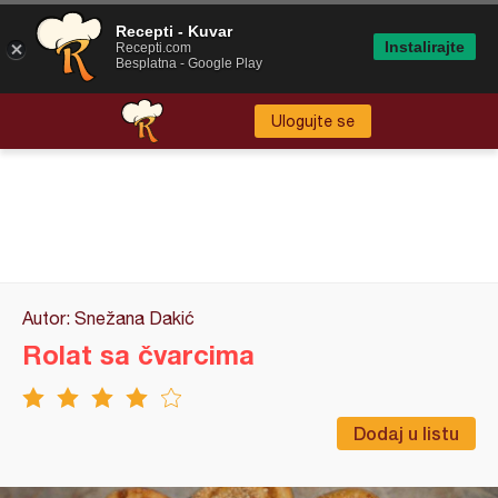
Recepti - Kuvar
Instalirajte
Recepti.com
Besplatna - Google Play
Ulogujte se
Autor: Snežana Dakić
Rolat sa čvarcima
Dodaj u listu