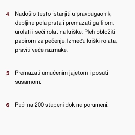
Nadošlo testo istanjiti u pravougaonik,
debljine pola prsta i premazati ga filom,
urolati i seći rolat na kriške. Pleh obložiti
papirom za pečenje. Između kriški rolata,
praviti veće razmake.
Premazati umućenim jajetom i posuti
susamom.
Peći na 200 stepeni dok ne porumeni.