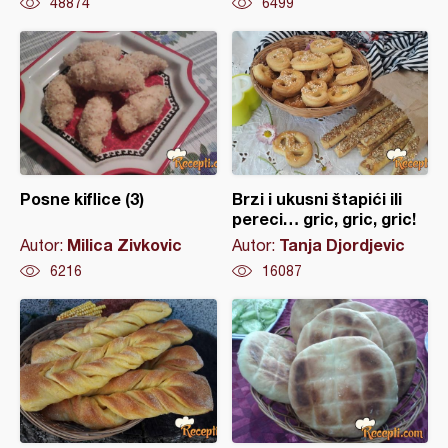
48874
6499
Posne kiflice (3)
Brzi i ukusni štapići ili
pereci… gric, gric, gric!
Milica Zivkovic
Tanja Djordjevic
Autor:
Autor:
6216
16087