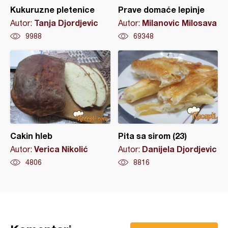
Kukuruzne pletenice
Prave domaće lepinje
Tanja Djordjevic
Milanovic Milosava
Autor:
Autor:
9988
69348
Cakin hleb
Pita sa sirom (23)
Verica Nikolić
Danijela Djordjevic
Autor:
Autor:
4806
8816