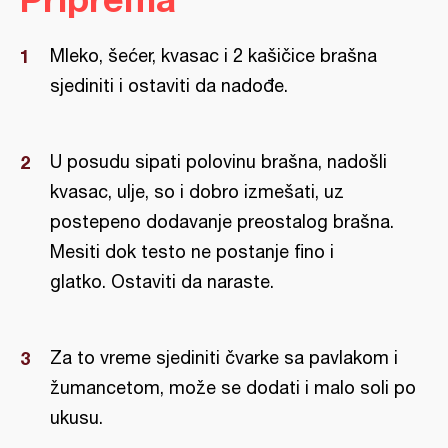
Mleko, šećer, kvasac i 2 kašičice brašna
sjediniti i ostaviti da nadođe.
U posudu sipati polovinu brašna, nadošli
kvasac, ulje, so i dobro izmešati, uz
postepeno dodavanje preostalog brašna.
Mesiti dok testo ne postanje fino i
glatko. Ostaviti da naraste.
Za to vreme sjediniti čvarke sa pavlakom i
žumancetom, može se dodati i malo soli po
ukusu.