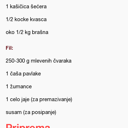
1 kašičica šećera
1/2 kocke kvasca
oko 1/2 kg brašna
Fil:
250-300 g mlevenih čvaraka
1 čaša pavlake
1 žumance
1 celo jaje (za premazivanje)
susam (za posipanje)
Priprema