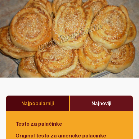
Najpopularniji
Najnoviji
Testo za palačinke
Original testo za američke palačinke