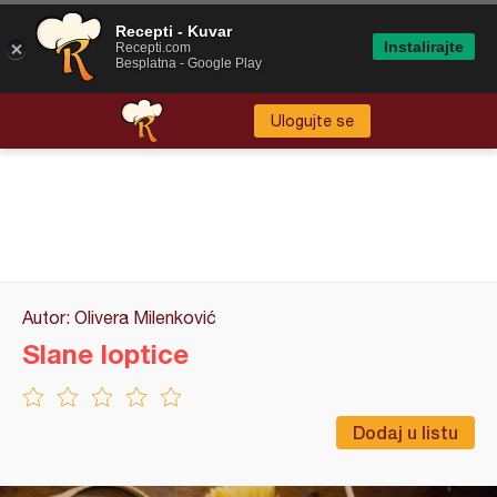
Recepti - Kuvar
Instalirajte
Recepti.com
Besplatna - Google Play
Ulogujte se
Autor: Olivera Milenković
Slane loptice
Dodaj u listu