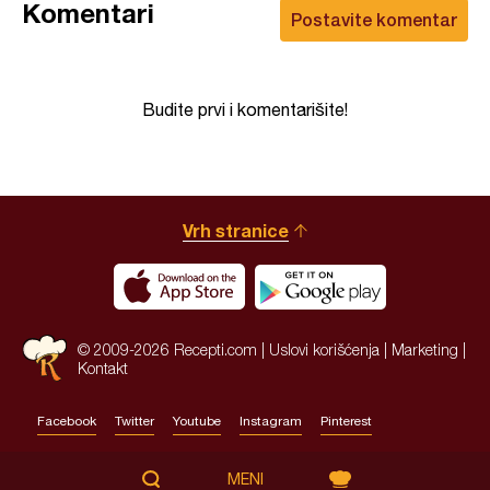
Komentari
Postavite komentar
Budite prvi i komentarišite!
Vrh stranice
© 2009-2026 Recepti.com |
Uslovi korišćenja
|
Marketing
|
Kontakt
Facebook
Twitter
Youtube
Instagram
Pinterest
Site by:
HALO