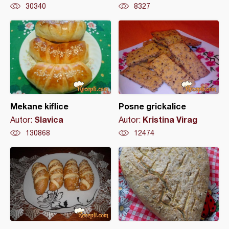
30340
8327
Mekane kiflice
Posne grickalice
Slavica
Kristina Virag
Autor:
Autor:
130868
12474