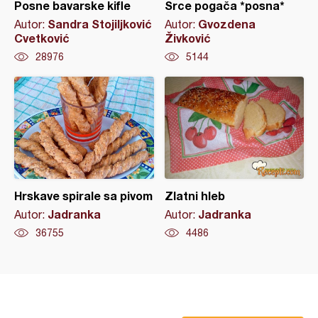
Posne bavarske kifle
Srce pogača *posna*
Sandra Stojiljković
Gvozdena
Autor:
Autor:
Cvetković
Živković
28976
5144
Hrskave spirale sa pivom
Zlatni hleb
Jadranka
Jadranka
Autor:
Autor:
36755
4486