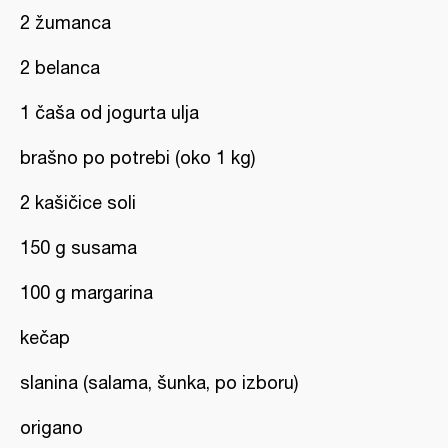
2 žumanca
2 belanca
1 čaša od jogurta ulja
brašno po potrebi (oko 1 kg)
2 kašičice soli
150 g susama
100 g margarina
kečap
slanina (salama, šunka, po izboru)
origano