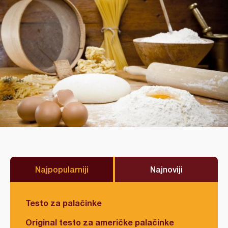
Najpopularniji
Najnoviji
Testo za palačinke
Original testo za američke palačinke