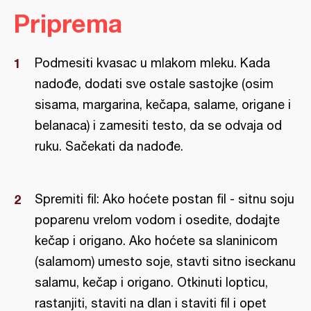
Priprema
Podmesiti kvasac u mlakom mleku. Kada
nadođe, dodati sve ostale sastojke (osim
sisama, margarina, kečapa, salame, origane i
belanaca) i zamesiti testo, da se odvaja od
ruku. Sačekati da nadođe.
Spremiti fil: Ako hoćete postan fil - sitnu soju
poparenu vrelom vodom i osedite, dodajte
kečap i origano. Ako hoćete sa slaninicom
(salamom) umesto soje, stavti sitno iseckanu
salamu, kečap i origano. Otkinuti lopticu,
rastanjiti, staviti na dlan i staviti fil i opet