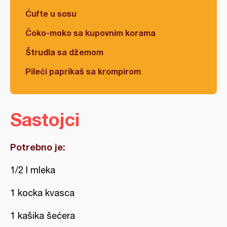
Ćufte u sosu
Čoko-moko sa kupovnim korama
Štrudla sa džemom
Pileći paprikaš sa krompirom
Sastojci
Potrebno je:
1/2 l mleka
1 kocka kvasca
1 kašika šećera