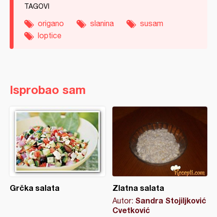
TAGOVI
origano
slanina
susam
loptice
Isprobao sam
Grčka salata
Zlatna salata
Sandra Stojiljković
Autor:
Cvetković