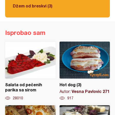
Džem od breskvi (3)
Isprobao sam
Salata od pečenih
Hot dog (3)
parika sa sirom
Vesna Pavlovic 271
Autor:
28010
917