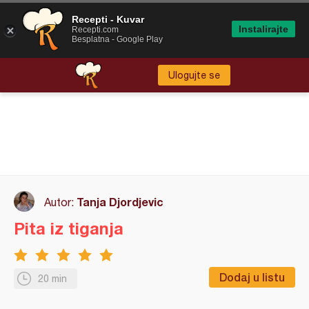
Recepti - Kuvar
Instalirajte
Recepti.com
Besplatna - Google Play
Ulogujte se
Tanja Djordjevic
Autor:
Pita iz tiganja
Dodaj u listu
20 min