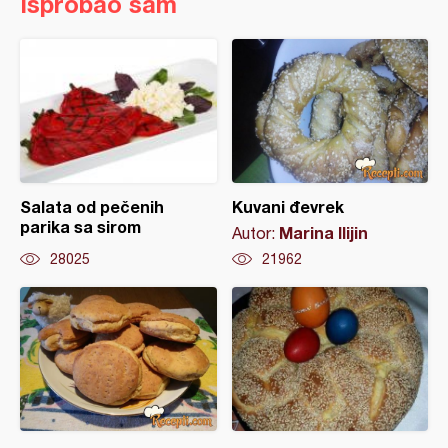
Isprobao sam
Salata od pečenih
Kuvani đevrek
parika sa sirom
Marina Ilijin
Autor:
28025
21962