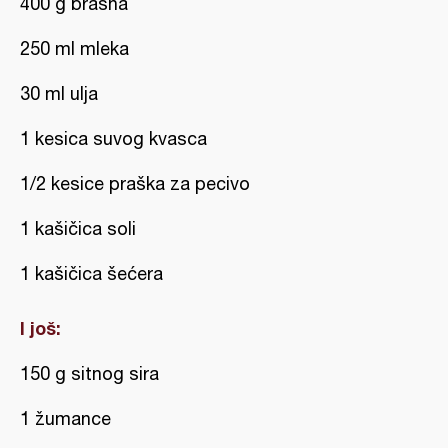
400 g brašna
250 ml mleka
30 ml ulja
1 kesica suvog kvasca
1/2 kesice praška za pecivo
1 kašičica soli
1 kašičica šećera
I još:
150 g sitnog sira
1 žumance