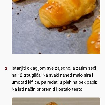
Istanjiti oklagijom sve zajedno, a zatim seći
na 12 trouglića. Na svaki naneti malo sira i
umotati kiflice, pa ređati u pleh na pek papir.
Na isti način pripremiti i ostalo testo.