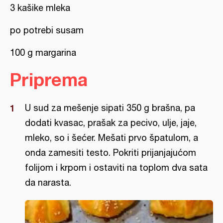
3 kašike mleka
po potrebi susam
100 g margarina
Priprema
U sud za mešenje sipati 350 g brašna, pa
dodati kvasac, prašak za pecivo, ulje, jaje,
mleko, so i šećer. Mešati prvo špatulom, a
onda zamesiti testo. Pokriti prijanjajućom
folijom i krpom i ostaviti na toplom dva sata
da narasta.