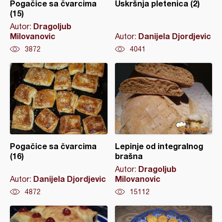
Pogačice sa čvarcima
Uskršnja pletenica (2)
(15)
Dragoljub
Autor:
Milovanovic
Danijela Djordjevic
Autor:
3872
4041
Pogačice sa čvarcima
Lepinje od integralnog
(16)
brašna
Dragoljub
Autor:
Danijela Djordjevic
Milovanovic
Autor:
4872
15112