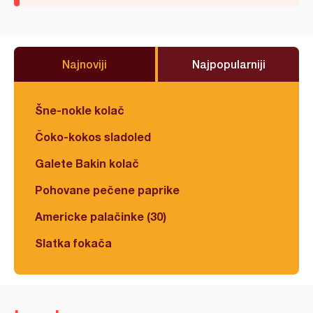
Najnoviji
Najpopularniji
Šne-nokle kolač
Čoko-kokos sladoled
Galete Bakin kolač
Pohovane pečene paprike
Americke palačinke (30)
Slatka fokača