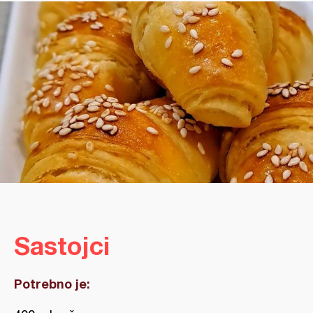
Sastojci
Potrebno je: