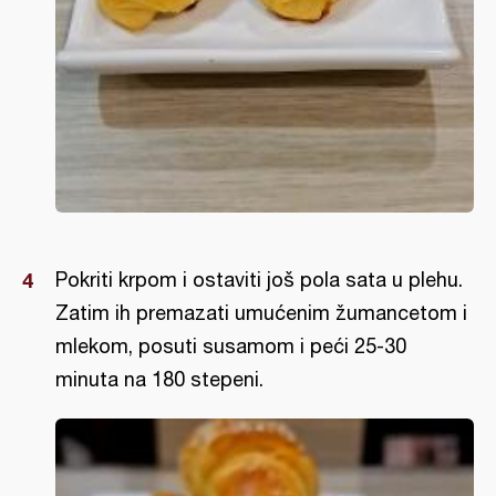
Pokriti krpom i ostaviti još pola sata u plehu.
Zatim ih premazati umućenim žumancetom i
mlekom, posuti susamom i peći 25-30
minuta na 180 stepeni.