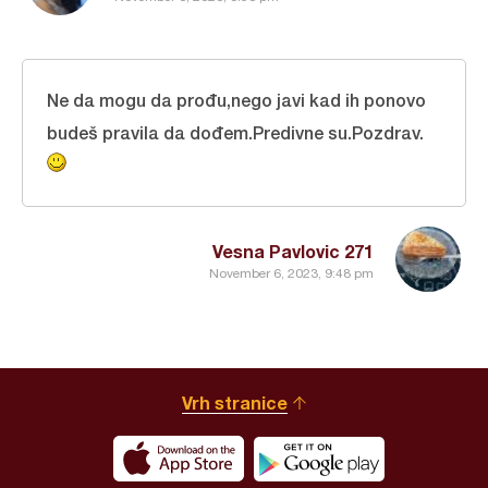
Ne da mogu da prođu,nego javi kad ih ponovo
budeš pravila da dođem.Predivne su.Pozdrav.
Vesna Pavlovic 271
November 6, 2023, 9:48 pm
Vrh stranice