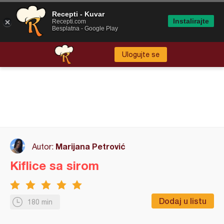
Recepti - Kuvar
Instalirajte
Recepti.com
Besplatna - Google Play
Ulogujte se
Marijana Petrović
Autor:
Kiflice sa sirom
Dodaj u listu
180 min