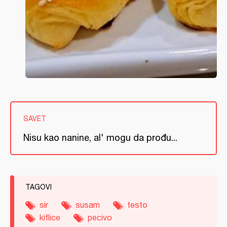
SAVET
Nisu kao nanine, al' mogu da prođu...
TAGOVI
sir
susam
testo
kiflice
pecivo