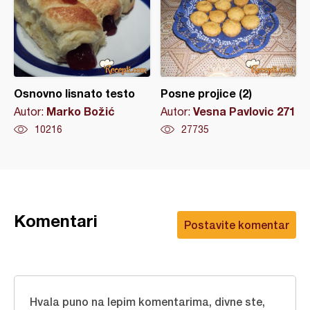
Osnovno lisnato testo
Posne projice (2)
Marko Božić
Vesna Pavlovic 271
Autor:
Autor:
10216
27735
Komentari
Postavite komentar
Hvala puno na lepim komentarima, divne ste,