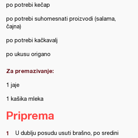
po potrebi kečap
po potrebi suhomesnati proizvodi (salama,
čajna)
po potrebi kačkavalj
po ukusu origano
Za premazivanje:
1 jaje
1 kašika mleka
Priprema
U dublju posudu usuti brašno, po sredini