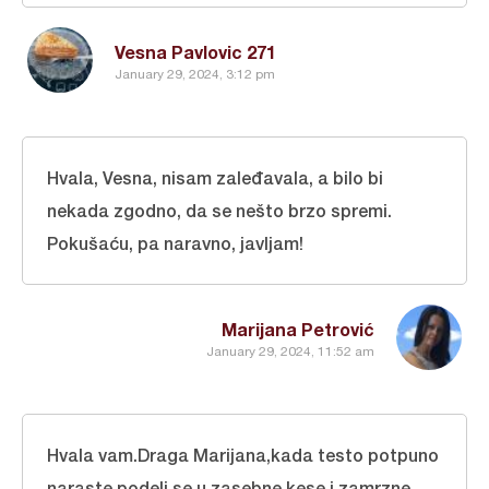
Vesna Pavlovic 271
January 29, 2024, 3:12 pm
Hvala, Vesna, nisam zaleđavala, a bilo bi
nekada zgodno, da se nešto brzo spremi.
Pokušaću, pa naravno, javljam!
Marijana Petrović
January 29, 2024, 11:52 am
Hvala vam.Draga Marijana,kada testo potpuno
naraste podeli se u zasebne kese i zamrzne