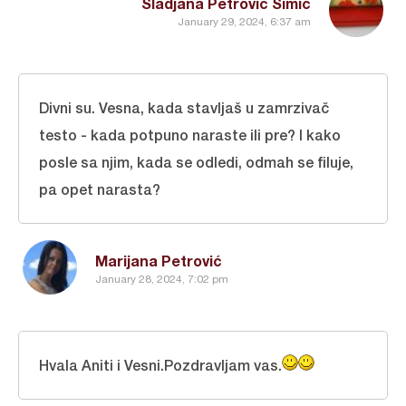
Sladjana Petrovic Simic
January 29, 2024, 6:37 am
Divni su. Vesna, kada stavljaš u zamrzivač
testo - kada potpuno naraste ili pre? I kako
posle sa njim, kada se odledi, odmah se filuje,
pa opet narasta?
Marijana Petrović
January 28, 2024, 7:02 pm
Hvala Aniti i Vesni.Pozdravljam vas.