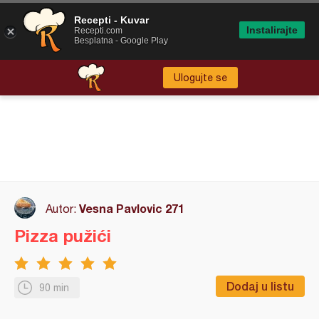
Recepti - Kuvar
Instalirajte
Recepti.com
Besplatna - Google Play
Ulogujte se
Vesna Pavlovic 271
Autor:
Pizza pužići
Dodaj u listu
90 min