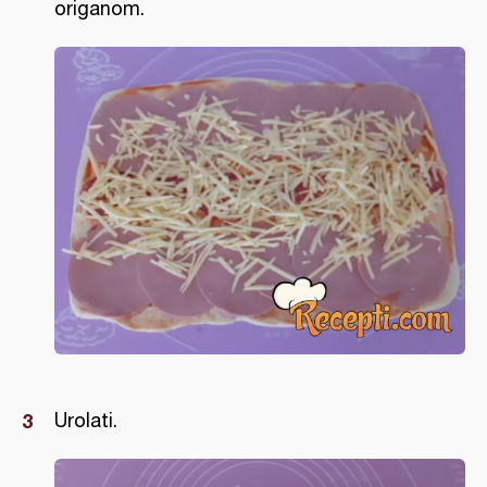
origanom.
Urolati.