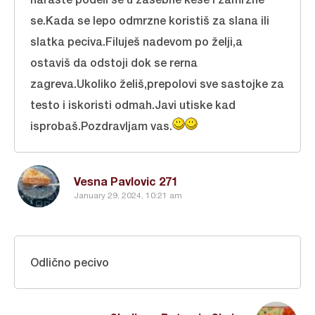
se.Kada se lepo odmrzne koristiš za slana ili
slatka peciva.Filuješ nadevom po želji,a
ostaviš da odstoji dok se rerna
zagreva.Ukoliko želiš,prepolovi sve sastojke za
testo i iskoristi odmah.Javi utiske kad
isprobaš.Pozdravljam vas.
Vesna Pavlovic 271
January 29, 2024, 10:21 am
Odlično pecivo