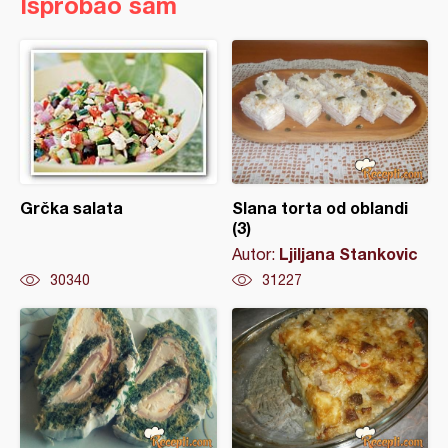
Isprobao sam
Grčka salata
Slana torta od oblandi
(3)
Ljiljana Stankovic
Autor:
30340
31227