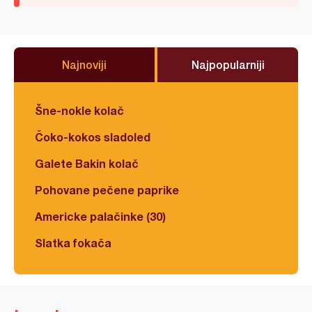
Najnoviji
Najpopularniji
Šne-nokle kolač
Čoko-kokos sladoled
Galete Bakin kolač
Pohovane pečene paprike
Americke palačinke (30)
Slatka fokača