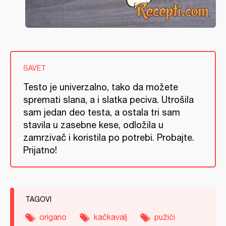
SAVET
Testo je univerzalno, tako da možete
spremati slana, a i slatka peciva. Utrošila
sam jedan deo testa, a ostala tri sam
stavila u zasebne kese, odložila u
zamrzivač i koristila po potrebi. Probajte.
Prijatno!
TAGOVI
origano
kačkavalj
pužići