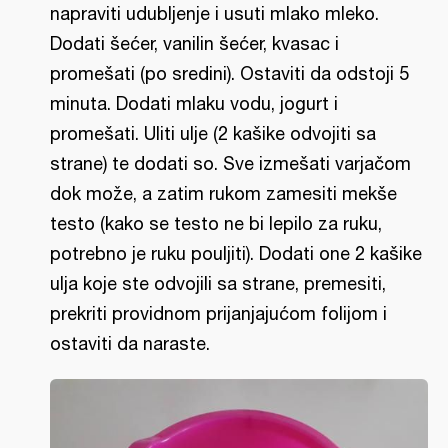
napraviti udubljenje i usuti mlako mleko.
Dodati šećer, vanilin šećer, kvasac i
promešati (po sredini). Ostaviti da odstoji 5
minuta. Dodati mlaku vodu, jogurt i
promešati. Uliti ulje (2 kašike odvojiti sa
strane) te dodati so. Sve izmešati varjačom
dok može, a zatim rukom zamesiti mekše
testo (kako se testo ne bi lepilo za ruku,
potrebno je ruku pouljiti). Dodati one 2 kašike
ulja koje ste odvojili sa strane, premesiti,
prekriti providnom prijanjajućom folijom i
ostaviti da naraste.