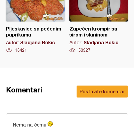
Pljeskavice sa pečenim
Zapečen krompir sa
paprikama
sirom i slaninom
Sladjana Bokic
Sladjana Bokic
Autor:
Autor:
16421
50327
Komentari
Postavite komentar
Nema na čemu.