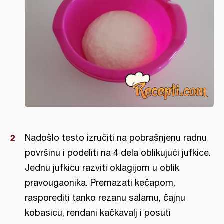
Nadošlo testo izručiti na pobrašnjenu radnu
površinu i podeliti na 4 dela oblikujući jufkice.
Jednu jufkicu razviti oklagijom u oblik
pravougaonika. Premazati kečapom,
rasporediti tanko rezanu salamu, čajnu
kobasicu, rendani kačkavalj i posuti