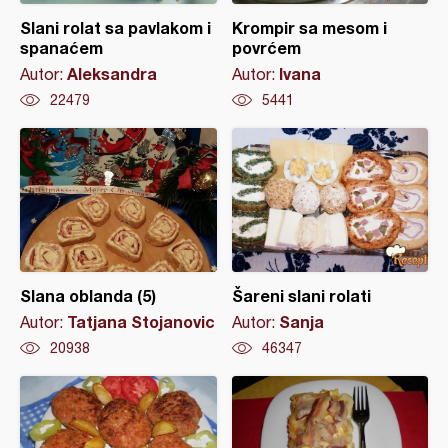
Slani rolat sa pavlakom i
Krompir sa mesom i
spanaćem
povrćem
Aleksandra
Ivana
Autor:
Autor:
22479
5441
Slana oblanda (5)
Šareni slani rolati
Tatjana Stojanovic
Sanja
Autor:
Autor:
20938
46347