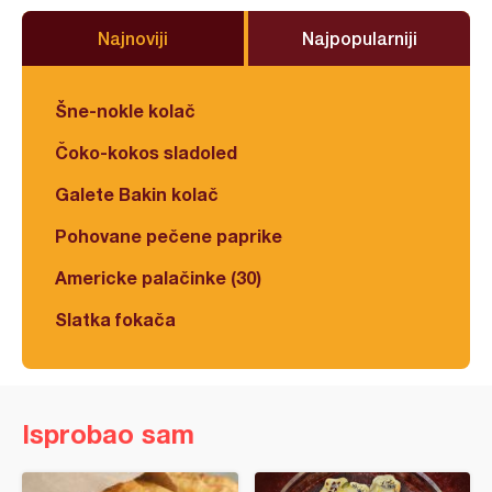
Najnoviji
Najpopularniji
Šne-nokle kolač
Čoko-kokos sladoled
Galete Bakin kolač
Pohovane pečene paprike
Americke palačinke (30)
Slatka fokača
Isprobao sam