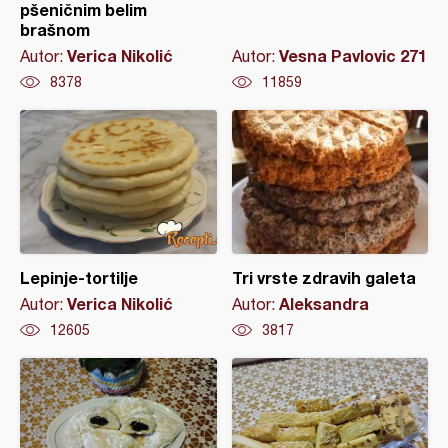
pšeničnim belim
brašnom
Verica Nikolić
Vesna Pavlovic 271
Autor:
Autor:
8378
11859
Lepinje-tortilje
Tri vrste zdravih galeta
Verica Nikolić
Aleksandra
Autor:
Autor:
12605
3817