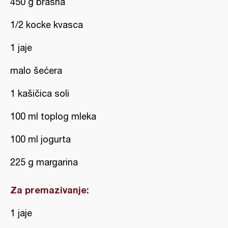
450 g brašna
1/2 kocke kvasca
1 jaje
malo šećera
1 kašičica soli
100 ml toplog mleka
100 ml jogurta
225 g margarina
Za premazivanje:
1 jaje