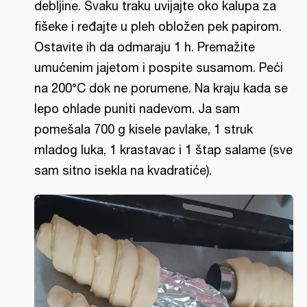
debljine. Svaku traku uvijajte oko kalupa za
fišeke i ređajte u pleh obložen pek papirom.
Ostavite ih da odmaraju 1 h. Premažite
umućenim jajetom i pospite susamom. Peći
na 200°C dok ne porumene. Na kraju kada se
lepo ohlade puniti nadevom. Ja sam
pomešala 700 g kisele pavlake, 1 struk
mladog luka, 1 krastavac i 1 štap salame (sve
sam sitno isekla na kvadratiće).