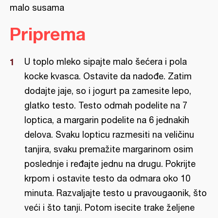
malo susama
Priprema
U toplo mleko sipajte malo šećera i pola
kocke kvasca. Ostavite da nadođe. Zatim
dodajte jaje, so i jogurt pa zamesite lepo,
glatko testo. Testo odmah podelite na 7
loptica, a margarin podelite na 6 jednakih
delova. Svaku lopticu razmesiti na veličinu
tanjira, svaku premažite margarinom osim
poslednje i ređajte jednu na drugu. Pokrijte
krpom i ostavite testo da odmara oko 10
minuta. Razvaljajte testo u pravougaonik, što
veći i što tanji. Potom isecite trake željene