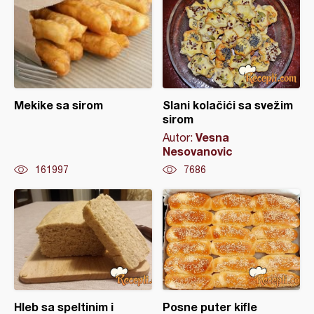
Mekike sa sirom
Slani kolačići sa svežim
sirom
Vesna
Autor:
Nesovanovic
161997
7686
Hleb sa speltinim i
Posne puter kifle