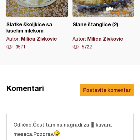
Slatke školjkice sa
Slane štanglice (2)
kiselim mlekom
Milica Zivkovic
Milica Zivkovic
Autor:
Autor:
3571
5722
Komentari
Postavite komentar
Odlično.Čestitam na nagradi za ||| kuvara
meseca.Pozdrav.