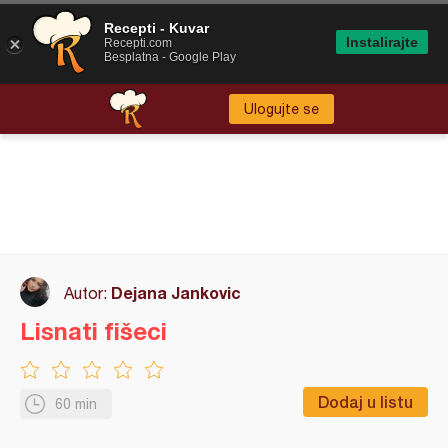
Recepti - Kuvar
Instalirajte
Recepti.com
Besplatna - Google Play
Ulogujte se
Dejana Jankovic
Autor:
Lisnati fišeci
Dodaj u listu
60 min