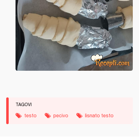
TAGOVI
testo
pecivo
lisnato testo