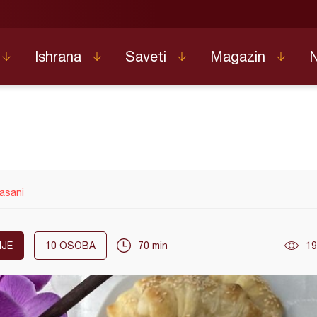
Ishrana
Saveti
Magazin
asani
JE
10
OSOBA
70 min
19