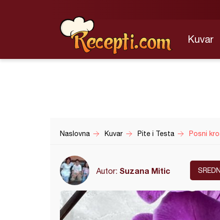
Kuvar
Naslovna
Kuvar
Pite i Testa
Posni kro
Suzana Mitic
Autor:
SREDN