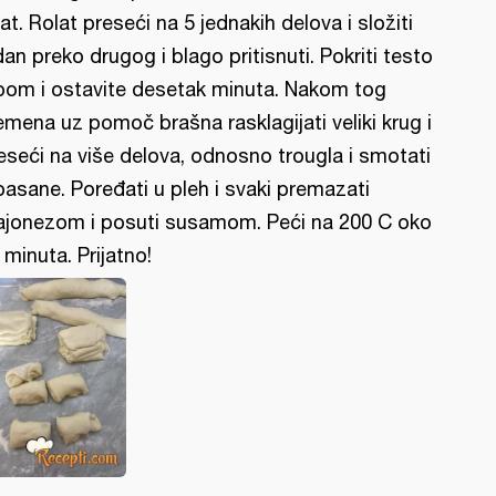
lat. Rolat preseći na 5 jednakih delova i složiti
dan preko drugog i blago pritisnuti. Pokriti testo
pom i ostavite desetak minuta. Nakom tog
emena uz pomoč brašna rasklagijati veliki krug i
eseći na više delova, odnosno trougla i smotati
oasane. Poređati u pleh i svaki premazati
jonezom i posuti susamom. Peći na 200 C oko
 minuta. Prijatno!