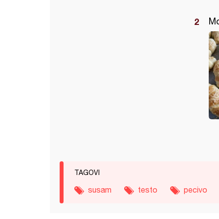
Mo
TAGOVI
susam
testo
pecivo