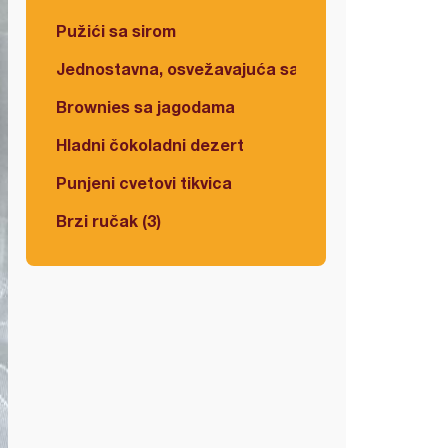
Pužići sa sirom
Jednostavna, osvežavajuća salata
Brownies sa jagodama
Hladni čokoladni dezert
Punjeni cvetovi tikvica
Brzi ručak (3)