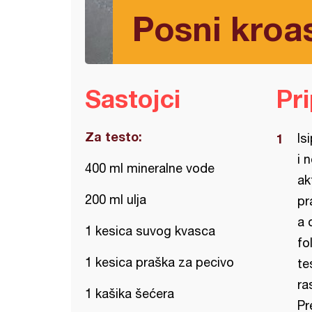
Posni kroa
Sastojci
Pr
Za testo:
Is
i 
400 ml mineralne vode
ak
200 ml ulja
pr
a 
1 kesica suvog kvasca
fo
1 kesica praška za pecivo
te
ra
1 kašika šećera
Pr