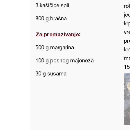
3 kašičice soli
ro
je
800 g brašna
kr
vr
Za premazivanje:
pr
500 g margarina
kr
ma
100 g posnog majoneza
15
30 g susama