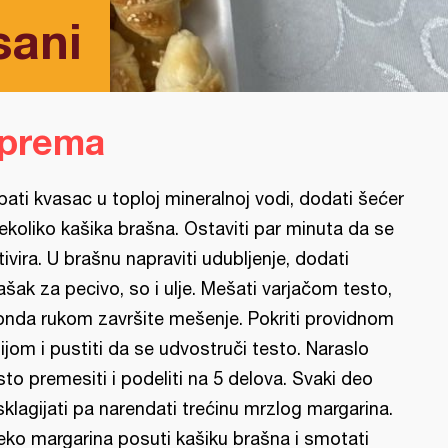
sani
iprema
ipati kvasac u toploj mineralnoj vodi, dodati šećer
nekoliko kašika brašna. Ostaviti par minuta da se
tivira. U brašnu napraviti udubljenje, dodati
ašak za pecivo, so i ulje. Mešati varjačom testo,
onda rukom završite mešenje. Pokriti providnom
lijom i pustiti da se udvostruči testo. Naraslo
sto premesiti i podeliti na 5 delova. Svaki deo
sklagijati pa narendati trećinu mrzlog margarina.
eko margarina posuti kašiku brašna i smotati