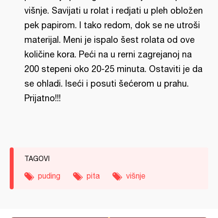
višnje. Savijati u rolat i redjati u pleh obložen
pek papirom. I tako redom, dok se ne utroši
materijal. Meni je ispalo šest rolata od ove
količine kora. Peći na u rerni zagrejanoj na
200 stepeni oko 20-25 minuta. Ostaviti je da
se ohladi. Iseći i posuti šećerom u prahu.
Prijatno!!!
TAGOVI
puding
pita
višnje