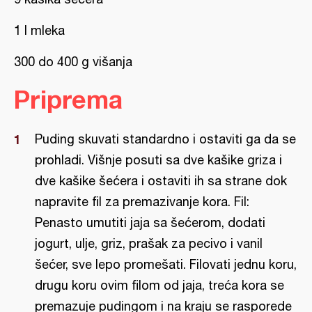
1 l mleka
300 do 400 g višanja
Priprema
Puding skuvati standardno i ostaviti ga da se
prohladi. Višnje posuti sa dve kašike griza i
dve kašike šećera i ostaviti ih sa strane dok
napravite fil za premazivanje kora. Fil:
Penasto umutiti jaja sa šećerom, dodati
jogurt, ulje, griz, prašak za pecivo i vanil
šećer, sve lepo promešati. Filovati jednu koru,
drugu koru ovim filom od jaja, treća kora se
premazuje pudingom i na kraju se rasporede