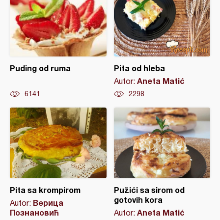
Puding od ruma
Pita od hleba
Aneta Matić
Autor:
6141
2298
Pita sa krompirom
Pužići sa sirom od
gotovih kora
Верица
Autor:
Познановић
Aneta Matić
Autor: