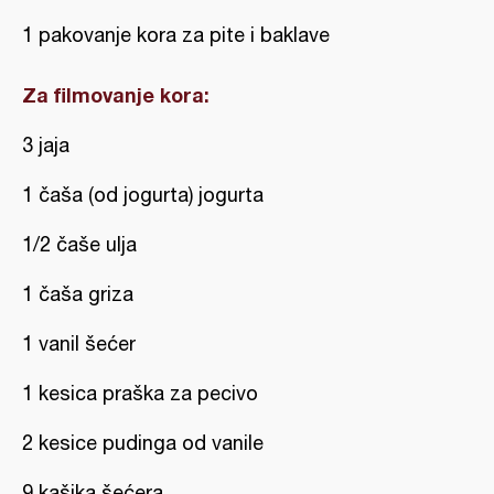
1 pakovanje kora za pite i baklave
Za filmovanje kora:
3 jaja
1 čaša (od jogurta) jogurta
1/2 čaše ulja
1 čaša griza
1 vanil šećer
1 kesica praška za pecivo
2 kesice pudinga od vanile
9 kašika šećera