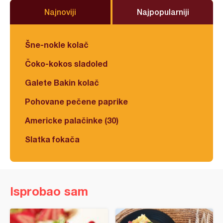
Najnoviji
Najpopularniji
Šne-nokle kolač
Čoko-kokos sladoled
Galete Bakin kolač
Pohovane pečene paprike
Americke palačinke (30)
Slatka fokača
Isprobao sam