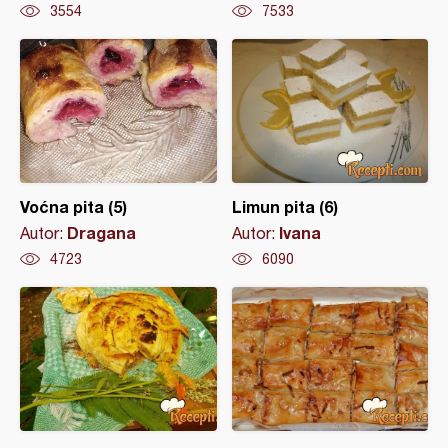
3554
7533
Voćna pita (5)
Limun pita (6)
Dragana
Ivana
Autor:
Autor:
4723
6090