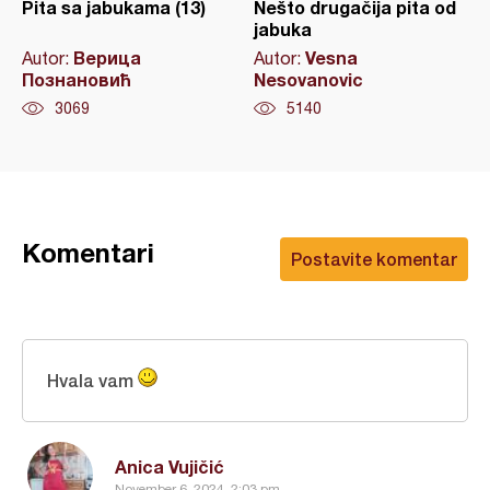
Pita sa jabukama (13)
Nešto drugačija pita od
jabuka
Верица
Vesna
Autor:
Autor:
Познановић
Nesovanovic
3069
5140
Komentari
Postavite komentar
Hvala vam
Anica Vujičić
November 6, 2024, 2:03 pm