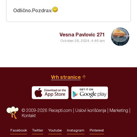
Odlično.Pozdrav.
Vesna Pavlovic 271
October 26, 2024, 4:46 am
Vrh stranice
© 2009-2026 Recepti.com |
Uslovi korišćenja
|
Marketing
|
Kontakt
Facebook
Twitter
Youtube
Instagram
Pinterest