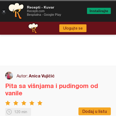
Recepti - Kuvar
Instalirajte
Recepti.com
Besplatna - Google Play
Ulogujte se
Anica Vujičić
Autor:
Pita sa višnjama i pudingom od
vanile
Dodaj u listu
120 min