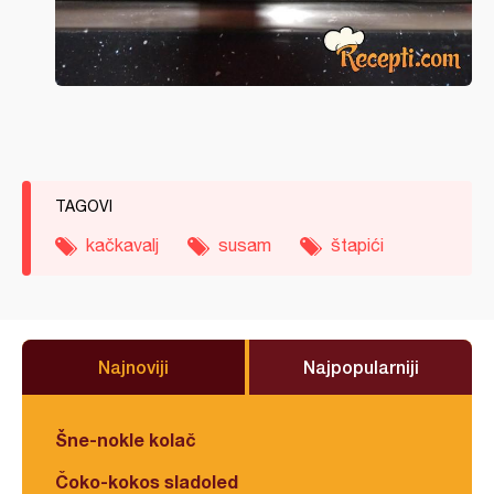
TAGOVI
kačkavalj
susam
štapići
Najnoviji
Najpopularniji
Šne-nokle kolač
Čoko-kokos sladoled