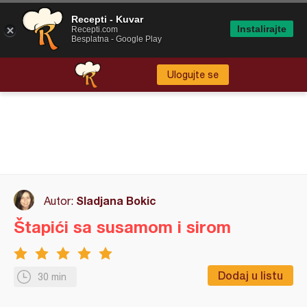
Recepti - Kuvar
Instalirajte
Recepti.com
Besplatna - Google Play
Ulogujte se
Sladjana Bokic
Autor:
Štapići sa susamom i sirom
Dodaj u listu
30 min