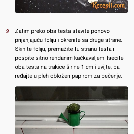
Zatim preko oba testa stavite ponovo
prijanjajuću foliju i okrenite sa druge strane.
Skinite foliju, premažite tu stranu testa i
pospite sitno rendanim kačkavaljem. Isecite
oba testa na trakice širine 1 cm i uvijte, pa
ređajte u pleh obložen papirom za pečenje.