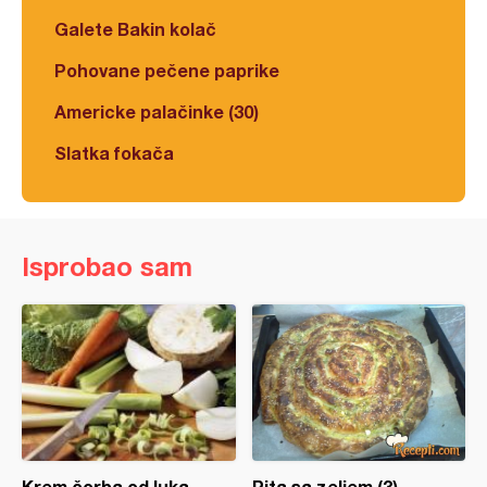
Galete Bakin kolač
Pohovane pečene paprike
Americke palačinke (30)
Slatka fokača
Isprobao sam
Krem čorba od luka
Pita sa zeljem (3)