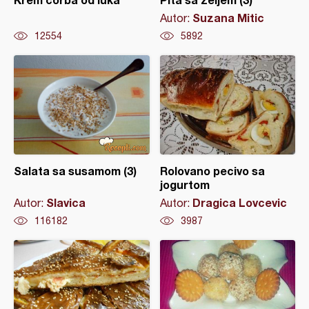
Suzana Mitic
Autor:
12554
5892
Salata sa susamom (3)
Rolovano pecivo sa
jogurtom
Slavica
Dragica Lovcevic
Autor:
Autor:
116182
3987