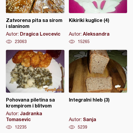
Zatvorena pita sa sirom
Kikiriki kuglice (4)
i slaninom
Dragica Lovcevic
Aleksandra
Autor:
Autor:
23063
15265
Pohovana piletina sa
Integralni hleb (3)
krompirom i blitvom
Jadranka
Autor:
Tomasevic
Sanja
Autor:
12235
5239