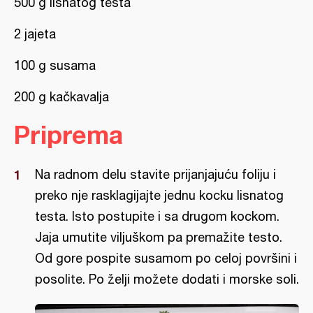
500 g lisnatog testa
2 jajeta
100 g susama
200 g kačkavalja
Priprema
Na radnom delu stavite prijanjajuću foliju i
preko nje rasklagijajte jednu kocku lisnatog
testa. Isto postupite i sa drugom kockom.
Jaja umutite viljuškom pa premažite testo.
Od gore pospite susamom po celoj površini i
posolite. Po želji možete dodati i morske soli.