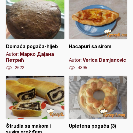
Domaća pogača-hljeb
Hacapuri sa sirom
Марко Дајана
Autor:
Петрић
Verica Damjanovic
Autor:
2622
4395
Štrudla sa makom i
Upletena pogača (3)
suvim grožđem