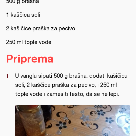
500 g brašna
1 kaščica soli
2 kašičice praška za pecivo
250 ml tople vode
Priprema
U vanglu sipati 500 g brašna, dodati kašičicu
soli, 2 kaščice praška za pecivo, i 250 ml
tople vode i zamesiti testo, da se ne lepi.