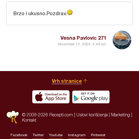
Brzo i ukusno.Pozdrav.
Vesna Pavlovic 271
December 12, 2024, 5:49 am
Vrh stranice
© 2009-2026 Recepti.com |
Uslovi korišćenja
|
Marketing
|
Kontakt
Facebook
Twitter
Youtube
Instagram
Pinterest