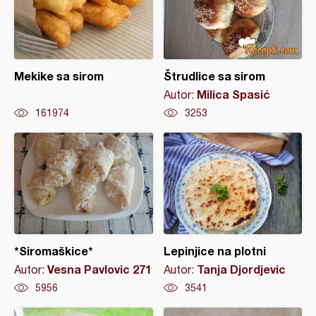
Mekike sa sirom
Štrudlice sa sirom
Milica Spasić
Autor:
161974
3253
*Siromaškice*
Lepinjice na plotni
Vesna Pavlovic 271
Tanja Djordjevic
Autor:
Autor:
5956
3541