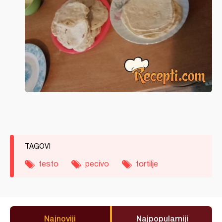
TAGOVI
testo
pecivo
tortilje
Najnoviji
Najpopularniji