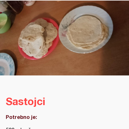
Sastojci
Potrebno je: