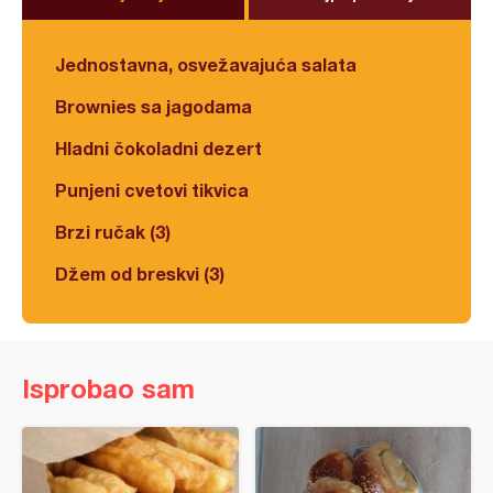
Jednostavna, osvežavajuća salata
Brownies sa jagodama
Hladni čokoladni dezert
Punjeni cvetovi tikvica
Brzi ručak (3)
Džem od breskvi (3)
Isprobao sam