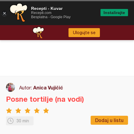
Recepti - Kuvar
Instalirajte
Recepti.com
Besplatna - Google Play
Ulogujte se
Anica Vujičić
Autor:
Posne tortilje (na vodi)
Dodaj u listu
30 min