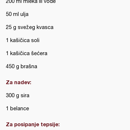
200 ml mleka ili vode
50 ml ulja
25 g svežeg kvasca
1 kašičica soli
1 kašičica šećera
450 g brašna
Za nadev:
300 g sira
1 belance
Za posipanje tepsije: