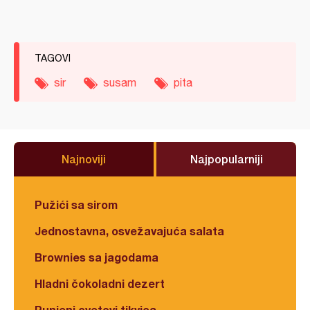
TAGOVI
sir
susam
pita
Najnoviji
Najpopularniji
Pužići sa sirom
Jednostavna, osvežavajuća salata
Brownies sa jagodama
Hladni čokoladni dezert
Punjeni cvetovi tikvica