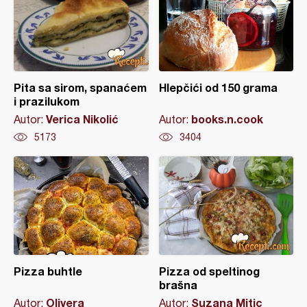
Pita sa sirom, spanaćem
Hlepčići od 150 grama
i prazilukom
Verica Nikolić
books.n.cook
Autor:
Autor:
5173
3404
Pizza buhtle
Pizza od speltinog
brašna
Olivera
Suzana Mitic
Autor:
Autor: