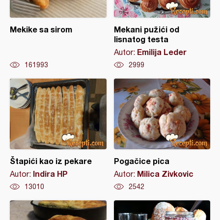
Mekike sa sirom
Mekani pužići od
lisnatog testa
Emilija Leder
Autor:
161993
2999
Štapići kao iz pekare
Pogačice pica
Indira HP
Milica Zivkovic
Autor:
Autor:
13010
2542