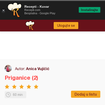
Recepti - Kuvar
Instalirajte
Recepti.com
Besplatna - Google Play
Ulogujte se
Anica Vujičić
Autor:
Priganice (2)
Dodaj u listu
60 min