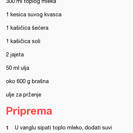
300 ml toplog mleka
1 kesica suvog kvasca
1 kašičica šećera
1 kašičica soli
2 jajeta
50 ml ulja
oko 600 g brašna
ulje za prženje
Priprema
U vanglu sipati toplo mleko, dodati suvi