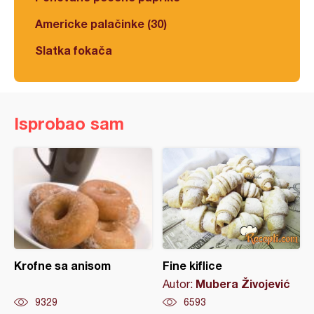
Americke palačinke (30)
Slatka fokača
Isprobao sam
Krofne sa anisom
Fine kiflice
Mubera Živojević
Autor:
9329
6593