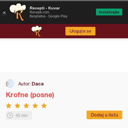
Recepti - Kuvar
Instalirajte
Recepti.com
Besplatna - Google Play
Ulogujte se
Daca
Autor:
Krofne (posne)
Dodaj u listu
45 min