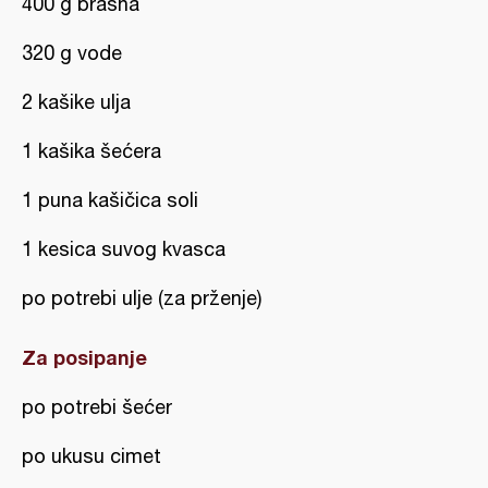
400 g brašna
320 g vode
2 kašike ulja
1 kašika šećera
1 puna kašičica soli
1 kesica suvog kvasca
po potrebi ulje (za prženje)
Za posipanje
po potrebi šećer
po ukusu cimet