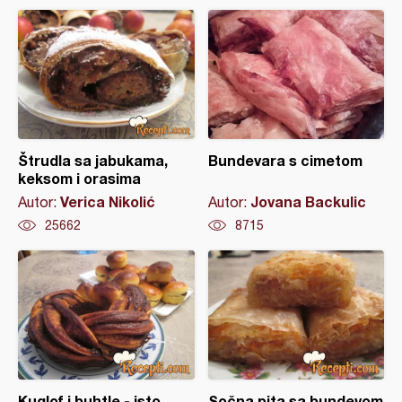
Štrudla sa jabukama,
Bundevara s cimetom
keksom i orasima
Verica Nikolić
Jovana Backulic
Autor:
Autor:
25662
8715
Kuglof i buhtle - isto
Sočna pita sa bundevom