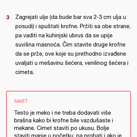
Zagrejati ulje (da bude bar sva 2-3 cm ulja u
posudi) i spuštati krofne. Pržiti sa obe strane,
pa vaditi na kuhinjski ubrus da se upije
suvišna masnoća. Čim stavite druge krofne
da se prže, ove koje su prethodno izvađene
uvaljati u mešavinu šećera, venilinog šećera i
cimeta.
SAVET
Testo je meko i ne treba dodavati više
brašna kako bi krofne bile vazdušaste i
mekane. Cimet staviti po ukusu. Bolje
staviti manje u početku, pa probati i ako je