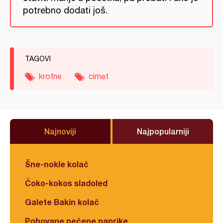
potrebno dodati još.
TAGOVI
krofne
cimet
Najnoviji
Najpopularniji
Šne-nokle kolač
Čoko-kokos sladoled
Galete Bakin kolač
Pohovane pečene paprike