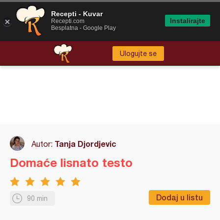
Recepti - Kuvar
Instalirajte
Recepti.com
Besplatna - Google Play
Ulogujte se
Tanja Djordjevic
Autor:
Domaće lisnato testo
Dodaj u listu
90 min