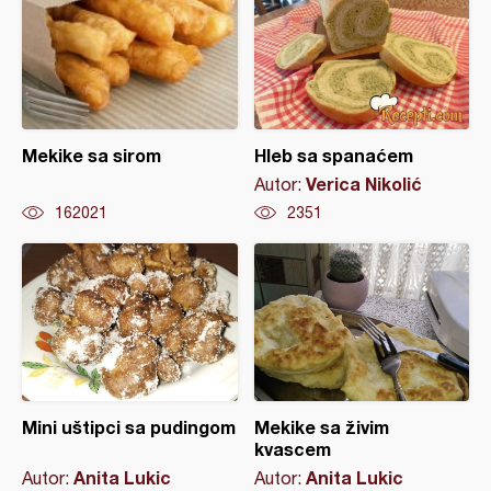
Mekike sa sirom
Hleb sa spanaćem
Verica Nikolić
Autor:
162021
2351
Mini uštipci sa pudingom
Mekike sa živim
kvascem
Anita Lukic
Anita Lukic
Autor:
Autor: