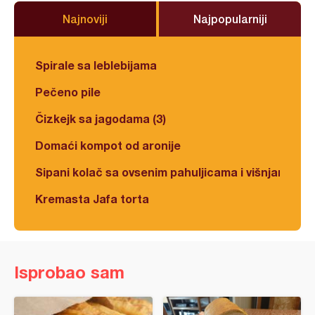
Najnoviji
Najpopularniji
Spirale sa leblebijama
Pečeno pile
Čizkejk sa jagodama (3)
Domaći kompot od aronije
Sipani kolač sa ovsenim pahuljicama i višnjama
Kremasta Jafa torta
Isprobao sam