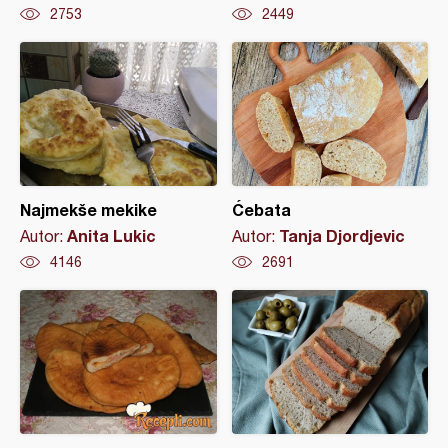
2753
2449
Najmekše mekike
Ćebata
Anita Lukic
Tanja Djordjevic
Autor:
Autor:
4146
2691