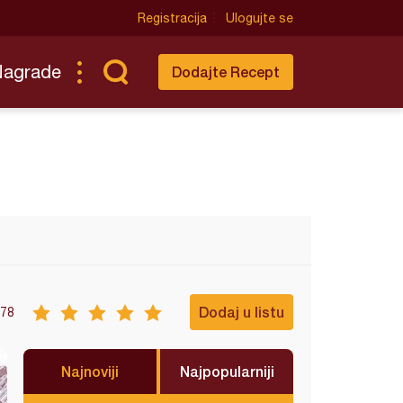
Registracija
Ulogujte se
Nagrade
Dodajte Recept
Dodaj u listu
78
Najnoviji
Najpopularniji