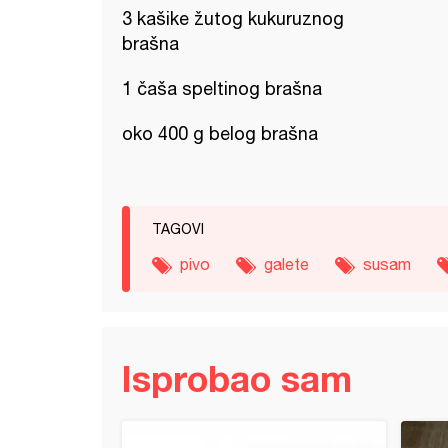
3 kašike žutog kukuruznog
brašna
1 čaša speltinog brašna
oko 400 g belog brašna
TAGOVI
pivo
galete
susam
Isprobao sam
 vetrenjače