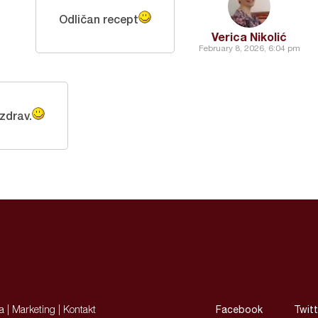
Odličan recept
Verica Nikolić
February 8, 2026, 6:04 pm
zdrav.
ja
|
Marketing
|
Kontakt
Facebook
Twitt