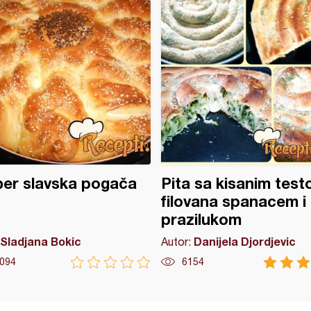
er slavska pogača
Pita sa kisanim tes
filovana spanacem i
prazilukom
Sladjana Bokic
Danijela Djordjevic
Autor:
094
6154