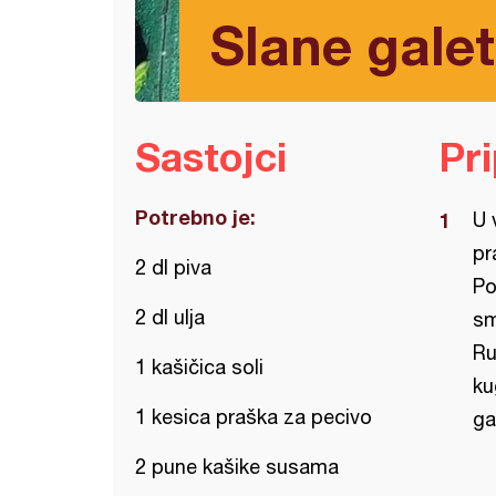
Slane gale
Sastojci
Pr
Potrebno je:
U 
pr
2 dl piva
Po
2 dl ulja
sm
Ru
1 kašičica soli
ku
1 kesica praška za pecivo
ga
2 pune kašike susama