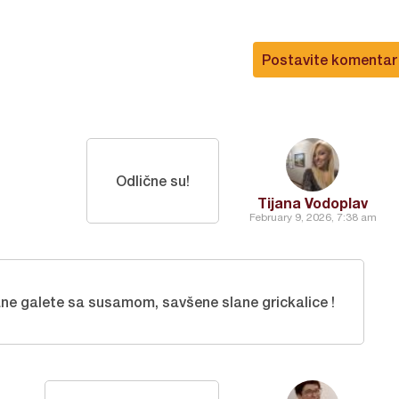
Postavite komentar
Odlične su!
Tijana Vodoplav
February 9, 2026, 7:38 am
ane galete sa susamom, savšene slane grickalice !