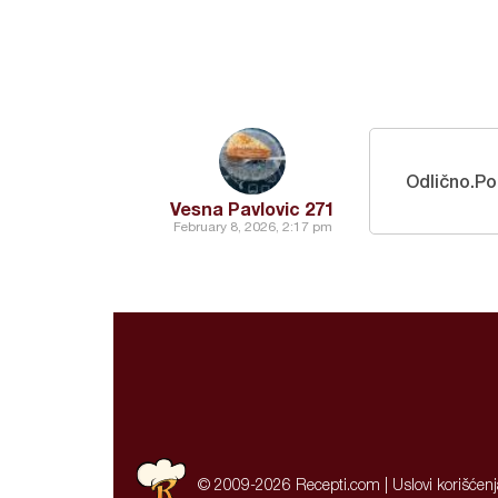
Odlično.Po
Vesna Pavlovic 271
February 8, 2026, 2:17 pm
© 2009-2026 Recepti.com |
Uslovi korišćen