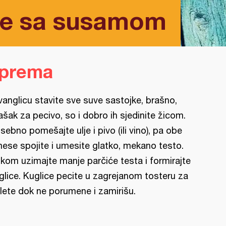
te sa susamom
iprema
vanglicu stavite sve suve sastojke, brašno,
ašak za pecivo, so i dobro ih sjedinite žicom.
sebno pomešajte ulje i pivo (ili vino), pa obe
ese spojite i umesite glatko, mekano testo.
kom uzimajte manje parčiće testa i formirajte
glice. Kuglice pecite u zagrejanom tosteru za
lete dok ne porumene i zamirišu.