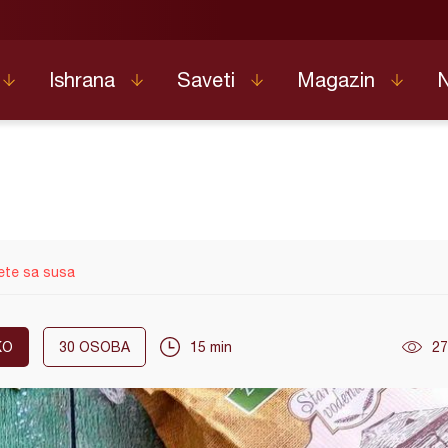
Ishrana
Saveti
Magazin
ete sa susa
KO
30
OSOBA
15 min
27