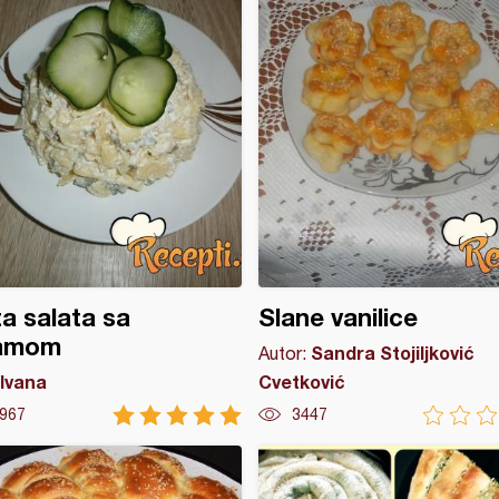
a salata sa
Slane vanilice
amom
Sandra Stojiljković
Autor:
Ivana
Cvetković
967
3447