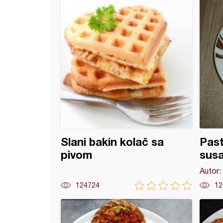
Slani bakin kolač sa
Past
pivom
sus
Autor:
124724
12
prazilukom
e (13)